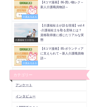
【4コマ漫画】86-買い物レク～
新人介護職員物語～
介護あるある
【介護福祉士が語る現場】vol.4
-介護福祉士を取る意味とは？
資格取得後に感じたリアルな実
態
介護福祉士が語る現
場
【4コマ漫画】85-ボランティア
に支えられて～新人介護職員物
語～
介護あるある
カテゴリー
アンケート
インタビュー