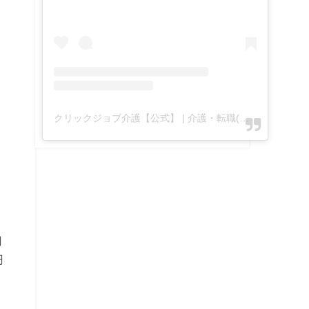
クリックジョブ介護【公式】 | 介護・転職(@clickjob_kaigo_official)がシェアした投稿
て
円
円