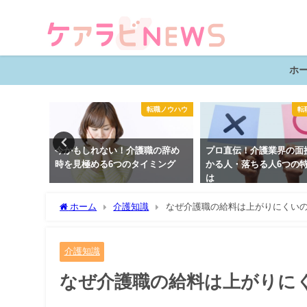
ホ
介護知識
転職ノウハウ
転
夜勤・ケ
今かもしれない！介護職の辞め
プロ直伝！介護業界の面
記録事例
時を見極める6つのタイミング
かる人・落ちる人6つの
は
ホーム
介護知識
なぜ介護職の給料は上がりにくい
介護知識
なぜ介護職の給料は上がりに