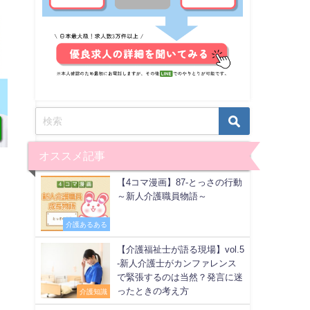
オススメ記事
【4コマ漫画】87-とっさの行動
～新人介護職員物語～
る
介護あるある
【介護福祉士が語る現場】vol.5
-新人介護士がカンファレンス
で緊張するのは当然？発言に迷
ったときの考え方
介護知識