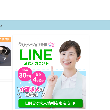
ュー
介護知識
介護知識
転職
員、新
今すぐ使える！日勤・夜勤・ケ
今かもしれない！介護職の
ャリア
ース別の具体的な介護記録事例
時を見極める6つのタイミン