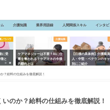
ーム
介護知識
業界用語録
人間関係スキル
インタビ
職ノウハウ
介護知識
接に受
ケアマネジャーは不要？AIに仕
【目標の具体例】介護職
特徴と
事を奪われる？ケアマネの今後
人・中堅・ベテランのキ
の動向とは
別にご紹介
のか？給料の仕組みを徹底解説！
くいのか？給料の仕組みを徹底解説！