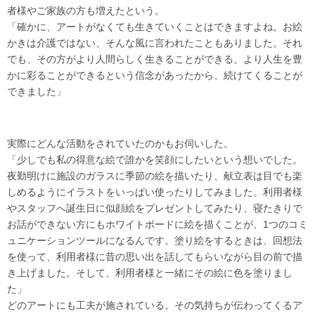
者様やご家族の方も増えたという。
「確かに、アートがなくても生きていくことはできますよね。お絵
かきは介護ではない、そんな風に言われたこともありました。それ
でも、その方がより人間らしく生きることができる、より人生を豊
かに彩ることができるという信念があったから、続けてくることが
できました」
実際にどんな活動をされていたのかもお伺いした。
「少しでも私の得意な絵で誰かを笑顔にしたいという想いでした。
夜勤明けに施設のガラスに季節の絵を描いたり、献立表は目でも楽
しめるようにイラストをいっぱい使ったりしてみました。利用者様
やスタッフへ誕生日に似顔絵をプレゼントしてみたり、寝たきりで
お話ができない方にもホワイトボードに絵を描くことが、1つのコミ
ュニケーションツールになるんです。塗り絵をするときは、回想法
を使って、利用者様に昔の思い出を話してもらいながら目の前で描
き上げました。そして、利用者様と一緒にその絵に色を塗りまし
た」
どのアートにも工夫が施されている。その気持ちが伝わってくるア