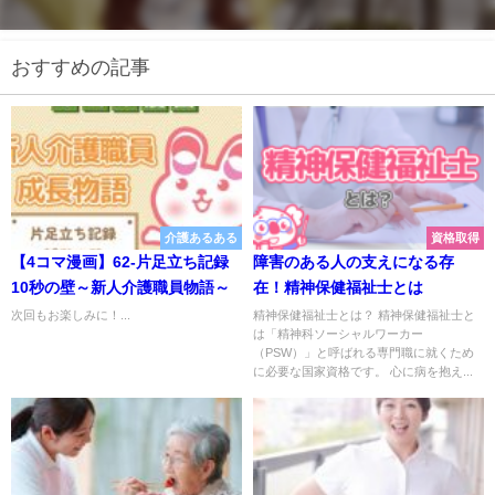
おすすめの記事
介護あるある
資格取得
【4コマ漫画】62-片足立ち記録
障害のある人の支えになる存
10秒の壁～新人介護職員物語～
在！精神保健福祉士とは
次回もお楽しみに！...
精神保健福祉士とは？ 精神保健福祉士と
は「精神科ソーシャルワーカー
（PSW）」と呼ばれる専門職に就くため
に必要な国家資格です。 心に病を抱え...