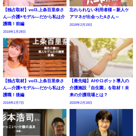
【独占取材】vol3.上条百里奈さ
忘れられない利用者様～新人ケ
ん―介護×モデル―だから私は介
アマネが出会ったAさん～
護職！前編
2018年2月19日
2018年1月28日
【独占取材】vol3.上条百里奈さ
【最先端】AIやロボット導入の
ん―介護×モデル―だから私は介
介護施設「自生園」を取材！未
護職！後編
来の介護現場とは？
2018年2月7日
2020年2月18日