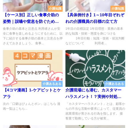
介護知識
介護知識
【ケース別】正しい食事介助の
【具体例付き】1～10年目ぞれぞ
姿勢｜誤嚥や窒息を防ぐための
れの介護職員の目標の立て方
注意点
食事介助の基本と注意点 利用者さんが安
1年目の目標設定 1年目理想：業務の基本
全に食事を楽しめるようにするために、以
的な知識・技術・態度を身につける
下に紹介する食事介助の基本と注意点を押
1年目行動：知識・技術・状況判断
さえておきましょう。 食事...
などについて 利用者...
介護あるある
介護あるある
【4コマ漫画】1-ケアビットとケ
介護現場にも潜む、カスタマー
アラ
ハラスメント！？実例や対処法
をご紹介！
次の「口癖はぴょんとポン」はこちら 漫
「カスタマーハラスメント」とは、顧客か
画一覧はこちら...
らの不当な言動や要求によって、従業員の
就業環境が害される行為を指します。 接
客業で勤務している方が被害...