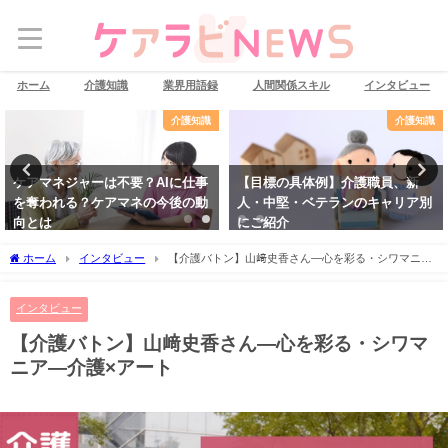
ホーム
介護知識
業界用語録
人間関係スキル
インタビュー
介護知識
転職ノウハウ
【目標の具体例】介護職員、新
プロ直伝！介護業界の面接に受か
人・中堅・ベテランのキャリア別
る人・落ちる人6つの特徴とは
にご紹介
ホーム
インタビュー
【介護バトン】山﨑史香さん―心を彩る・シワマニア
―介護×アート
インタビュー
【介護バトン】山﨑史香さん―心を彩る・シワマ
ニア―介護×アート