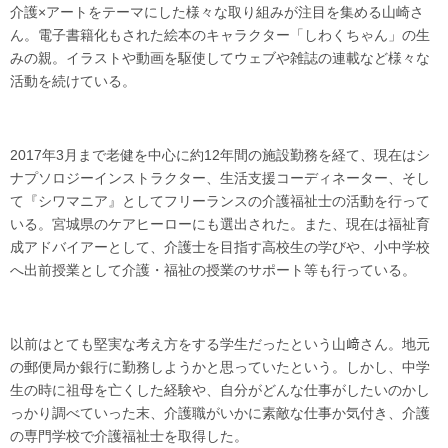
介護×アートをテーマにした様々な取り組みが注目を集める山崎さ
ん。電子書籍化もされた絵本のキャラクター「しわくちゃん」の生
みの親。イラストや動画を駆使してウェブや雑誌の連載など様々な
活動を続けている。
2017年3月まで老健を中心に約12年間の施設勤務を経て、現在はシ
ナプソロジーインストラクター、生活支援コーディネーター、そし
て『シワマニア』としてフリーランスの介護福祉士の活動を行って
いる。宮城県のケアヒーローにも選出された。また、現在は福祉育
成アドバイアーとして、介護士を目指す高校生の学びや、小中学校
へ出前授業として介護・福祉の授業のサポート等も行っている。
以前はとても堅実な考え方をする学生だったという山﨑さん。地元
の郵便局か銀行に勤務しようかと思っていたという。しかし、中学
生の時に祖母を亡くした経験や、自分がどんな仕事がしたいのかし
っかり調べていった末、介護職がいかに素敵な仕事か気付き、介護
の専門学校で介護福祉士を取得した。