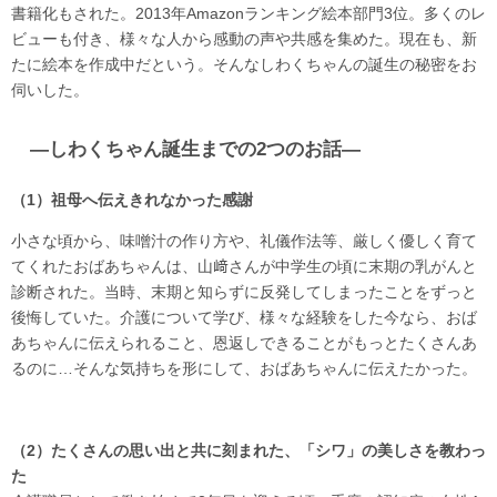
書籍化もされた。2013年Amazonランキング絵本部門3位。多くのレ
ビューも付き、様々な人から感動の声や共感を集めた。現在も、新
たに絵本を作成中だという。そんなしわくちゃんの誕生の秘密をお
伺いした。
―しわくちゃん誕生までの2つのお話―
（1）祖母へ伝えきれなかった感謝
小さな頃から、味噌汁の作り方や、礼儀作法等、厳しく優しく育て
てくれたおばあちゃんは、山﨑さんが中学生の頃に末期の乳がんと
診断された。当時、末期と知らずに反発してしまったことをずっと
後悔していた。介護について学び、様々な経験をした今なら、おば
あちゃんに伝えられること、恩返しできることがもっとたくさんあ
るのに…そんな気持ちを形にして、おばあちゃんに伝えたかった。
（2）たくさんの思い出と共に刻まれた、「シワ」の美しさを教わっ
た