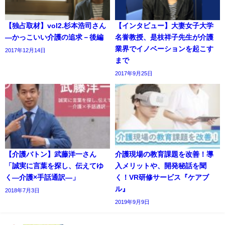
【独占取材】vol2.杉本浩司さん
【インタビュー】大妻女子大学
―かっこいい介護の追求－後編
名誉教授、是枝祥子先生が介護
業界でイノベーションを起こす
2017年12月14日
まで
2017年9月25日
【介護バトン】武藤洋一さん
介護現場の教育課題を改善！導
「誠実に言葉を探し、伝えてゆ
入メリットや、開発秘話を聞
く―介護×手話通訳―」
く！VR研修サービス『ケアブ
ル』
2018年7月3日
2019年9月9日