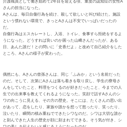
介護職員として働き始めて2年目を迎える頃、重度の認知症の女性A
さんの担当になった。
Aさんは、毎日自傷行為を続け、殺して欲しいと叫び続けた。施設
という慣れない環境で、きっとAさんは不安でいっぱいだったの
だ。
自傷行為はエスカレートし、入浴、トイレ、食事すら拒絶をするよ
うになった。どうすれば良いのか困った山﨑さんだったが、ある
日、あんた誰だ！との問いに「史香だよ」と改めて自己紹介をした
ところ、Aさんの様子が変わった。
偶然にも、Aさんの曾孫さんは、同じ「ふみか」という名前だった
のだ。そして、次第にAさんは落ち着きを取り戻し、学生の寮母さ
んをしていたこと、料理をつくるのが好きだったこと、今までの人
生での出来事を教えてくれるようになった。笑顔で話すAさんのシ
ワの向こうに見える、その方の歴史。そこには、たくさんの思い出
があって、恋をしたり、家族や誰かを想って怒ったり、笑ったり、
泣いたり、瞬間の積み重ねでできたシワなのだ。シワは大切な誰か
と刻んできた人生の歴史が顔に刻まれてできる。そう気が付き、シ
ワの美しさ伝えたいと感じるようになったのだ。