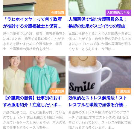
介護知識
人間関係スキル
「ラヒホイタヤ」って何？政府
人間関係で悩む介護職員必見！
が検討する介護福祉士と保育士
挨拶の効果がスゴイ5つの理由
の資格統合
厚生労働省では介護、保育、障害者施設を
元気に挨拶をすることで人間関係を良好に
1つにまとめ、施設で柔軟に働くことがで
保つことができ、自分自身の気分をも上向
きる方を増やすために介護福祉士、保育
きになっていつの間にか場の雰囲気が明る
士、准看護師の資格統合を検討...
くなることもありす。今回は...
介護知識
介護知識
【介護職の服装】仕事別のおす
効果的なストレス解消法！スト
すめ服を紹介！注意したいポイ
レスフルな環境で頑張る介護職
ントは？
員へ
介護の仕事には、どんな服装が向いている
介護職のストレスを解消する3つのアプロ
のでしょうか？ 施設勤務だと制服が用意
ーチ 介護職は非常にストレスの溜まる仕
されているケースもありますが、本人の私
事だといわれており、ストレスが原因で退
服で仕事をするケースも案外...
職される方も多くいます。ま...