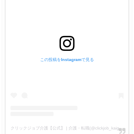
この投稿をInstagramで見る
クリックジョブ介護【公式】 | 介護・転職(@clickjob_kaigo_official)がシェアした投稿