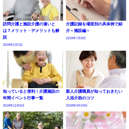
訪問介護と施設介護の違いと
介護記録を場面別の具体例で紹
は？メリット・デメリットも解
介～施設編～
説
2019年7月9日
2018年2月2日
知っていると便利！介護施設の
新人介護職員が知っておきたい
年間イベント行事一覧
入浴介助のコツ
2018年12月6日
2018年4月24日