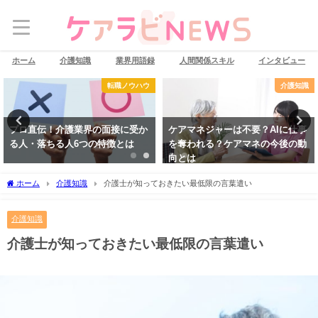
ホーム
介護知識
業界用語録
人間関係スキル
インタビュー
転職ノウハウ
介護知識
プロ直伝！介護業界の面接に受か
ケアマネジャーは不要？AIに仕事
る人・落ちる人6つの特徴とは
を奪われる？ケアマネの今後の動
向とは
ホーム
介護知識
介護士が知っておきたい最低限の言葉遣い
介護知識
介護士が知っておきたい最低限の言葉遣い