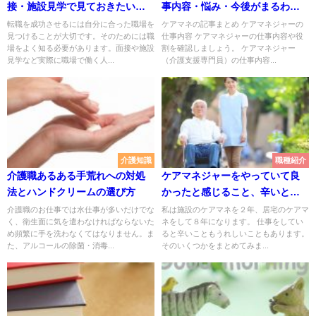
接・施設見学で見ておきたいポ
事内容・悩み・今後がまるわか
イント～
り！
転職を成功させるには自分に合った職場を
ケアマネの記事まとめ ケアマネジャーの
見つけることが大切です。そのためには職
仕事内容 ケアマネジャーの仕事内容や役
場をよく知る必要があります。面接や施設
割を確認しましょう。 ケアマネジャー
見学など実際に職場で働く人...
（介護支援専門員）の仕事内容...
介護知識
職種紹介
介護職あるある手荒れへの対処
ケアマネジャーをやっていて良
法とハンドクリームの選び方
かったと感じること、辛いと感
じる時
介護職のお仕事では水仕事が多いだけでな
私は施設のケアマネを２年、居宅のケアマ
く、衛生面に気を遣わなければならないた
ネをして８年になります。 仕事をしてい
め頻繁に手を洗わなくてはなりません。ま
ると辛いこともうれしいこともあります。
た、アルコールの除菌・消毒...
そのいくつかをまとめてみま...