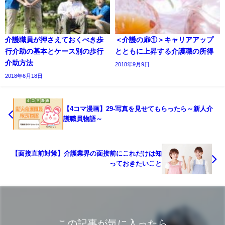
介護職員が押さえておくべき歩
＜介護の扉①＞キャリアアップ
行介助の基本とケース別の歩行
とともに上昇する介護職の所得
介助方法
2018年9月9日
2018年6月18日
【4コマ漫画】29-写真を見せてもらったら～新人介
護職員物語～
【面接直前対策】介護業界の面接前にこれだけは知
っておきたいこと
この記事が気に入ったら