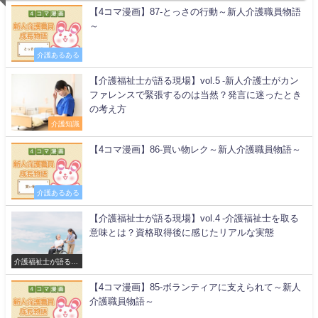
【4コマ漫画】87-とっさの行動～新人介護職員物語
～
介護あるある
【介護福祉士が語る現場】vol.5 -新人介護士がカン
ファレンスで緊張するのは当然？発言に迷ったとき
の考え方
介護知識
【4コマ漫画】86-買い物レク～新人介護職員物語～
介護あるある
【介護福祉士が語る現場】vol.4 -介護福祉士を取る
意味とは？資格取得後に感じたリアルな実態
介護福祉士が語る現
場
【4コマ漫画】85-ボランティアに支えられて～新人
介護職員物語～