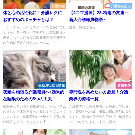
介護知識
介護あるある
体と心の活性化に！介護レクに
【4コマ漫画】23-梅雨の友達～
おすすめのボッチャとは？
新人介護職員物語～
「ボッチャ」というスポーツをご存知でし
漫画一覧はこちら...
ょうか。ヨーロッパで発祥した重度脳性麻
痺者もしくは同程度の四肢重度機能障害者
のために考案されたスポーツ...
夜勤お役立ち情報
資格取得
夜勤を頑張る介護職員へ♪効果的
専門性を高めたい方必見！介護
な睡眠のための5つの工夫！
業界の資格一覧
夜勤をしていると昼夜逆転し、生活リズム
介護業界には有資格者が大勢働いていま
の崩れから体調不良をお越しやすくなって
す。資格があれば、求職の際に有利になり
しまいます。体調管理の一環として質の良
ますし、職場の選択肢も広がり、給料アッ
い睡眠をとることはとても大...
プにつながります。また、資格...