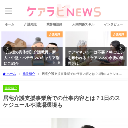
ホーム
介護知識
業界用語録
人間関係スキル
インタビュー
介護知識
介護知識
【目標の具体例】介護職員、新
ケアマネジャーは不要？AIに仕事
人・中堅・ベテランのキャリア別
を奪われる？ケアマネの今後の動
にご紹介
向とは
ホーム
施設紹介
居宅介護支援事業所での仕事内容とは？1日のスケジュー
ルや職場環境も
施設紹介
居宅介護支援事業所での仕事内容とは？1日のス
ケジュールや職場環境も