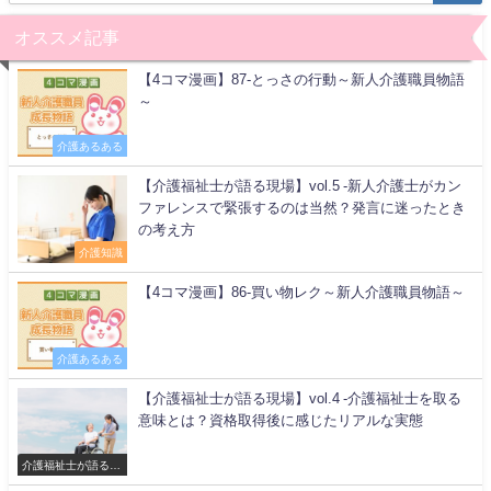
オススメ記事
【4コマ漫画】87-とっさの行動～新人介護職員物語
～
介護あるある
【介護福祉士が語る現場】vol.5 -新人介護士がカン
ファレンスで緊張するのは当然？発言に迷ったとき
の考え方
介護知識
【4コマ漫画】86-買い物レク～新人介護職員物語～
介護あるある
【介護福祉士が語る現場】vol.4 -介護福祉士を取る
意味とは？資格取得後に感じたリアルな実態
介護福祉士が語る現
場