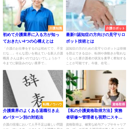
介護知識
介護ロボット
初めて介護業界に入る方が知っ
最新!!認知症の方向けの見守りロ
ておきたい4つの心構えとは
ボット技術とは
「介護のお仕事をするのは初めてで、不安
認知症の方のための見守りロボットは徘徊
だな…」そんな思いを抱えている新人介護
を防止できるほか、転倒や身動きが取れな
職員 さんは多いのではないでしょうか？
くなった要介護者の状況を素早く察知する
今までに馴染みのない業界で...
ことが可能です。今後、在宅...
転職ノウハウ
資格取得
介護業界のよくある退職引き止
【私の介護資格取得方法】実務
めパターン別の対処法
者研修〜管理者も視野にスキル
アップを目指して～
介護の現場において人手不足は厳しい問題
資格取得は、確実な給与アップやキャリア