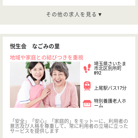
駅徒歩10分以内
WEB問合せ
詳細を見る
アスケア訪問入浴与野
埼玉県さいたま
市中央区下落合
2-18-12
与野本町駅徒歩
11分
訪問入浴
埼玉県のアスケア訪問入浴与野は、訪問入浴を運営し
ています。 ぜひ各求人をご覧ください。
介護職 正社員(日勤のみ)
給与
月給：225,000円〜245,000円
職種
介護職
無資格可
未経験OK
育休・産休
WEB問合せ
詳細を見る