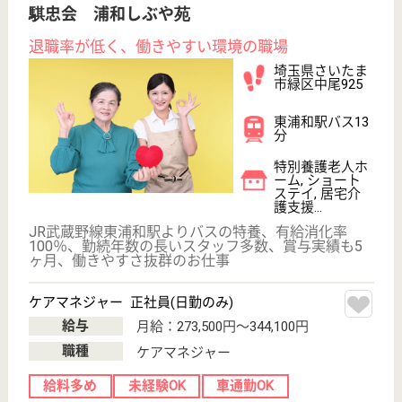
その他の求人を見る
悦生会 なごみの里
地域や家庭との結びつきを重視
埼玉県さいたま
市北区別所町
892
上尾駅バス17分
特別養護老人ホ
ーム
「安全」「安心」「家庭的」をモットーに、利用者の
意志及び人格を尊重して、常に利用者の立場に立った
サービスを提供します
ケアマネジャー 正社員(日勤のみ)
給与
月給：229,000円〜269,000円
職種
ケアマネジャー
未経験OK
車通勤OK
育休・産休
WEB問合せ
詳細を見る