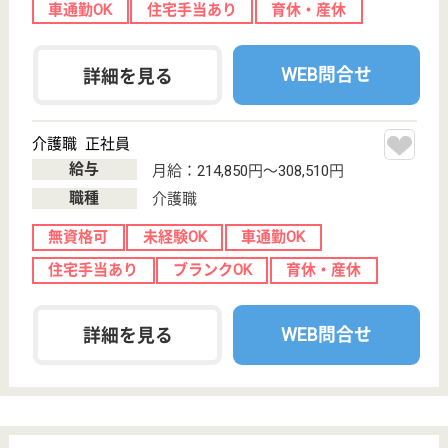
WEB問合せ
詳細を見る
ル・レーヴ南浦和
東日本福祉経営サービス傘下
埼玉県さいたま
市南区大谷口
967-1
南浦和駅バス21
分
介護付有料老人
ホーム, デイサ
ービス
24時間看護師常駐！
生活相談員 正社員(日勤のみ)
給与
月給：200,000円〜220,000円
職種
看護職
未経験OK
車通勤OK
育休・産休
WEB問合せ
詳細を見る