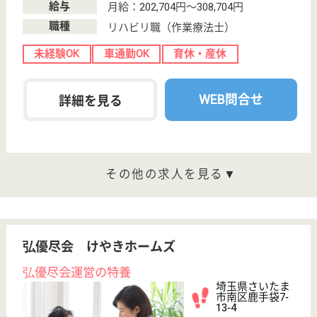
フロアを囲むように配置されており、見守りの目が届
きやすくなっています♪25,000円を上限に住宅手当支
給、社内規定により扶養手当もあり☆勤続1年以上退
職金共済加入☆
ケアマネージャー 正社員(日勤のみ)
給与
月給：261,800円〜346,496円
職種
ケアマネジャー
給料多め
休み多め
未経験OK
車通勤OK
住宅手当あり
育休・産休
WEB問合せ
詳細を見る
介護職 正社員
給与
月給：214,850円〜308,510円
職種
介護職
無資格可
未経験OK
車通勤OK
住宅手当あり
ブランクOK
育休・産休
WEB問合せ
詳細を見る