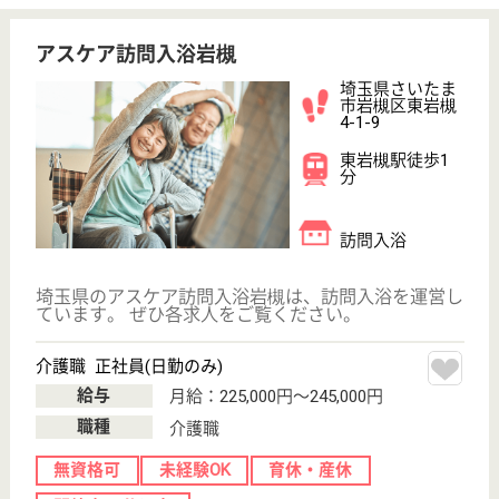
浦和福祉会 スマイルハウス
浦和福祉会運営の特養
埼玉県さいたま
市緑区大崎2160
浦和美園駅バス
5分
特別養護老人ホ
ーム, デイサー
ビス, 訪問介護,
シ...
食事摂取量・体重変化・健康診断の結果などをもとに
ご利用者の個々の状態に応じた栄養ケアマネジメン
ト、療養食が必要な方には個別献立表を作成と食事に
力を入れています！経験等を考慮しながら賞与は年2
回支給☆無資格者には資格取得支援制度あり◎㏋に待
遇面が細かく記載あり☆
ケアマネジャー パート(日勤のみ)
給与
時給：1,150円〜1,320円
職種
ケアマネジャー
未経験OK
車通勤OK
短時間勤務OK
育休・産休
WEB問合せ
詳細を見る
生活相談員 正社員(日勤のみ)
給与
月給：205,000円〜323,200円