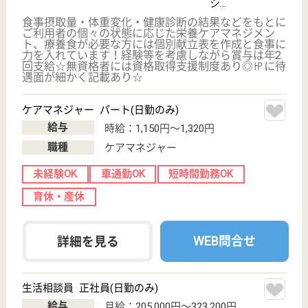
;
事業所情報の一部は、厚生労働省の介護事業所・生活関連情報
検索「介護サービス情報公表システム 」から転載しておりま
す。
介護の転職支援サービスお申込み
30
簡単
登録
秒
保有資格を選択してくださ
誕生年を入
い
誕生年
必須
保有資格
必須
初任者研修
実務者研修