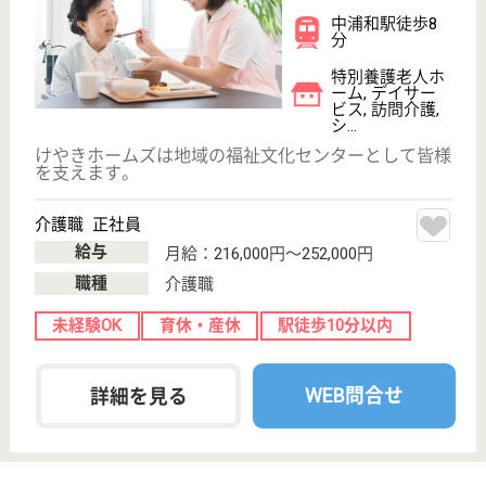
弘颯会 やまぶきの里
埼玉県さいたま
市岩槻区東岩槻
2-2-20
東岩槻駅徒歩5
分
特別養護老人ホ
ーム, デイケア,
病院, ショート
ステイ
社会福祉法人 弘颯会が運営する、特別養護老人ホー
ムやまぶきの里です。◆社会保険完備◆賞与年2回◆
時間外手当、住宅手当、通勤手当あり◆車通勤◎駐車
料金の2/3を施設で負担★◆緊急時には医師等の指示
や対応が迅速に出来るので安心して働いていただけま
す。あなたも笑顔で一緒に働きませんか？
介護職 正社員
給与
月給：211,928円〜306,216円
職種
介護職
未経験OK
車通勤OK
住宅手当あり
ブランクOK
育休・産休
駅徒歩10分以内
WEB問合せ
詳細を見る