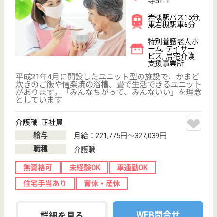
WEB問合せ
詳細を見る
生活相談員 正社員(日勤のみ)
給与
月給：203,500円〜246,100円
職種
生活相談員
給料多め
未経験OK
車通勤OK
育休・産休
WEB問合せ
詳細を見る
その他の求人を見る
永寿荘 扇の森
西大宮にある平成14年設立の特養
埼玉県さいたま
市西区大字高木
602‐1
西大宮駅車8分