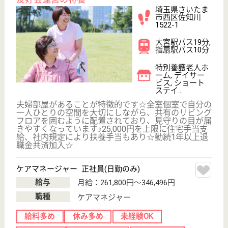
WEB問合せ
詳細を見る
永寿荘 今羽の森
永寿荘運営の特養
埼玉県さいたま
市北区今羽町
650‐1
今羽駅徒歩10分
特別養護老人ホ
ーム, ショート
ステイ, 小規模
多機能...
身体上又は精神上著しい障害があるために常時の介護
を必要とし、かつ、居宅においてこれを受けることが
困難な方が入居されています
介護支援専門員 正社員(日勤のみ)
給与
月給：230,000円〜250,000円
職種
ケアマネジャー
未経験OK
車通勤OK
住宅手当あり
育休・産休
駅徒歩10分以内