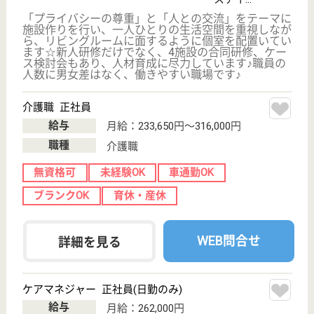
寺51-1
岩槻駅バス15分,
東岩槻駅車6分
特別養護老人ホ
ーム, デイサー
ビス, 居宅介護
支援事業所
平成21年4月に開設したユニット型の施設で、かまど
炊きのご飯や信楽焼の浴槽、畳で生活できるユニット
があります。「みんなちがって、みんないい」を理念
としています
介護職 正社員
給与
月給：221,775円〜327,039円
職種
介護職
無資格可
未経験OK
車通勤OK
住宅手当あり
育休・産休
WEB問合せ
詳細を見る
作業療法士 正社員(日勤のみ)
給与
月給：198,256円〜302,560円
職種
リハビリ職（作業療法士）
未経験OK
賞与4か月以上
車通勤OK
住宅手当あり
育休・産休