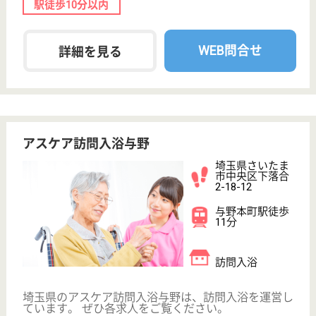
職種
生活相談員
給料多め
休み多め
未経験OK
車通勤OK
住宅手当あり
WEB問合せ
詳細を見る
その他の求人を見る
松弘会 トワーム指扇
平成18年7月OPEN
埼玉県さいたま
市西区宝来591
指扇駅バス5分
介護老人保健施
設, デイケア, シ
ョートステイ,
居...
明るく華やかなエントランスを入ればそこは異空間、
オーストリア直輸入の気品の高いシャンデリアがロビ
ーを光のシャワーで包む、綺麗な施設は働きやすさも
大変魅力的