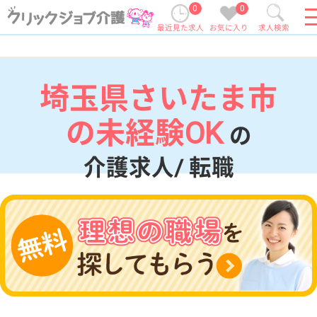
0
0
最近見た求人
お気に入り
求人検索
埼玉県さいたま市
の未経験OK
の
介護求人/ 転職
現在の検索条件
埼玉県/さいたま市
変更
エリア・駅
未経験OK
変更
こだわり条件