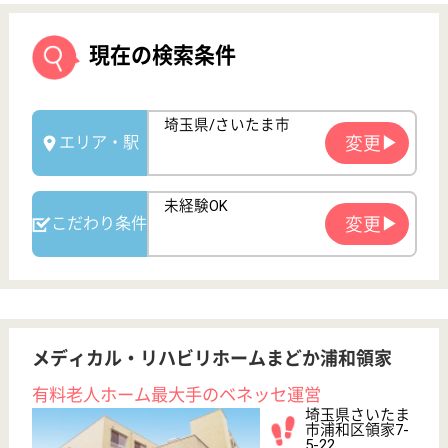
メディカル・リハビリホームまどか浦和領家
有料老人ホーム最大手のベネッセ運営
埼玉県さいたま
市浦和区領家7-
5-22
北浦和駅徒歩16
分
介護付有料老人
ホーム
24時間看護スタッフの配置、周囲は閑静な住宅街、
ゆったりとした環境、2006年11月開設、全室個室
ケアマネジャー／施設 正社員(日勤のみ)
給与
月給：198,000円〜254,000円
職種
ケアマネジャー
未経験OK
育休・産休
寮あり
WEB問合せ
詳細を見る