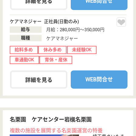
サイトマップ
利用規約
プライバシーポリシー
運営会社
採用ご担当者様へ
お知らせ
看護師の求人・転職なら
『クリックジョブ看護』
介護職求人支援サービス『クリックジョブ介護』運営会社:
ライフワンズ株式会社 ( 厚生労働大臣許可 )13- ユ -303765
Copyright©LifeOnes Ltd. All Rights Reserved
?>