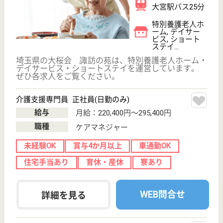
埼玉県さいたま
市岩槻区諏訪3‐
2‐2
東岩槻駅徒歩7
分
特別養護老人ホ
ーム, デイサー
ビス, ショート
ステイ...
東岩槻駅より徒歩7分にある特別養護老人ホーム、と
ても綺麗な施設で働きやすさも抜群、長く働きたい勤
め先をお探しの看護師さんにはお薦め
介護職 正社員
給与
月給：216,500円〜351,300円
職種
介護職
未経験OK
車通勤OK
住宅手当あり
育休・産休
駅徒歩10分以内
WEB問合せ
詳細を見る
グッドタイムホーム・東浦和
四季折々に表情を変える自然の恵みが存分に味わ
える街
埼玉県さいたま