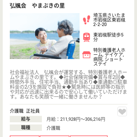
介護職 パート(夜勤のみ)
給与
時給：1,400円
職種
介護職
給料多め
未経験OK
車通勤OK
WEB問合せ
詳細を見る
その他の求人を見る
慈正会 訪問看護ステーションいわつき
埼玉県さいたま
市岩槻区本町2-
7-2
岩槻駅徒歩12分
居宅介護支援事
業所, 訪問介護,
訪問看護
埼玉県の慈正会 訪問看護ステーションいわつきは、
居宅介護支援事業所・訪問介護・訪問看護を運営して
います。 ぜひ各求人をご覧ください。
ケアマネジャー 正社員(日勤のみ)