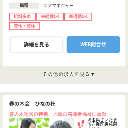
WEB問合せ
詳細を見る
その他の求人を見る
騏忠会 浦和しぶや苑
退職率が低く、働きやすい環境の職場
埼玉県さいたま
市緑区中尾925
東浦和駅バス13
分
特別養護老人ホ
ーム, ショート
ステイ, 居宅介
護支援...
JR武蔵野線東浦和駅よりバスの特養、有給消化率
100％、勤続年数の長いスタッフ多数、賞与実績も5
ヶ月、働きやすさ抜群のお仕事
ケアマネジャー 正社員(日勤のみ)
給与
月給：273,500円〜344,100円
職種
ケアマネジャー
給料多め
未経験OK
車通勤OK