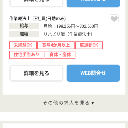
特別養護老人ホ
ーム, デイサー
ビス, ショート
ステイ...
高収入の特別養護老人ホームのお仕事、正職員・パー
ト募集有り、教育制度充実、年9日の長期休暇制度有
り、西大宮は大宮や都心へのアクセスも抜群
介護職 正社員
給与
月給：242,000円〜335,000円
職種
介護職
給料多め
休み多め
無資格可
未経験OK
車通勤OK
住宅手当あり
WEB問合せ
詳細を見る
機能訓練指導員 正社員(日勤のみ)
給与
月給：230,000円〜256,000円
職種
その他
未経験OK
車通勤OK
住宅手当あり
育休・産休
託児所あり
WEB問合せ
詳細を見る