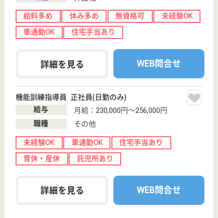
給与
月給：216,000円〜252,000円
職種
介護職
未経験OK
育休・産休
駅徒歩10分以内
WEB問合せ
詳細を見る
アスケア訪問入浴岩槻
埼玉県さいたま
市岩槻区東岩槻
4-1-9
東岩槻駅徒歩1
分
訪問入浴
埼玉県のアスケア訪問入浴岩槻は、訪問入浴を運営し
ています。 ぜひ各求人をご覧ください。
介護職 正社員(日勤のみ)
給与
月給：225,000円〜245,000円
職種
介護職
無資格可
未経験OK
育休・産休