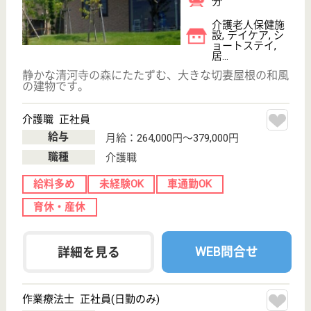
介護職 パート(日勤のみ)
給与
時給：1,250円
職種
介護職
給料多め
無資格可
未経験OK
育休・産休
WEB問合せ
詳細を見る
その他の求人を見る
友好会 遊美園
友好会運営の特養
埼玉県さいたま
市西区佐知川
1522-1
大宮駅バス19分,
指扇駅バス10分
特別養護老人ホ
ーム, デイサー
ビス, ショート
ステイ...
夫婦部屋があることが特徴的です☆全室個室で自分の
一人ひとりの空間を大切にしながら、共有のリビング