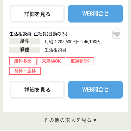
葵会 葵の園・大宮
協調性と人柄を重視した採用
埼玉県さいたま
市西区清河寺
685‐1
西大宮駅徒歩18
分
介護老人保健施
設, デイケア, シ
ョートステイ,
居...
静かな清河寺の森にたたずむ、大きな切妻屋根の和風
の建物です。
介護職 正社員
給与
月給：264,000円〜379,000円
職種
介護職
給料多め
未経験OK
車通勤OK
育休・産休
WEB問合せ
詳細を見る
作業療法士 正社員(日勤のみ)