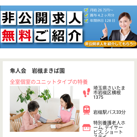
無資格可
未経験OK
車通勤OK
ブランクOK
育休・産休
WEB問合せ
詳細を見る
ケアマネジャー 正社員(日勤のみ)
給与
月給：262,000円
職種
ケアマネジャー
給料多め
未経験OK
車通勤OK
育休・産休
WEB問合せ
詳細を見る
その他の求人を見る
春の木会 ひなの杜
春の木運営の特養、地域の高齢者福祉に貢献
埼玉県さいたま
市岩槻区裏慈恩