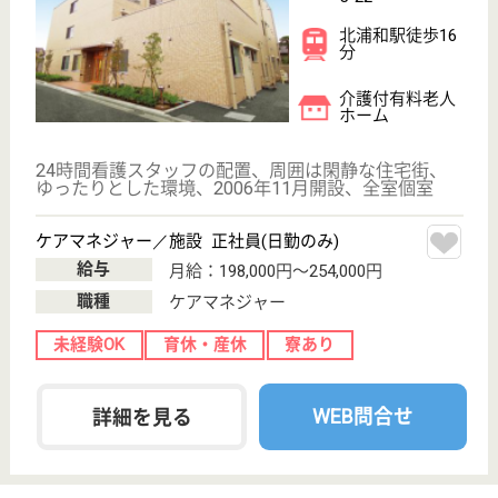
隼人会 岩槻まきば園
全室個室のユニットタイプの特養
埼玉県さいたま
市岩槻区横根
1375
岩槻駅バス33分
特別養護老人ホ
ーム, デイサー
ビス, ショート
ステイ...
「プライバシーの尊重」と「人との交流」をテーマに
施設作りを行い、一人ひとりの生活空間を重視しなが
ら、リビングルームに面するように個室を配置いてい
ます☆新人研修だけでなく、4施設の合同研修、ケー
ス検討会もあり、人材育成に尽力しています♪職員の
人数に男女差はなく、働きやすい職場です♪
介護職 正社員
給与
月給：233,650円〜316,000円
職種
介護職