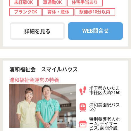
給与
月給：250,000円〜300,000円
職種
ケアマネジャー
休み多め
未経験OK
土日休み
車通勤OK
住宅手当あり
WEB問合せ
詳細を見る
もっとみる（21-40 件 /206 件）
現在の検索条件
埼玉県/さいたま市
変更
エリア・駅
未経験OK
変更
こだわり条件