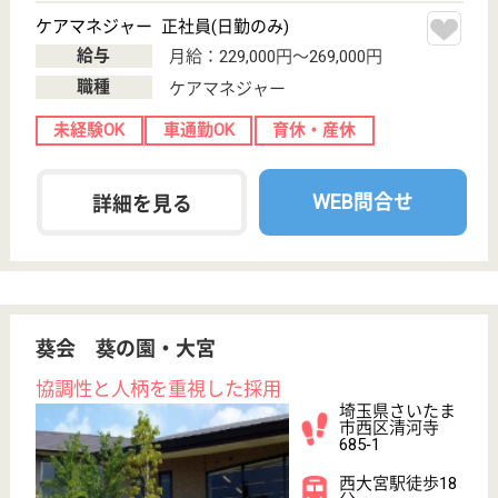
大桜会 諏訪の苑
大桜会運営の特養です
埼玉県さいたま
市見沼区南中野
29
大宮駅バス25分
特別養護老人ホ
ーム, デイサー
ビス, ショート
ステイ...
埼玉県の大桜会 諏訪の苑は、特別養護老人ホーム・
デイサービス・ショートステイを運営しています。
ぜひ各求人をご覧ください。
介護支援専門員 正社員(日勤のみ)
給与
月給：220,400円〜295,400円
職種
ケアマネジャー
未経験OK
賞与4か月以上
車通勤OK
住宅手当あり
育休・産休
寮あり
WEB問合せ
詳細を見る