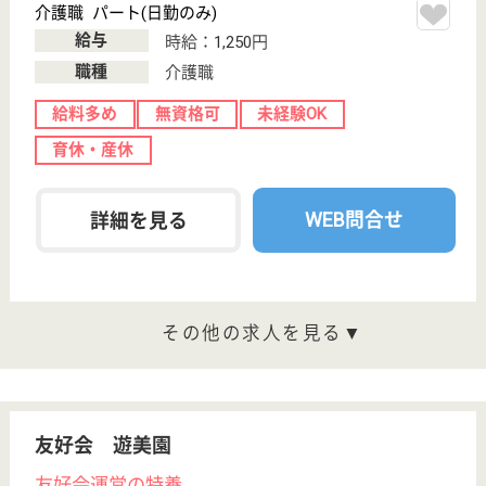
市緑区東浦和3‐
11‐3
東浦和駅徒歩8
分
介護付有料老人
ホーム
四季折々に表情を変える自然の恵みを存分に味わい、
毎日の暮らしを安心して楽しむことができる充実の生
活環境がここにあります。看護職員が24時間365日常
駐しています。
生活相談員 正社員(日勤のみ)
給与
月給：250,928円〜300,928円
職種
生活相談員
給料多め
未経験OK
育休・産休
駅徒歩10分以内
WEB問合せ
詳細を見る
准介護職員 正社員(日勤のみ)
給与
月給：225,928円
職種
介護職
無資格可
未経験OK
育休・産休
駅徒歩10分以内