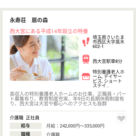
給与
月給：202,704円〜308,704円
職種
リハビリ職（作業療法士）
未経験OK
車通勤OK
育休・産休
WEB問合せ
詳細を見る
その他の求人を見る
弘優尽会 けやきホームズ
弘優尽会運営の特養
埼玉県さいたま
市南区鹿手袋7‐
13‐4
中浦和駅徒歩8
分
特別養護老人ホ
ーム, デイサー
ビス, 訪問介護,
シ...
けやきホームズは地域の福祉文化センターとして皆様
を支えます。
介護職 正社員