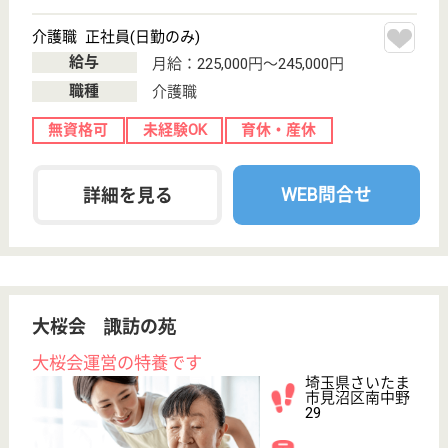
ケアマネジャー 正社員(日勤のみ)
給与
月給：280,000円〜350,000円
職種
ケアマネジャー
給料多め
休み多め
未経験OK
車通勤OK
育休・産休
WEB問合せ
詳細を見る
ケアマネジャー 正社員(日勤のみ)
給与
月給：280,000円〜350,000円
職種
ケアマネジャー
給料多め
休み多め
未経験OK
車通勤OK
育休・産休
WEB問合せ
詳細を見る
名栗園 ケアセンター岩槻名栗園
複数の施設を展開する名栗園運営の特養