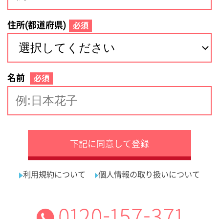
サイトマップ
利用規約
プライバシーポリシー
運営会社
看護師の求人・転職なら
採用ご担当者様へ
『クリックジョブ看護』
介護職求人支援サービス『クリックジョブ介護』運営会社:
ライフワンズ株式会社 ( 厚生労働大臣許可 )13- ユ -303765
Copyright©LifeOnes Ltd. All Rights Reserved