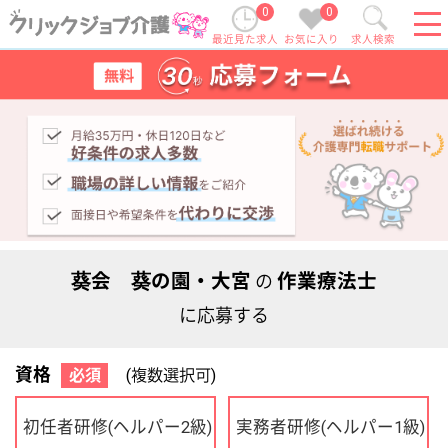
0
0
最近見た求人
お気に入り
求人検索
葵会 葵の園・大宮
作業療法士
の
に応募する
資格
必須
(複数選択可)
初任者研修
実務者研修
(ヘルパー2級)
(ヘルパー1級)
介護福祉士
社会福祉士
ケアマネジャー
PT
OT
その他・なし