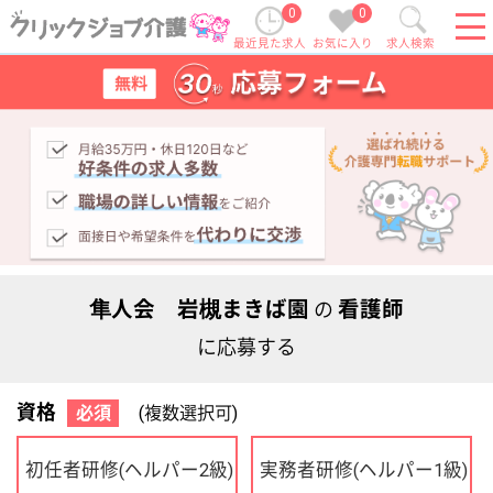
0
0
最近見た求人
お気に入り
求人検索
隼人会 岩槻まきば園
看護師
の
に応募する
資格
必須
(複数選択可)
初任者研修
実務者研修
(ヘルパー2級)
(ヘルパー1級)
介護福祉士
社会福祉士
ケアマネジャー
PT
OT
その他・なし