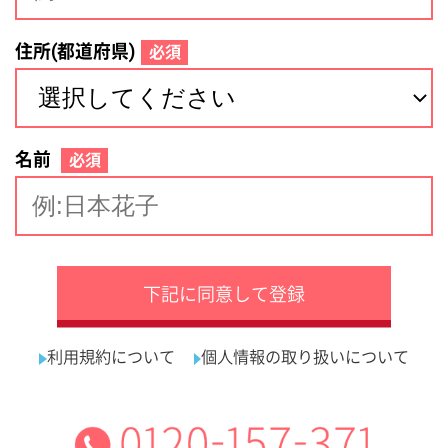
サイトマップ
利用規約
プライバシーポリシー
運営会社
看護師の求人・転職なら
採用ご担当者様へ
『クリックジョブ看護』
介護職求人支援サービス『クリックジョブ介護』運営会社:
ライフワンズ株式会社 ( 厚生労働大臣許可 )13- ユ -303765
Copyright©LifeOnes Ltd. All Rights Reserved