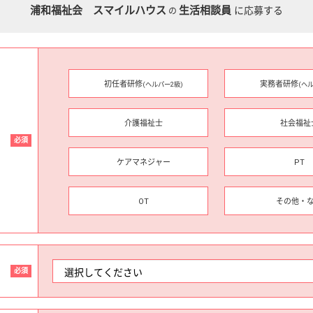
浦和福祉会 スマイルハウス
生活相談員
に応募する
の
初任者研修
実務者研修
(ヘルパー2級)
(ヘ
介護福祉士
社会福祉
必須
ケアマネジャー
PT
OT
その他・
必須