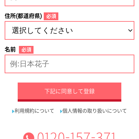
サイトマップ
利用規約
プライバシーポリシー
運営会社
看護師の求人・転職なら
採用ご担当者様へ
『クリックジョブ看護』
介護職求人支援サービス『クリックジョブ介護』運営会社:
ライフワンズ株式会社 ( 厚生労働大臣許可 )13- ユ -303765
Copyright©LifeOnes Ltd. All Rights Reserved