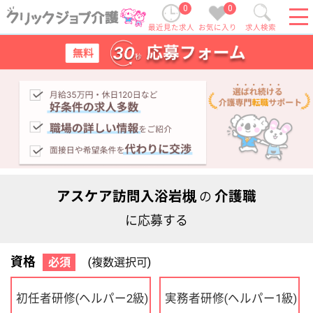
0
0
最近見た求人
お気に入り
求人検索
アスケア訪問入浴岩槻
介護職
の
に応募する
資格
必須
(複数選択可)
初任者研修
実務者研修
(ヘルパー2級)
(ヘルパー1級)
介護福祉士
社会福祉士
ケアマネジャー
PT
OT
その他・なし