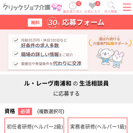
0
0
最近見た求人
お気に入り
求人検索
ル・レーヴ南浦和
生活相談員
の
に応募する
資格
必須
(複数選択可)
初任者研修
実務者研修
(ヘルパー2級)
(ヘルパー1級)
介護福祉士
社会福祉士
ケアマネジャー
PT
OT
その他・なし