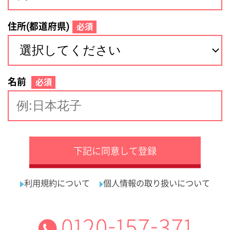
サイトマップ
利用規約
プライバシーポリシー
運営会社
看護師の求人・転職なら
採用ご担当者様へ
『クリックジョブ看護』
介護職求人支援サービス『クリックジョブ介護』運営会社:
ライフワンズ株式会社 ( 厚生労働大臣許可 )13- ユ -303765
Copyright©LifeOnes Ltd. All Rights Reserved