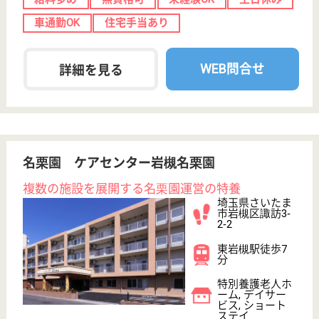
サービス提供責任者 正社員(日勤のみ)
給与
月給：188,000円〜206,000円
職種
サービス提供責任者
休み多め
未経験OK
土日休み
住宅手当あり
育休・産休
駅徒歩10分以内
WEB問合せ
詳細を見る
やさしえ上小町
埼玉県さいたま
市大宮区上小町
1481-1
大宮駅徒歩22分
住宅型有料老人
ホーム, 小規模
多機能, 居宅介
護支援...
埼玉県のやさしえ上小町は、住宅型有料老人ホーム・
小規模多機能・居宅介護支援事業所を運営していま
す。 ぜひ各求人をご覧ください。
サービス提供責任者 正社員(日勤のみ)
給与
月給：188,000円〜206,000円