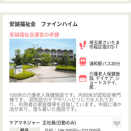
食事摂取量・体重変化・健康診断の結果などをもとに
ご利用者の個々の状態に応じた栄養ケアマネジメン
ト、療養食が必要な方には個別献立表を作成と食事に
力を入れています！経験等を考慮しながら賞与は年2
回支給☆無資格者には資格取得支援制度あり◎㏋に待
遇面が細かく記載あり☆
看護職 正社員(日勤のみ)
給与
月給：187,000円〜323,200円
職種
看護職
休み多め
未経験OK
土日休み
車通勤OK
育休・産休
WEB問合せ
詳細を見る
慈正会 訪問看護ステーションいわつき
埼玉県さいたま
市岩槻区本町2-
7-2
岩槻駅徒歩12分
居宅介護支援事
業所, 訪問介護,
訪問看護
埼玉県の慈正会 訪問看護ステーションいわつきは、