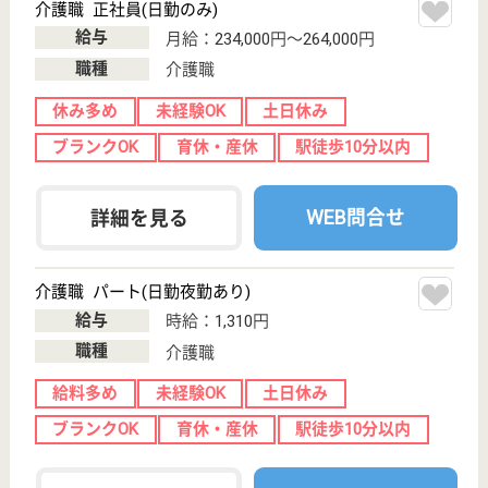
休み多め
土日休み
住宅手当あり
育休・産休
WEB問合せ
詳細を見る
ファインケア浦和
埼玉県さいたま
市南区文蔵2-2-1
南浦和駅徒歩6
分
訪問介護, 居宅
介護支援事業所,
訪問看護
埼玉県のファインケア浦和は、訪問介護・居宅介護支
援事業所・訪問看護を運営しています。 ぜひ各求人
をご覧ください。
ケアマネージャー 正社員(日勤のみ)
給与
月給：215,000円〜
職種
ケアマネジャー
未経験OK
土日休み
駅徒歩10分以内