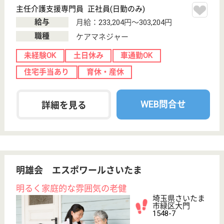
WEB問合せ
詳細を見る
管理職 正社員
給与
年収：3,600,000円〜4,200,000円
職種
その他
給料多め
無資格可
未経験OK
土日休み
車通勤OK
住宅手当あり
WEB問合せ
詳細を見る
名栗園 ケアセンター岩槻名栗園
複数の施設を展開する名栗園運営の特養
埼玉県さいたま
市岩槻区諏訪3‐
2‐2
東岩槻駅徒歩7
分
特別養護老人ホ
ーム, デイサー
ビス, ショート
ステイ...