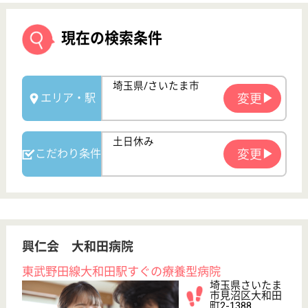
興仁会 大和田病院
東武野田線大和田駅すぐの療養型病院
埼玉県さいたま
市見沼区大和田
町2-1388
大和田駅徒歩5
分
病院, 居宅介護
支援事業所, 地
域包括支援セン
ター
病床数91床の介護力強化型の病院、長期間の療養に
も対応可能である点が特徴
社会福祉士 正社員(日勤のみ)
給与
月給：200,000円〜308,000円
職種
その他
未経験OK
土日休み
車通勤OK
育休・産休
駅徒歩10分以内
WEB問合せ
詳細を見る