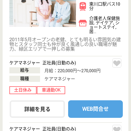
東岩槻駅より徒歩7分にある特別養護老人ホーム、と
ても綺麗な施設で働きやすさも抜群、長く働きたい勤
め先をお探しの看護師さんにはお薦め
看護職 パート(日勤のみ)
給与
時給：1,500円〜1,800円
職種
看護職
土日休み
車通勤OK
育休・産休
駅徒歩10分以内
WEB問合せ
詳細を見る
風凛香 ザ・ウィングホーム和楽久1番館
埼玉県さいたま
市見沼区堀崎町
1623
東大宮駅バス5
分, 七里駅徒歩
24分
サービス付き高
齢者向け住宅,
デイサービス,
訪問介護
ザ・ウィングホーム 和楽久1番館は、JR宇都宮線東大
宮駅よりバスで５分(降車後徒歩４分)、または徒歩17