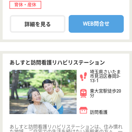
検索「介護サービス情報公表システム 」から転載しておりま
す。
介護の転職支援サービスお申込み
30
簡単
登録
秒
保有資格を選択してくださ
誕生年を入
い
誕生年
必須
保有資格
必須
初任者研修
実務者研修
(ヘルパー2級)
(ヘルパー1級)