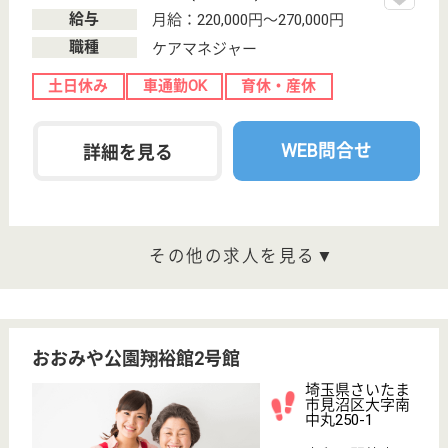
分。ご高齢者の暮らし・医療・介護、全てを一貫して
サポートできる施設です。居室は車椅子でも利用でき
るトイレ、ミニキッチンなどを完備。個人で自由に過
ごせる空間です。24時間体制で皆さんを見守ります
☆
介護職兼生活相談員 正社員(日勤のみ)
給与
月給：230,000円
職種
生活相談員
給料多め
休み多め
土日休み
車通勤OK
育休・産休
WEB問合せ
詳細を見る
あしすと訪問看護リハビリステーション
埼玉県さいたま
市見沼区春岡3-
13-1
東大宮駅徒歩20
分
訪問看護
あしすと訪問看護リハビリステーションは、住み慣れ
た地域、ご自宅での生活を続けたい高齢者の方々、一