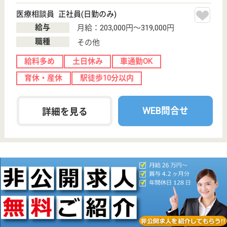
介護老人保健施
設, デイケア, シ
ョートステイ,
居...
埼玉県の明雄会 エスポワール岩槻は、介護老人保健
施設・デイケア・ショートステイを運営しています。
ぜひ各求人をご覧ください。
理学療法士 正社員(日勤のみ)
給与
月給：256,000円〜277,500円
職種
リハビリ職（理学療法士）
給料多め
未経験OK
土日休み
車通勤OK
育休・産休
駅徒歩10分以内
WEB問合せ
詳細を見る
ケアマネジャー 正社員(日勤のみ)
給与
月給：245,000円〜270,000円
職種
ケアマネジャー
土日休み
車通勤OK
育休・産休
駅徒歩10分以内
WEB問合せ
詳細を見る