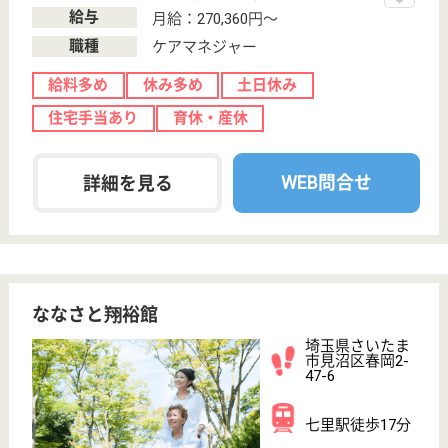
明雄会 エスポワールさいたま
明るく家庭的な雰囲気の老健
埼玉県さいたま
市緑区大門
1548-7
東川口駅バス10
分
介護老人保健施
設, デイケア, シ
ョートステイ,
居...
2011年5月オープンの老健、とても明るい雰囲気の建
物とスタッフ同士も仲が良く風通しの良い職場が魅
力、緑区エリアで一押しの募集
ケアマネジャー 正社員(日勤のみ)
給与
月給：220,000円〜270,000円
職種
ケアマネジャー
土日休み
車通勤OK
WEB問合せ
詳細を見る
ケアマネジャー 正社員(日勤のみ)