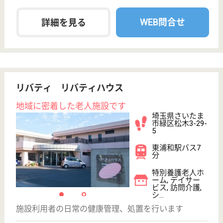
職種
ケアマネジャー
土日休み
車通勤OK
育休・産休
WEB問合せ
詳細を見る
北友会 カーサ岩槻
埼玉県さいたま
市岩槻区谷下1-
1
岩槻駅徒歩29分
障害者施設
埼玉県の北友会 カーサ岩槻は、障害者施設を運営し
ています。 ぜひ各求人をご覧ください。
児童指導員／児童発達支援管理責任者 正社員(日勤のみ)
給与
年収：3,360,000円〜3,600,000円
職種
その他
給料多め
未経験OK
土日休み
車通勤OK