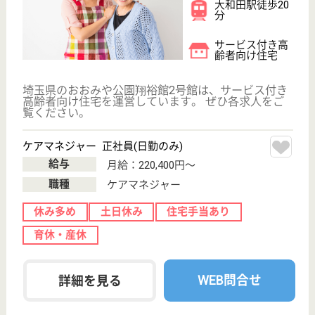
人一人を全力でサポートしています。また、「在宅で
の看取り」も承っています。スタッフは 年間休日115
日（105日・リフレッシュ10日間）、社会保険完備、
財形貯蓄制度、研修費補助など福利厚生も充実です♪
看護職 正社員(日勤のみ)
給与
月給：300,000円〜350,000円
職種
看護職
給料多め
未経験OK
土日休み
車通勤OK
育休・産休
WEB問合せ
詳細を見る
浦和福祉会 スマイルハウス
浦和福祉会運営の特養
埼玉県さいたま
市緑区大崎2160
浦和美園駅バス
5分
特別養護老人ホ
ーム, デイサー
ビス, 訪問介護,
シ...