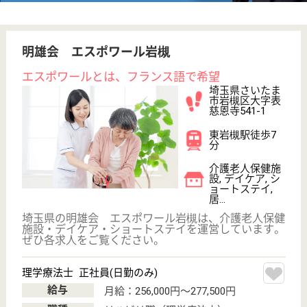
その他の求人を見る
さわやかケアみやはら
埼玉県さいたま
市北区宮原町3-
176-2
日進駅徒歩1分
訪問介護, 居宅
介護支援事業所
埼玉県のさわやかケアみやはらは、訪問介護・居宅介
護支援事業所を運営しています。 ぜひ各求人をご覧
ください。
介護職 正社員(日勤のみ)
給与
月給：234,000円〜264,000円
職種
介護職
休み多め
未経験OK
土日休み
ブランクOK
育休・産休
駅徒歩10分以内
WEB問合せ
詳細を見る