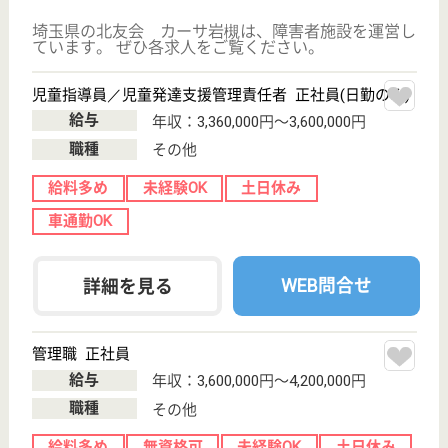
ケアマネジャー 正社員(日勤のみ)
給与
月給：280,000円
職種
ケアマネジャー
給料多め
休み多め
未経験OK
土日休み
駅徒歩10分以内
WEB問合せ
詳細を見る
やさしい手浦和北店
埼玉県さいたま
市浦和区常盤9-
10-2
北浦和駅徒歩6
分
訪問介護
『5人のサービス提供責任者が1人1人に合わせたオー
ダー介護をご提案』を事業所のサービスのモットーと
し、介護の基本に忠実でありながら、1人1人のニー
ズに合わせた個別対応と柔軟な発想でケアを提供しま
す！借り上げ社宅制度や、社内規定にもとづき支度準
備金も支給されます☆