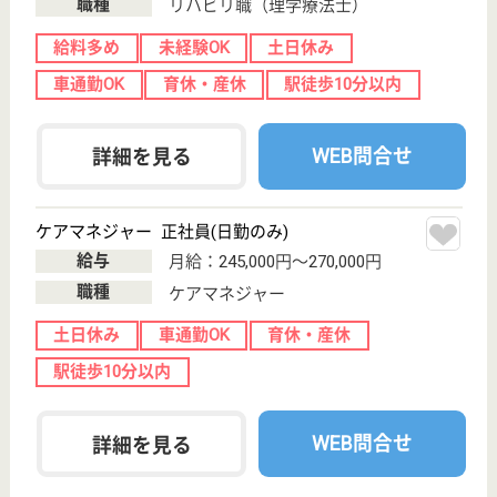
介護職 パート(日勤夜勤あり)
給与
時給：1,310円
職種
介護職
給料多め
未経験OK
土日休み
ブランクOK
育休・産休
駅徒歩10分以内
WEB問合せ
詳細を見る
おおみや公園翔裕館1号館
埼玉県さいたま
市見沼区大字南
中丸254-2
大和田駅徒歩20
分
サービス付き高
齢者向け住宅
埼玉県のおおみや公園翔裕館1号館は、サービス付き
高齢者向け住宅を運営しています。 ぜひ各求人をご
覧ください。
ケアマネジャー 正社員(日勤のみ)