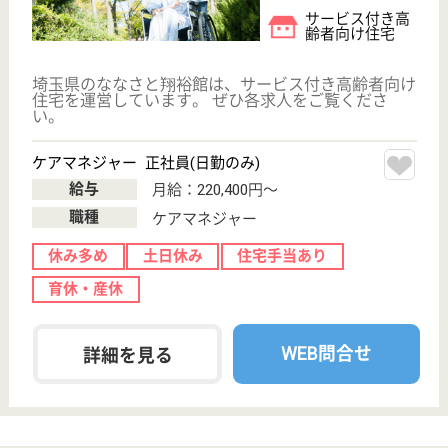
給与
月給：220,000円〜270,000円
職種
ケアマネジャー
土日休み
車通勤OK
育休・産休
WEB問合せ
詳細を見る
その他の求人を見る
おおみや公園翔裕館2号館
埼玉県さいたま
市見沼区大字南
中丸250-1
大和田駅徒歩20
分
サービス付き高
齢者向け住宅
埼玉県のおおみや公園翔裕館2号館は、サービス付き
高齢者向け住宅を運営しています。 ぜひ各求人をご
覧ください。
ケアマネジャー 正社員(日勤のみ)