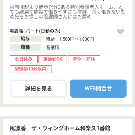
職種
サービス提供責任者
休み多め
未経験OK
土日休み
住宅手当あり
育休・産休
WEB問合せ
詳細を見る
やさしい手大宮店
埼玉県さいたま
市大宮区宮町2-
56-2
大宮駅徒歩8分
訪問介護
毎月1回留意点会議という勉強会を実施し、職員の知
識の向上に努めています☆『ハツラツとした挨拶と、
とびきりの笑顔』をモットーとし、心を込めた挨拶と
笑顔で温かいサービスを提供しています！夏季休暇・
年末年始休暇が各3日あり、年間休日は124日と仕事
とプライベートの両立が可能です◎
サービス提供責任者 正社員(日勤のみ)
給与
月給：188,000円〜206,000円