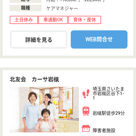
居宅介護支援事業所・訪問介護・訪問看護を運営して
います。 ぜひ各求人をご覧ください。
ケアマネジャー 正社員(日勤のみ)
給与
月給：250,000円〜300,000円
職種
ケアマネジャー
休み多め
未経験OK
土日休み
車通勤OK
住宅手当あり
WEB問合せ
詳細を見る
健康サポートげんき さいたま土呂
埼玉県さいたま
市北区土呂町1-
63-4
土呂駅徒歩9分
デイサービス,
居宅介護支援事
業所
埼玉県の健康サポートげんき さいたま土呂は、デイ
サービス・居宅介護支援事業所を運営しています。
ぜひ各求人をご覧ください。