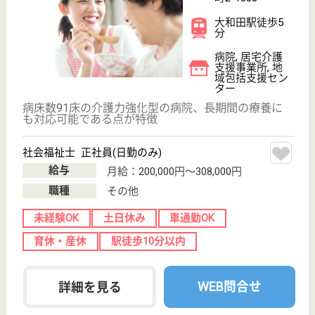
医療相談員 正社員(日勤のみ)
給与
月給：203,000円〜319,000円
職種
その他
給料多め
土日休み
車通勤OK
育休・産休
駅徒歩10分以内
WEB問合せ
詳細を見る
明雄会 エスポワール岩槻
エスポワールとは、フランス語で希望
埼玉県さいたま
市岩槻区大字表
慈恩寺541-1
東岩槻駅徒歩7
分