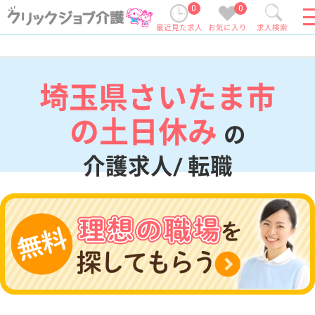
0
0
最近見た求人
お気に入り
求人検索
埼玉県さいたま市
の土日休み
の
介護求人/ 転職
現在の検索条件
埼玉県/さいたま市
変更
エリア・駅
土日休み
変更
こだわり条件