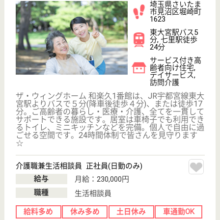
職種
サービス提供責任者
休み多め
未経験OK
土日休み
住宅手当あり
育休・産休
駅徒歩10分以内
WEB問合せ
詳細を見る
もっとみる（21-29 件 /29 件）
現在の検索条件
埼玉県/さいたま市
変更
エリア・駅
土日休み
変更
こだわり条件
;
事業所情報の一部は、厚生労働省の介護事業所・生活関連情報