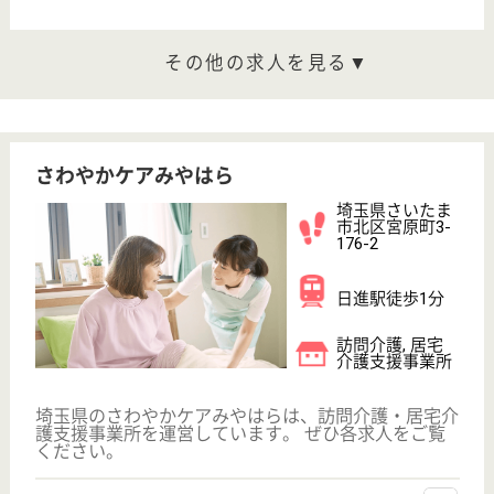
給与
月給：270,360円〜
職種
ケアマネジャー
給料多め
休み多め
土日休み
住宅手当あり
育休・産休
WEB問合せ
詳細を見る
ななさと翔裕館
埼玉県さいたま
市見沼区春岡2-
47-6
七里駅徒歩17分
サービス付き高
齢者向け住宅
埼玉県のななさと翔裕館は、サービス付き高齢者向け
住宅を運営しています。 ぜひ各求人をご覧くださ
い。
ケアマネジャー 正社員(日勤のみ)
給与
月給：220,400円〜
職種
ケアマネジャー