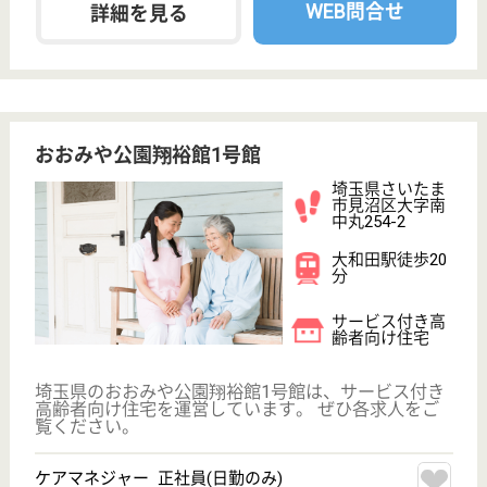
WEB問合せ
詳細を見る
リバティ リバティハウス
地域に密着した老人施設です
埼玉県さいたま
市緑区松木3-29-
5
東浦和駅バス7
分
特別養護老人ホ
ーム, デイサー
ビス, 訪問介護,
シ...
施設利用者の日常の健康管理、処置を行います
主任介護支援専門員 正社員(日勤のみ)
給与
月給：233,204円〜303,204円
職種
ケアマネジャー
未経験OK
土日休み
車通勤OK
住宅手当あり
育休・産休
WEB問合せ
詳細を見る