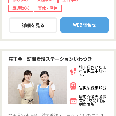
サイトマップ
利用規約
プライバシーポリシー
運営会社
採用ご担当者様へ
お知らせ
看護師の求人・転職なら
『クリックジョブ看護』
介護職求人支援サービス『クリックジョブ介護』運営会社:
ライフワンズ株式会社 ( 厚生労働大臣許可 )13- ユ -303765
Copyright©LifeOnes Ltd. All Rights Reserved
?>