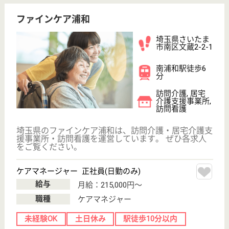
給与
月給：220,400円〜
職種
ケアマネジャー
休み多め
土日休み
住宅手当あり
育休・産休
WEB問合せ
詳細を見る
安誠福祉会 ファインハイム
安誠福祉会運営の老健
埼玉県さいたま
市桜区宿372-1
浦和駅バス20分
介護老人保健施
設, デイケア, シ
ョートステイ,
居...
150床の介護老人保健施設です。内50床が認知症専門
棟です。 認知症のケアやリハビリに力を入れてお
り、利用者の家庭復帰を目指しています。中庭に滝や
池があり、落ち着いた施設です。
ケアマネジャー 正社員(日勤のみ)
給与
月給：196,000円〜222,000円