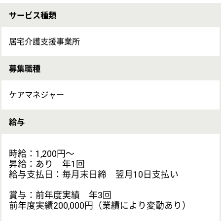
応募資格
ケアマネジャー
主任ケアマネ
未経験OK
学歴不問
普通自動車免許
勤務地
埼玉県さいたま市岩槻区横根1375
最寄り駅
岩槻駅バス33分
休み
シフト制
産前・産後休暇
育児休暇
育児休暇取得実績あり
有給休暇 あり