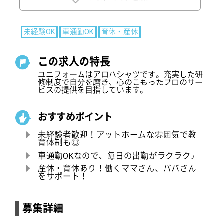
おすすめポイント
未経験者歓迎！アットホームな雰囲気で教
育体制も◎
車通勤OKなので、毎日の出勤がラクラク♪
産休・育休あり！働くママさん、パパさん
をサポート！
募集詳細
サービス種類
居宅介護支援事業所
募集職種
ケアマネジャー
給与
時給：1,200円〜
昇給：あり 年1回
給与支払日：毎月末日締 翌月10日支払い
賞与：前年度実績 年3回
前年度実績200,000円（業績により変動あり）