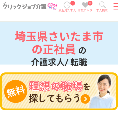
0
0
最近見た求人
お気に入り
求人検索
埼玉県さいたま市
の正社員
の
介護求人/ 転職
現在の検索条件
埼玉県/さいたま市
変更
エリア・駅
正社員
変更
こだわり条件