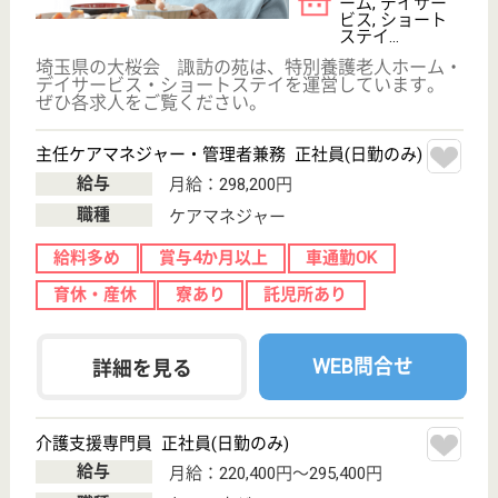
育休・産休
駅徒歩10分以内
WEB問合せ
詳細を見る
介護職 正社員
給与
月給：216,500円〜351,300円
職種
介護職
未経験OK
車通勤OK
住宅手当あり
育休・産休
駅徒歩10分以内
WEB問合せ
詳細を見る
その他の求人を見る
大幸会 彩幸の杜
大幸会運営の特養です
埼玉県さいたま
市岩槻区増長
378‐1
春日部駅バス27