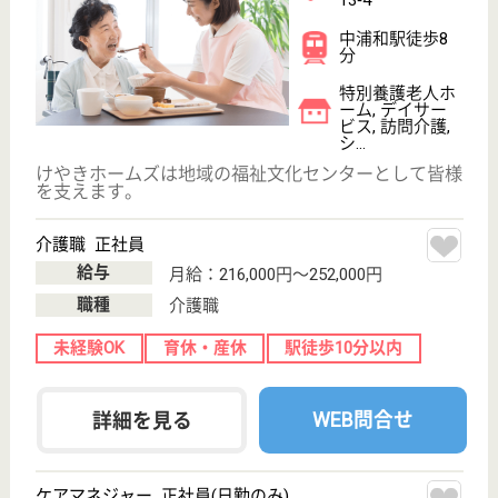
その他の求人を見る
友好会 遊美園
友好会運営の特養
埼玉県さいたま
市西区佐知川
1522-1
大宮駅バス19分,
指扇駅バス10分
特別養護老人ホ
ーム, デイサー
ビス, ショート
ステイ...
夫婦部屋があることが特徴的です☆全室個室で自分の
一人ひとりの空間を大切にしながら、共有のリビング
フロアを囲むように配置されており、見守りの目が届
きやすくなっています♪25,000円を上限に住宅手当支
給、社内規定により扶養手当もあり☆勤続1年以上退
職金共済加入☆
ケアマネージャー 正社員(日勤のみ)
給与
月給：261,800円〜346,496円
職種
ケアマネジャー
給料多め
休み多め
未経験OK
車通勤OK
住宅手当あり
育休・産休