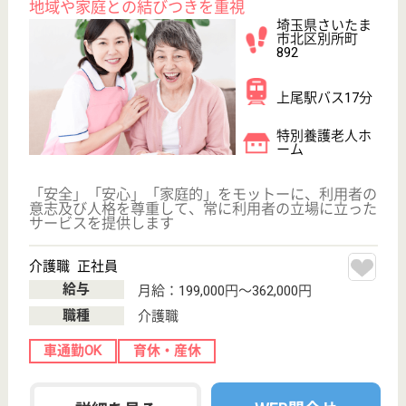
北浦和駅バス21
分, 大和田駅車
15分
特別養護老人ホ
ーム, デイサー
ビス, ショート
ステイ...
施設内での、高齢者のご入居者様の健康管理業務全般
を行います
介護職 正社員
給与
年収：3,458,900円
職種
介護職
車通勤OK
住宅手当あり
育休・産休
WEB問合せ
詳細を見る
大桜会 諏訪の苑
大桜会運営の特養です
埼玉県さいたま
市見沼区南中野
29
大宮駅バス25分
特別養護老人ホ