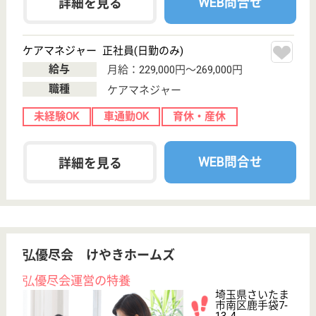
ーム, デイサー
ビス, ショート
ステイ...
埼玉県の大桜会 諏訪の苑は、特別養護老人ホーム・
デイサービス・ショートステイを運営しています。
ぜひ各求人をご覧ください。
主任ケアマネジャー・管理者兼務 正社員(日勤のみ)
給与
月給：298,200円
職種
ケアマネジャー
給料多め
賞与4か月以上
車通勤OK
育休・産休
寮あり
託児所あり
WEB問合せ
詳細を見る
介護支援専門員 正社員(日勤のみ)
給与
月給：220,400円〜295,400円
職種
ケアマネジャー
未経験OK
賞与4か月以上
車通勤OK
住宅手当あり
育休・産休
寮あり
WEB問合せ
詳細を見る