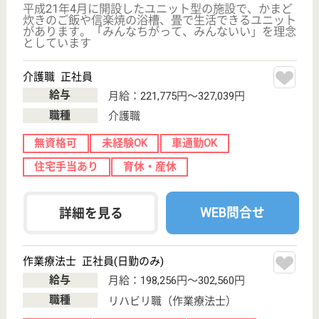
その他の求人を見る
永寿荘 扇の森
西大宮にある平成14年設立の特養
埼玉県さいたま
市西区大字高木
602‐1
西大宮駅車8分
特別養護老人ホ
ーム, デイサー
ビス, ショート
ステイ...
高収入の特別養護老人ホームのお仕事、正職員・パー
ト募集有り、教育制度充実、年9日の長期休暇制度有
り、西大宮は大宮や都心へのアクセスも抜群
介護職 正社員
給与
月給：242,000円〜335,000円
職種
介護職
給料多め
休み多め
無資格可
未経験OK
車通勤OK
住宅手当あり
WEB問合せ
詳細を見る