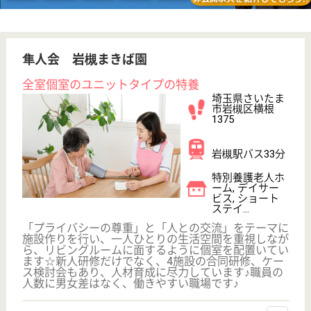
WEB問合せ
詳細を見る
その他の求人を見る
春の木会 ひなの杜
春の木運営の特養、地域の高齢者福祉に貢献
埼玉県さいたま
市岩槻区裏慈恩
寺51-1
岩槻駅バス15分,
東岩槻駅車6分
特別養護老人ホ
ーム, デイサー
ビス, 居宅介護
支援事業所
平成21年4月に開設したユニット型の施設で、かまど
炊きのご飯や信楽焼の浴槽、畳で生活できるユニット
があります。「みんなちがって、みんないい」を理念
としています
介護職 正社員
給与
月給：221,775円〜327,039円
職種
介護職
無資格可
未経験OK
車通勤OK