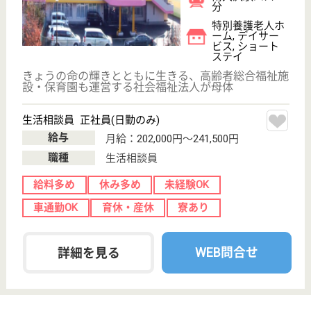
アメニティーライフ八王子
東京都八王子市
上壱分方町71-2
西八王子駅徒歩
63分
介護付有料老人
ホーム
東京都のアメニティーライフ八王子は、介護付有料老
人ホームを運営しています。 ぜひ各求人をご覧くだ
さい。
夜勤専従介護スタッフ 正社員
給与
月給：260,840円〜323,520円
職種
介護職
給料多め
未経験OK
車通勤OK
ブランクOK
育休・産休
WEB問合せ
詳細を見る
ベストライフ京王堀之内