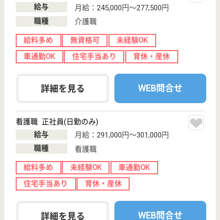
住宅手当あり
育休・産休
託児所あり
WEB問合せ
詳細を見る
准看護師 正社員
給与
月給：228,216円〜258,216円
職種
看護職
給料多め
未経験OK
住宅手当あり
育休・産休
託児所あり
WEB問合せ
詳細を見る
その他の求人を見る
ゆずの木 多摩シルバーハウス
緑豊か四季折々の自然を感じられる
東京都八王子市
上柚木1550
北野駅バス25分,
南大沢駅バス10