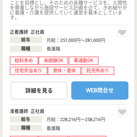
東京都のシルバービレッジ八王子西は、介護付有料老
人ホームを運営しています。 ぜひ各求人をご覧くだ
さい。
介護職 正社員
給与
月給：257,500円〜277,500円
職種
介護職
給料多め
未経験OK
車通勤OK
育休・産休
WEB問合せ
詳細を見る
カーロガーデン大塚
八王子の閑静な環境に立地
東京都八王子市
大塚230-5
中央大学・明星
大学駅徒歩13分
介護付有料老人
ホーム