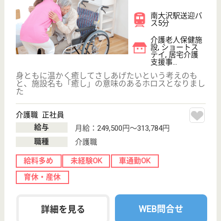
介護支援専門員 正社員(日勤のみ)
給与
月給：210,000円〜265,000円
職種
ケアマネジャー
休み多め
未経験OK
車通勤OK
育休・産休
WEB問合せ
詳細を見る
シルバービレッジ八王子
東京都八王子市
暁町1-47-1
京王八王子駅徒
歩14分, 八王子
駅徒歩14分