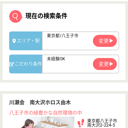
川瀬会 南大沢ホロス由木
八王子市の緑豊かな自然環境の中
東京都八王子市
南大沢2-224-5
南大沢駅送迎バ
ス5分
介護老人保健施
設, ショートス
テイ, 居宅介護
支援事...
身ともに温かく癒してさしあげたいという考えのも
と、施設名も「癒し」の意味のあるホロスとなりまし
た
介護職 正社員
給与
月給：249,500円〜313,784円
職種
介護職
給料多め
未経験OK
車通勤OK
育休・産休
WEB問合せ
詳細を見る