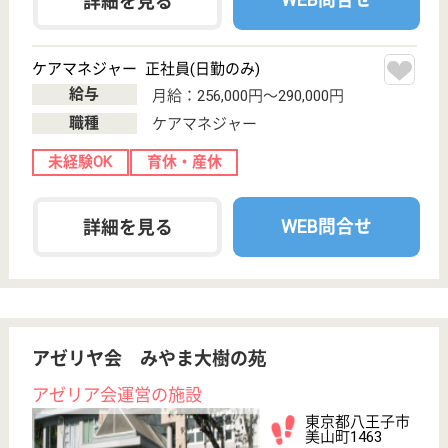
介護職
未経験OK
車通勤OK
育休・産休
WEB問合せ
詳細を見る
愛信芳主会 丘の上デイサービスセンター
東京都八王子市
片倉町1151-2
京王片倉駅徒歩
1分
デイサービス
東京都の愛信芳主会 丘の上デイサービスセンター
は、デイサービスを運営しています。 ぜひ各求人を
ご覧ください。
介護支援専門員 正社員(日勤のみ)
給与
月給：244,558円〜262,982円
職種
ケアマネジャー
未経験OK
車通勤OK
駅徒歩10分以内