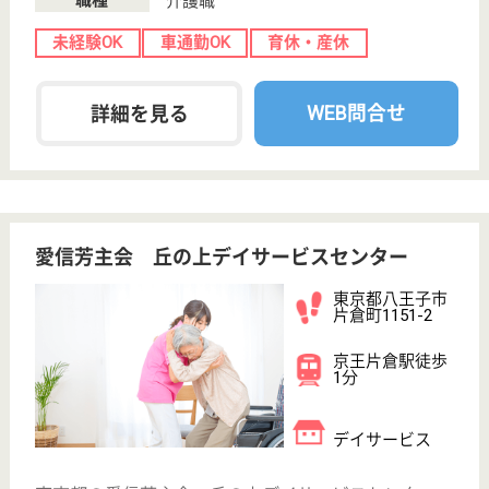
介護の転職支援サービスお申込み
30
簡単
登録
秒
保有資格を選択してくださ
誕生年を入
い
誕生年
必須
保有資格
必須
初任者研修
実務者研修
(ヘルパー2級)
(ヘルパー1級)
介護福祉士
社会福祉士
戻る
ケアマネジャー
PT