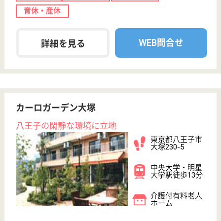
WEB問合せ
詳細を見る
アゼリヤ会 みやま大樹の苑
アゼリア会運営の施設
東京都八王子市
美山町1463
狭間駅バス28分
特別養護老人ホ
ーム, 居宅介護
支援事業所, デ
イサー...
高齢者の健康管理、通院付添（主に八王子市内の病
院）、 相談、施設内生活における看護（経腸栄養ケ
ア、看取りケアを含む）を行います
介護職 正社員
給与
月給：231,900円〜270,800円
職種
介護職
無資格可
未経験OK
車通勤OK
住宅手当あり
育休・産休
寮あり
WEB問合せ
詳細を見る