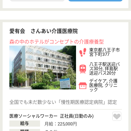
WEB問合せ
詳細を見る
周和苑
西八王子駅徒歩2分
東京都八王子市
散田町3-8-10
西八王子駅徒歩
2分
介護付有料老人
ホーム
全個室の介護付有料老人ホーム、人と人とのつながり
を大切にしたいそんな想いがいっぱな老人ホーム
介護職 正社員
給与
月給：220,000円〜257,000円
職種
介護職
無資格可
未経験OK
育休・産休
駅徒歩10分以内
WEB問合せ
詳細を見る