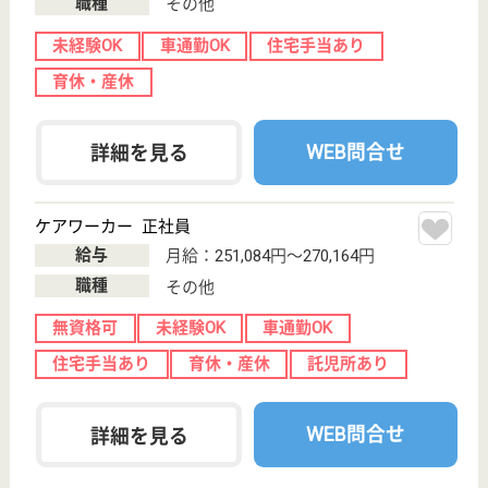
清明会 清明園
緑豊かな高尾山麓にある特養
東京都八王子市
裏高尾町957
高尾駅車10分
特別養護老人ホ
ーム, ショート
ステイ
昭和49年10月に設立、現在定員250名の特別養護老人
ホームです
ケアマネジャー 正社員(日勤のみ)
給与
月給：235,700円〜272,700円
職種
ケアマネジャー
未経験OK
賞与4か月以上
車通勤OK
住宅手当あり
育休・産休
WEB問合せ
詳細を見る
機能訓練指導員 正社員