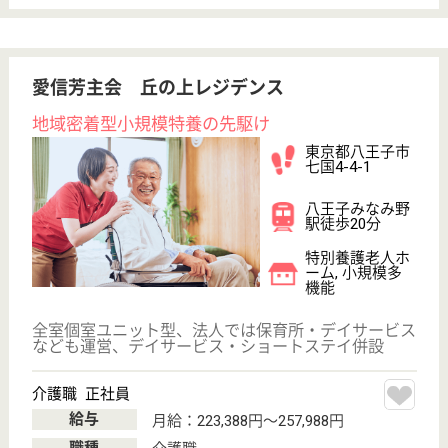
車通勤OK
住宅手当あり
育休・産休
WEB問合せ
詳細を見る
もっとみる（21-40 件 /49 件）
現在の検索条件
東京都/八王子市
変更
エリア・駅
未経験OK
変更
こだわり条件
;
事業所情報の一部は、厚生労働省の介護事業所・生活関連情報
検索「介護サービス情報公表システム 」から転載しておりま
す。