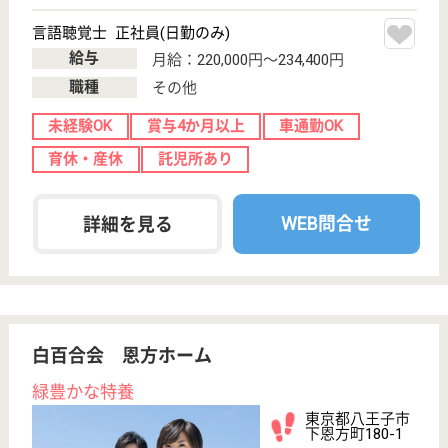
無資格可
未経験OK
賞与4か月以上
車通勤OK
住宅手当あり
育休・産休
WEB問合せ
詳細を見る
八王子保健生活協同組合 城山病院
皆様の幸せのための病院
東京都八王子市
元八王子町3-
2872-1
高尾駅送迎バス
7分
病院, デイケア,
訪問介護
総ての病棟に介護支援専門員の看護師が在籍、「安全
で良質な看護」の提供に務めます、そして地域や病院
の期待に応えます
医療ソーシャルワーカー 正社員(日勤のみ)
給与
月給：218,100円〜306,295円
職種
生活相談員