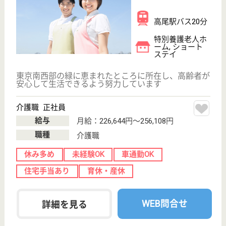
給料多め
未経験OK
車通勤OK
育休・産休
WEB問合せ
詳細を見る
青雲会 北野台病院
患者様本位の身近で安心、安全な医療の提供
東京都八王子市
打越町1068
北野駅徒歩13分
病院
S40設立、当初は精神科と呼吸器疾患を合併した患者
様中心の病院、H6以降は循環器・消化器を中心とし
た内科診療の拡充に努める
精神保健福祉士 正社員(日勤のみ)
給与
月給：211,880円〜261,880円
職種
その他
休み多め
未経験OK
賞与4か月以上