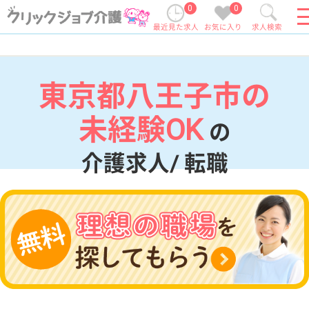
0
0
最近見た求人
お気に入り
求人検索
東京都八王子市の
未経験OK
の
介護求人/ 転職
現在の検索条件
東京都/八王子市
変更
エリア・駅
未経験OK
変更
こだわり条件