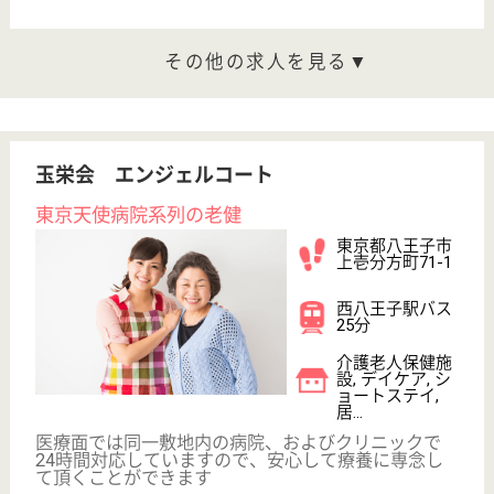
給与
月給：232,100円〜266,300円
職種
その他
未経験OK
賞与4か月以上
車通勤OK
育休・産休
寮あり
WEB問合せ
詳細を見る
清明会 養護老人ホーム浅川ホーム
東京都八王子市
裏高尾町957
高尾山口駅車9
分, 高尾駅送迎
バス15分
その他, 特別養
護老人ホーム
東京都の清明会 養護老人ホーム浅川ホームは、その
他・特別養護老人ホームを運営しています。 ぜひ各
求人をご覧ください。
介護職 正社員
給与
月給：236,200円〜259,500円
職種
介護職