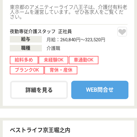
言語聴覚士 正社員(日勤のみ)
給与
月給：220,000円〜234,400円
職種
その他
未経験OK
賞与4か月以上
車通勤OK
育休・産休
託児所あり
WEB問合せ
詳細を見る
白百合会 恩方ホーム
緑豊かな特養
東京都八王子市
下恩方町180-1
高尾駅バス20分
特別養護老人ホ
ーム, ショート
ステイ
東京南西部の緑に恵まれたところに所在し、高齢者が
安心して生活できるよう努力しています
介護職 正社員