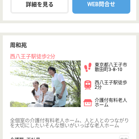
サイトマップ
利用規約
プライバシーポリシー
運営会社
採用ご担当者様へ
お知らせ
看護師の求人・転職なら
『クリックジョブ看護』
介護職求人支援サービス『クリックジョブ介護』運営会社:
ライフワンズ株式会社 ( 厚生労働大臣許可 )13- ユ -303765
Copyright©LifeOnes Ltd. All Rights Reserved
?>