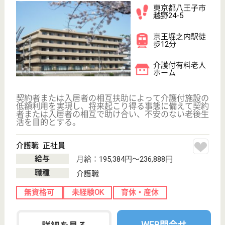
給与
月給：226,644円〜256,108円
職種
介護職
休み多め
未経験OK
車通勤OK
住宅手当あり
育休・産休
WEB問合せ
詳細を見る
愛信芳主会 丘の上レジデンス
地域密着型小規模特養の先駆け
東京都八王子市
七国4-4-1
八王子みなみ野
駅徒歩20分
特別養護老人ホ
ーム, 小規模多
機能
全室個室ユニット型、法人では保育所・デイサービス
なども運営、デイサービス・ショートステイ併設
介護職 正社員
給与
月給：223,388円〜257,988円
職種