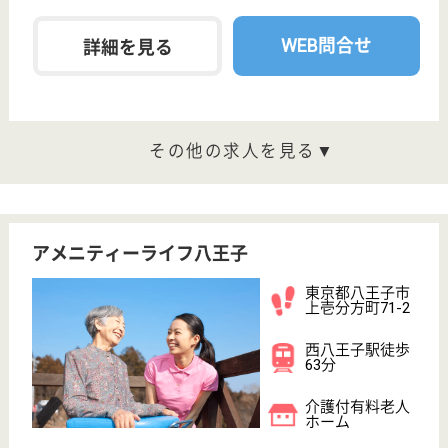
給与
月給：251,084円〜270,164円
職種
その他
無資格可
未経験OK
車通勤OK
住宅手当あり
育休・産休
託児所あり
WEB問合せ
詳細を見る
その他の求人を見る
玉栄会 エンジェルコート
東京天使病院系列の老健
東京都八王子市
上壱分方町71-1
西八王子駅バス
25分
介護老人保健施
設, デイケア, シ
ョートステイ,
居...
医療面では同一敷地内の病院、およびクリニックで
24時間対応していますので、安心して療養に専念し
て頂くことができます