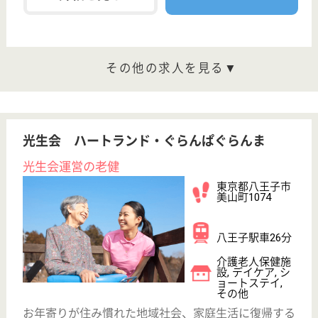
分
特別養護老人ホ
ーム, デイサー
ビス, ショート
ステイ
きょうの命の輝きとともに生きる、高齢者総合福祉施
設・保育園も運営する社会福祉法人が母体
生活相談員 正社員(日勤のみ)
給与
月給：202,000円〜241,500円
職種
生活相談員
給料多め
休み多め
未経験OK
車通勤OK
育休・産休
寮あり
WEB問合せ
詳細を見る
シルバービレッジ八王子西
東京都八王子市
宮下町500
東秋留駅徒歩56
分
介護付有料老人
ホーム