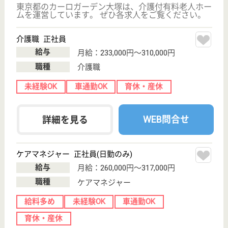
愛有会 さんあい介護医療院
森の中のホテルがコンセプトの介護療養型
東京都八王子市
宮下町377
八王子駅送迎バ
ス30分, 拝島駅
送迎バス20分
デイケア, 介護
医療院, クリニ
ック
全国でも未だ数少ない「慢性期医療認定病院」認定
医療ソーシャルワーカー 正社員(日勤のみ)
給与
月給：225,000円
職種
その他
未経験OK
車通勤OK
住宅手当あり
育休・産休
WEB問合せ
詳細を見る
ケアワーカー 正社員