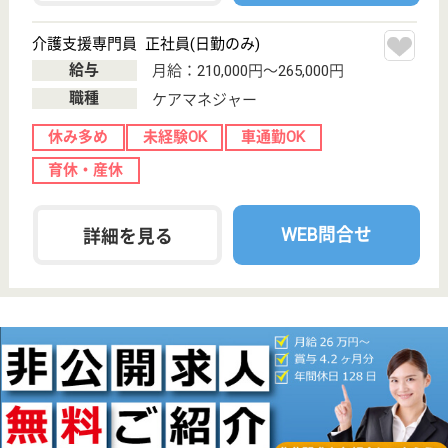
介護付有料老人
ホーム, 居宅介
護支援事業所,
訪問介護
八王子市内・日野市内など近郊に所在する多数の医療
機関と提携し、生活される入居者にとって安心した毎
日を過ごせる環境を提供しています。入浴専門スタッ
フや訪問ヘルパー等、働く場面によって細かな業種分
けを行っているので、働く側としても自分の業務に打
ち込む事が可能です。
介護職 正社員
給与
月給：245,000円〜277,500円
職種
介護職
給料多め
無資格可
未経験OK
車通勤OK
住宅手当あり
育休・産休
WEB問合せ
詳細を見る
看護職 正社員(日勤のみ)
給与
月給：291,000円〜301,000円
職種
看護職
給料多め
未経験OK
車通勤OK
住宅手当あり
育休・産休
WEB問合せ
詳細を見る