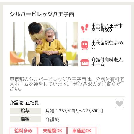
東京都八王子市
越野24-5
京王堀之内駅徒
歩12分
介護付有料老人
ホーム
契約者または入居者の相互扶助によって介護付施設の
低額利用を実現し、将来起こり得る事態に備えて契約
者または入居者の相互で助け合い、不安のない老後生
活を目的とする。
介護職 正社員
給与
月給：195,384円〜236,888円
職種
介護職
無資格可
未経験OK
育休・産休
WEB問合せ
詳細を見る
ケアマネジャー 正社員(日勤のみ)
給与
月給：256,000円〜290,000円
職種
ケアマネジャー
未経験OK
育休・産休