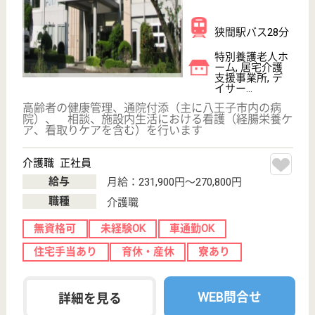
WEB問合せ
詳細を見る
プレザンメゾン八王子高倉
東京都八王子市
高倉町17-3
北八王子駅徒歩
8分
介護付有料老人
ホーム
利用者の要介護状態の軽減又は悪化の防止に資するよ
う、認知症の状況等利用者の心身の状況を踏まえ、入
浴、排泄の自立について必要な援助のほか、食事、離
床、着替え、整容その他の日常生活上の世話等、日常
生活を営むことができるよう必要な援助を適切に行い
ます
介護職 正社員
給与
月給：245,800円〜302,700円
職種
介護職
給料多め
未経験OK
育休・産休
駅徒歩10分以内