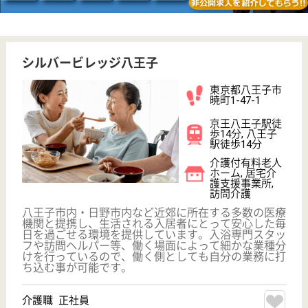
その他の求人を見る
光生会 ハートランド・ぐらんぱぐらんま
光生会運営の老健
東京都八王子市
美山町1074
八王子駅車26分
介護老人保健施
設, デイケア, シ
ョートステイ,
その他
お年寄りが住み慣れた地域社会、家庭生活に復帰する
ことを目標とし、そのための各種サービスを、人間性
を尊重しながら施設サービス計画を企て、きめ細やか
に看護・介護を提供していく運営を基本としていま
す。
正看護師 正社員
給与
月給：251,000円〜281,000円
職種
看護職
給料多め
未経験OK
車通勤OK