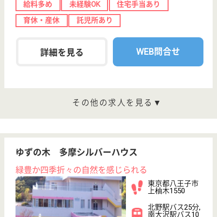
東京都のカーロガーデン大塚は、介護付有料老人ホー
ムを運営しています。 ぜひ各求人をご覧ください。
介護職 正社員
給与
月給：233,000円〜310,000円
職種
介護職
未経験OK
車通勤OK
育休・産休
WEB問合せ
詳細を見る
ケアマネジャー 正社員(日勤のみ)
給与
月給：260,000円〜317,000円
職種
ケアマネジャー
給料多め
未経験OK
車通勤OK
育休・産休
WEB問合せ
詳細を見る
その他の求人を見る