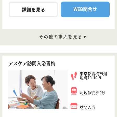
柔道整復師 正社員(日勤のみ)
給与
月給：262,000円〜
職種
その他
給料多め
未経験OK
車通勤OK
育休・産休
寮あり
駅徒歩10分以内
WEB問合せ
詳細を見る
愛弘会 青梅愛弘園
脱臭装置を組 み入れ特有の匂いを完全除去
東京都青梅市小
曾木4-2590
東青梅駅バス15
分, 飯能駅バス
15分
特別養護老人ホ
ーム, ショート
ステイ
青梅愛弘園は緑豊かな武蔵野丘陵に位置し、自然との
調和と開放的な環境