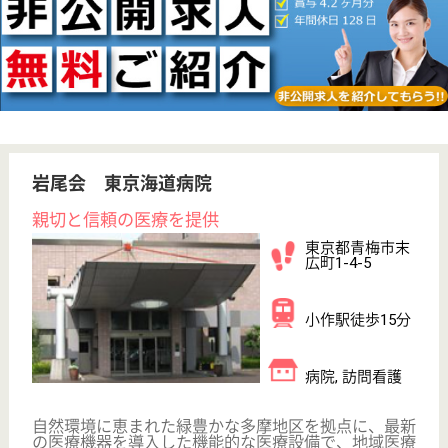
WEB問合せ
詳細を見る
長生会 成木長生病院
緑に包まれた精神科病院
東京都青梅市成
木4-576
河辺駅送迎バス
15分
病院
休日多め、残業なし、大自然の中で働く
介護職員 正社員
給与
月給：262,000円〜298,000円
職種
その他
給料多め
休み多め
無資格可
未経験OK
車通勤OK
育休・産休