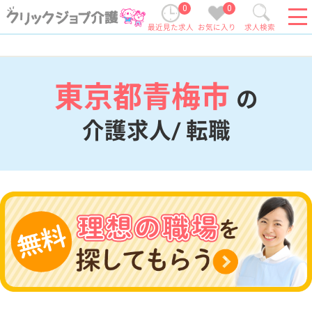
0
0
最近見た求人
お気に入り
求人検索
東京都青梅市
の
介護求人/ 転職
現在の検索条件
東京都/青梅市
変更
エリア・駅
変更
こだわり条件