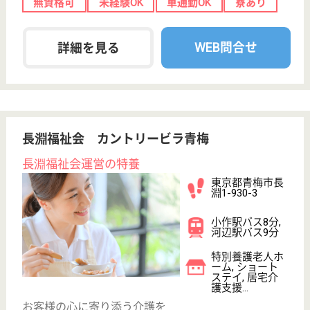
給与
月給：222,280円〜342,760円
職種
看護職
休み多め
WEB問合せ
詳細を見る
看護助手 正社員
給与
月給：232,000円〜278,600円
職種
その他
無資格可
未経験OK
車通勤OK
育休・産休
WEB問合せ
詳細を見る
慶成会 青梅慶友病院
地域に根ざした療養型病院
東京都青梅市大
門1-681
飯能駅送迎バス
1分