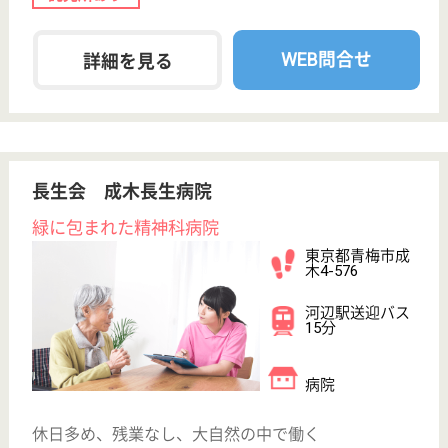
東京都のアスケア訪問入浴青梅は、訪問入浴を運営し
ています。 ぜひ各求人をご覧ください。
介護職 正社員(日勤のみ)
給与
月給：250,000円
職種
介護職
給料多め
無資格可
未経験OK
育休・産休
寮あり
駅徒歩10分以内
WEB問合せ
詳細を見る
積善会 長渕園
残業が少なく年収も高めの施設です♪ TOKYO働
きやすい福祉の職場宣言に該当しており、職員に
とって働きやすい職場です。
東京都青梅市長
淵5-1421-14
青梅駅車10分
特別養護老人ホ
ーム, ショート
ステイ