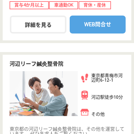
WEB問合せ
詳細を見る
聖明福祉協会 聖明園寿荘
視覚障害者専門の老人ホーム
東京都青梅市根
ヶ布2-724
東青梅駅バス15
分
特別養護老人ホ
ーム, ショート
ステイ, 障害者
施設
容態に合わせた支援と適切な介護サービスを通じて、
高齢による身体機能の低下や重度の認知症などでご自
宅の生活や介護が困難な方の、豊かな生活をお手伝い
します
看護職 正社員(日勤のみ)
給与
月給：225,250円〜232,750円
職種
看護職
未経験OK
賞与4か月以上
車通勤OK
住宅手当あり
育休・産休
寮あり
WEB問合せ
詳細を見る