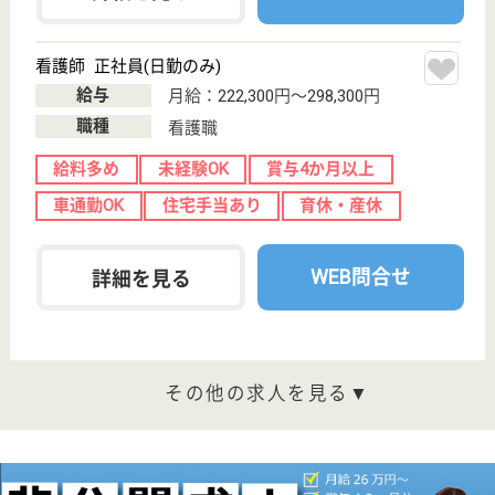
東京都青梅市末
広町1-4-5
小作駅徒歩15分
病院, 訪問看護
自然環境に恵まれた緑豊かな多摩地区を拠点に、最新
の医療機器を導入した機能的な医療設備で、地域医療
および保健、福祉の充実に努めています
看護師 正社員
給与
月給：212,000円〜320,000円
職種
看護職
賞与4か月以上
車通勤OK
育休・産休
託児所あり
WEB問合せ
詳細を見る
准看護師 正社員
給与
月給：206,000円〜270,000円
職種
看護職
賞与4か月以上
車通勤OK
育休・産休
託児所あり