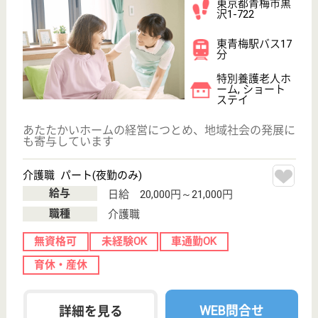
介護の転職支援サービスお申込み
30
簡単
登録
秒
保有資格を選択してくださ
誕生年を入
い
誕生年
必須
保有資格
必須
初任者研修
実務者研修
(ヘルパー2級)
(ヘルパー1級)
介護福祉士
社会福祉士
戻る
ケアマネジャー
PT
次のステッ
OT
その他・なし
次のステップへ