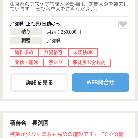
看護職 正社員(日勤のみ)
給与
月給：257,500円〜312,900円
職種
看護職
車通勤OK
住宅手当あり
育休・産休
WEB問合せ
詳細を見る
青芳会 今井苑
地域密着型の老人施設
東京都青梅市今
井2-1111-1
小作駅車16分
特別養護老人ホ
ーム, ショート
ステイ, 居宅介
護支援...
お茶畑と閑静な住宅街に位置
介護職 正社員
給与
月給：220,000円〜245,000円
職種
介護職