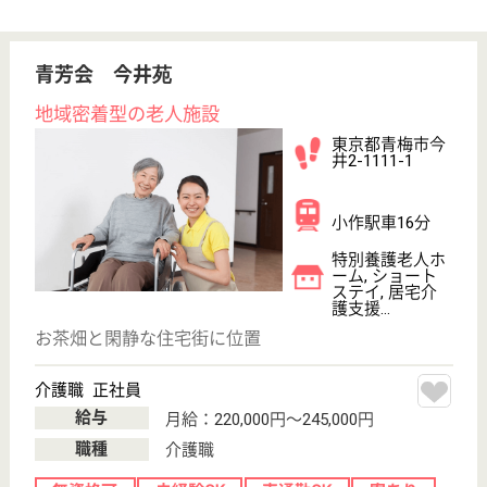
給与
月給：214,484円
職種
介護職
未経験OK
車通勤OK
住宅手当あり
WEB問合せ
詳細を見る
純正会 青梅東部病院
療養室やデイルーム、浴室からは青梅市内や遠く
は奥多摩の山々を眺めることができ、緑に囲まれ
ながら心休まる療養生活をお送り頂けます。
東京都青梅市黒
沢1-619-9
東青梅駅送迎バ
ス5分
病院
認知症を専門にした病院です、患者さん、お一人おひ
とりの尊厳を第一に考え、患者さん本人が本来持って
いる回復力を十分に引き出すことを大切にしておりま
す
看護職 正社員