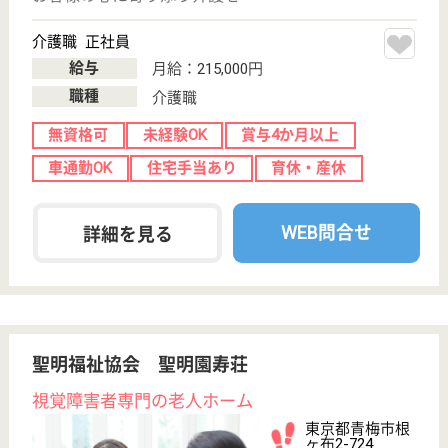
病院
潤いのある生活の場で、看護・介護・医療が一体的に
提供しております
看護師 正社員
給与
月給：347,000円〜442,000円
職種
その他
給料多め
未経験OK
車通勤OK
育休・産休
託児所あり
WEB問合せ
詳細を見る
博仁会 和楽ホーム
個別的な援助を行ってまいります
東京都青梅市富
岡1-318
東青梅駅バス15
分
特別養護老人ホ