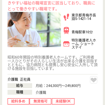
無資格可
未経験OK
車通勤OK
寮あり
WEB問合せ
詳細を見る
長淵福祉会 カントリービラ青梅
長淵福祉会運営の特養
東京都青梅市長
淵1-930-3
小作駅バス8分,
河辺駅バス9分
特別養護老人ホ
ーム, ショート
ステイ, 居宅介
護支援...
お客様の心に寄り添う介護を
介護職 正社員
給与
月給：215,000円
職種
介護職
無資格可
未経験OK
賞与4か月以上
車通勤OK
住宅手当あり
育休・産休