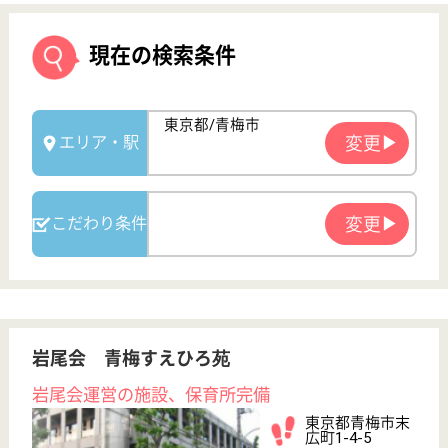
岩尾会 青梅すえひろ苑
岩尾会運営の施設、保育所完備
東京都青梅市末
広町1-4-5
小作駅徒歩15分
介護老人保健施
設, デイケア, シ
ョートステイ,
居...
自立した家庭生活が送れるよう、早期回復に向けての
りハビリ、看護、介護を行い、お世話されているご家
族の介護負担を軽減し、安心してご利用いただける施
設です
介護職 正社員
給与
月給：245,888円〜303,888円
職種
介護職
無資格可
未経験OK
賞与4か月以上
車通勤OK
住宅手当あり
育休・産休
WEB問合せ
詳細を見る