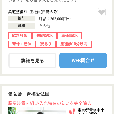
介護職 正社員
給与
月給：242,000円
職種
介護職
無資格可
未経験OK
車通勤OK
住宅手当あり
WEB問合せ
詳細を見る
聖明福祉協会 聖明園富士見荘
緑豊かな環境の中にある施設
東京都青梅市黒
沢1-722
東青梅駅バス17
分
特別養護老人ホ
ーム, ショート
ステイ
あたたかいホームの経営につとめ、地域社会の発展に
も寄与しています