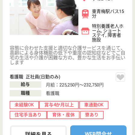
ーム, デイサー
ビス, ショート
ステイ...
体上または精神上の障害があるため常時の介護を必要
とし、かつご自宅でその介護を受けることが困難な方
にご利用いただく施設
介護職（ユニット型） 正社員
給与
月給：220,000円
職種
介護職
無資格可
未経験OK
車通勤OK
ブランクOK
育休・産休
WEB問合せ
詳細を見る
介護職（従来型） 正社員
給与
月給：245,000円〜275,000円
職種
介護職
無資格可
未経験OK
車通勤OK
ブランクOK
育休・産休
WEB問合せ
詳細を見る