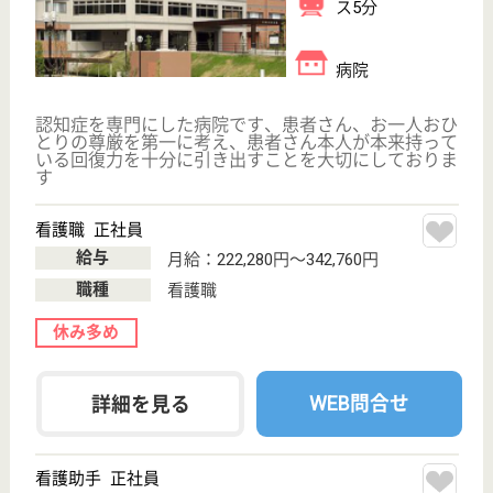
サイトマップ
利用規約
プライバシーポリシー
運営会社
採用ご担当者様へ
お知らせ
看護師の求人・転職なら
『クリックジョブ看護』
介護職求人支援サービス『クリックジョブ介護』運営会社:
ライフワンズ株式会社 ( 厚生労働大臣許可 )13- ユ -303765