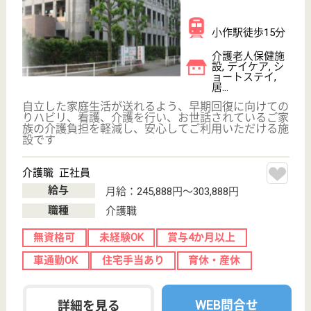
看護師 正社員(日勤のみ)
給与
月給：222,300円〜298,300円
職種
看護職
給料多め
未経験OK
賞与4か月以上
車通勤OK
住宅手当あり
育休・産休
WEB問合せ
詳細を見る
その他の求人を見る
岩尾会 東京海道病院
親切と信頼の医療を提供