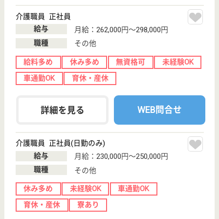
昭和60年開設の特別養護老人ホームです。ご利用者
一人ひとりがその人らしい生活が出来る介護を目指す
とともに、協力病院とも提携し安心安全に入所して頂
ける施設を目指しています。
介護職 正社員
給与
月給：244,300円〜249,800円
職種
介護職
給料多め
無資格可
未経験OK
賞与4か月以上
車通勤OK
育休・産休
WEB問合せ
詳細を見る
河辺リーフ鍼灸整骨院
東京都青梅市河
辺町6-12-1
河辺駅徒歩10分
その他
東京都の河辺リーフ鍼灸整骨院は、その他を運営して
います。 ぜひ各求人をご覧ください。