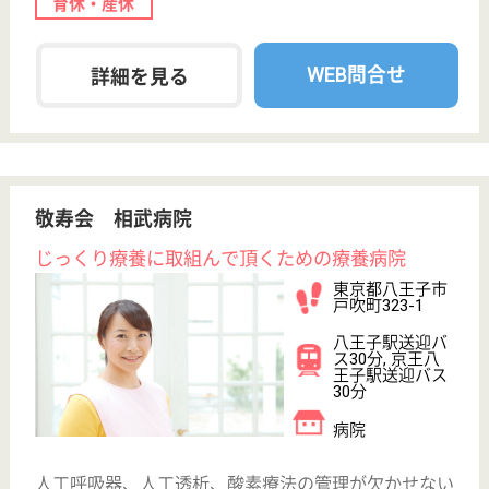
車通勤OK
育休・産休
寮あり
WEB問合せ
詳細を見る
純正会 八王子北部病院
療養型病棟と認知症病棟
東京都八王子市
川口町1540-19
八王子駅バス30
分, 京王八王子
駅バス30分
病院
緑に囲まれてゆったりとした環境の中で私達は患者様
の「心」を大切にしたケアの実践を心掛け、療養生活
を快適にお過ごしいただけるよう広く明るい病室で行
き届いた医療
精神保健福祉士 正社員(日勤のみ)
給与
月給：250,000円〜300,000円
職種
その他
給料多め
休み多め
未経験OK
土日休み
車通勤OK
ブランクOK