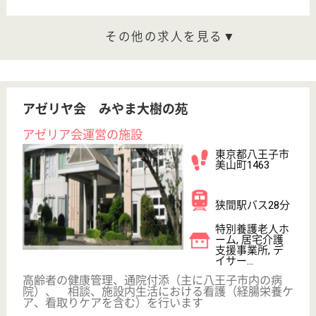
愛信芳主会 丘の上デイサービスセンター
東京都八王子市
片倉町1151-2
京王片倉駅徒歩
1分
デイサービス
東京都の愛信芳主会 丘の上デイサービスセンター
は、デイサービスを運営しています。 ぜひ各求人を
ご覧ください。
介護支援専門員 正社員(日勤のみ)
給与
月給：244,558円〜262,982円
職種
ケアマネジャー
未経験OK
車通勤OK
駅徒歩10分以内
WEB問合せ
詳細を見る
清明会 清明園