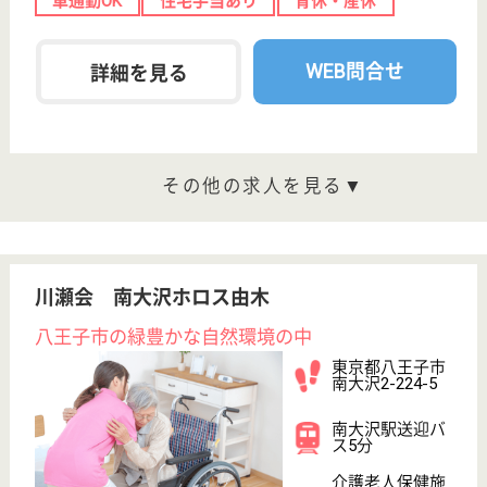
患者さまにも安心して長期療養を送って頂ける体制を
完備しております
看護補助 正社員(日勤のみ)
給与
月給：212,140円〜226,050円
職種
その他
無資格可
未経験OK
賞与4か月以上
車通勤OK
育休・産休
WEB問合せ
詳細を見る
管理職 正社員(日勤のみ)
給与
月給：198,850円〜256,080円
職種
管理職（管理者・施設長）
無資格可
未経験OK
賞与4か月以上
車通勤OK
育休・産休
WEB問合せ
詳細を見る
ゆずの木 多摩シルバーハウス