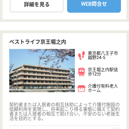
ョートステイ,
居...
医療面では同一敷地内の病院、およびクリニックで
24時間対応していますので、安心して療養に専念し
て頂くことができます
言語聴覚士 正社員(日勤のみ)
給与
月給：220,000円〜234,400円
職種
その他
未経験OK
賞与4か月以上
車通勤OK
育休・産休
託児所あり
WEB問合せ
詳細を見る
主任介護支援専門員 正社員(日勤のみ)
給与
月給：230,888円〜252,888円
職種
ケアマネジャー
賞与4か月以上
車通勤OK
住宅手当あり
育休・産休
託児所あり
WEB問合せ
詳細を見る