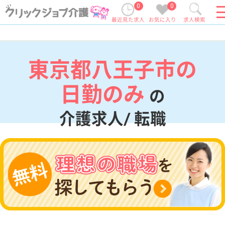
0
0
最近見た求人
お気に入り
求人検索
東京都八王子市の
日勤のみ
の
介護求人/ 転職
現在の検索条件
東京都/八王子市
変更
エリア・駅
日勤のみ
変更
こだわり条件