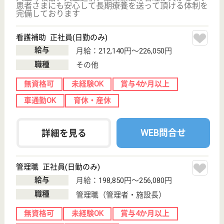
WEB問合せ
詳細を見る
カーロガーデン大塚
八王子の閑静な環境に立地
東京都八王子市
大塚230-5
中央大学・明星
大学駅徒歩13分
介護付有料老人
ホーム
東京都のカーロガーデン大塚は、介護付有料老人ホー
ムを運営しています。 ぜひ各求人をご覧ください。
ケアマネジャー 正社員(日勤のみ)
給与
月給：260,000円〜317,000円
職種
ケアマネジャー
給料多め
未経験OK
車通勤OK
育休・産休