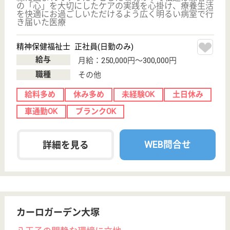
給与
時給：1,600円
職種
看護職
駅徒歩10分以内
WEB問合せ
詳細を見る
愛有会 さんあい介護医療院
森の中のホテルがコンセプトの介護療養型
東京都八王子市
宮下町377
八王子駅送迎バ
ス30分, 拝島駅
送迎バス20分
デイケア, 介護
医療院, クリニ
ック
全国でも未だ数少ない「慢性期医療認定病院」認定
医療ソーシャルワーカー 正社員(日勤のみ)
給与
月給：225,000円
職種
その他
未経験OK
車通勤OK
住宅手当あり