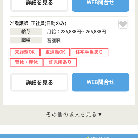
東京都八王子市
暁町1-47-1
京王八王子駅徒
歩14分, 八王子
駅徒歩14分
介護付有料老人
ホーム, 居宅介
護支援事業所,
訪問介護
八王子市内・日野市内など近郊に所在する多数の医療
機関と提携し、生活される入居者にとって安心した毎
日を過ごせる環境を提供しています。入浴専門スタッ
フや訪問ヘルパー等、働く場面によって細かな業種分
けを行っているので、働く側としても自分の業務に打
ち込む事が可能です。
看護職 正社員(日勤のみ)
給与
月給：291,000円〜301,000円
職種
看護職
給料多め
未経験OK
車通勤OK
住宅手当あり
育休・産休
WEB問合せ
詳細を見る
サービス提供責任者 正社員(日勤のみ)
給与
月給：220,888円〜245,888円
職種
サービス提供責任者