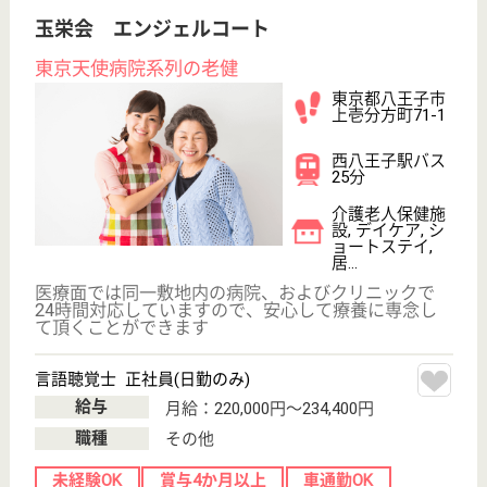
青雲会 北野台病院
患者様本位の身近で安心、安全な医療の提供
東京都八王子市
打越町1068
北野駅徒歩13分
病院
S40設立、当初は精神科と呼吸器疾患を合併した患者
様中心の病院、H6以降は循環器・消化器を中心とし
た内科診療の拡充に努める
精神保健福祉士 正社員(日勤のみ)
給与
月給：211,880円〜261,880円
職種
その他
休み多め
未経験OK
賞与4か月以上
車通勤OK
住宅手当あり
育休・産休
WEB問合せ
詳細を見る