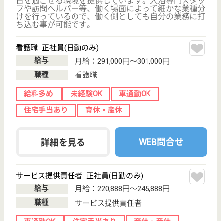
WEB問合せ
詳細を見る
介護支援専門員 正社員(日勤のみ)
給与
月給：210,000円〜265,000円
職種
ケアマネジャー
休み多め
未経験OK
車通勤OK
育休・産休
WEB問合せ
詳細を見る
敬寿会 相武病院
じっくり療養に取組んで頂くための療養病院
東京都八王子市
戸吹町323-1
八王子駅送迎バ
ス30分, 京王八
王子駅送迎バス
30分
病院
人工呼吸器、人工透析、酸素療法の管理が欠かせない