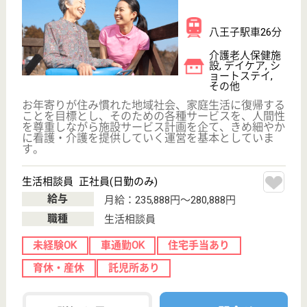
WEB問合せ
詳細を見る
准看護師 正社員(日勤のみ)
給与
月給：236,888円〜266,888円
職種
看護職
未経験OK
車通勤OK
住宅手当あり
育休・産休
託児所あり
WEB問合せ
詳細を見る
その他の求人を見る
シルバービレッジ八王子