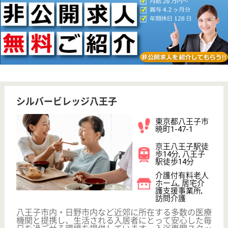
車通勤OK
住宅手当あり
育休・産休
WEB問合せ
詳細を見る
その他の求人を見る
川瀬会 南大沢ホロス由木
八王子市の緑豊かな自然環境の中
東京都八王子市
南大沢2-224-5
南大沢駅送迎バ
ス5分
介護老人保健施
設, ショートス
テイ, 居宅介護
支援事...
身ともに温かく癒してさしあげたいという考えのも
と、施設名も「癒し」の意味のあるホロスとなりまし
た
看護職 正社員(日勤のみ)
給与
月給：255,000円〜295,000円
職種
看護職