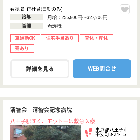
緑豊かな高尾山麓にある特養
東京都八王子市
裏高尾町957
高尾駅車10分
特別養護老人ホ
ーム, ショート
ステイ
昭和49年10月に設立、現在定員250名の特別養護老人
ホームです
ケアマネジャー 正社員(日勤のみ)
給与
月給：235,700円〜272,700円
職種
ケアマネジャー
未経験OK
賞与4か月以上
車通勤OK
住宅手当あり
育休・産休
WEB問合せ
詳細を見る
イリーゼ八王子
東京都八王子市
大和田4-10-11