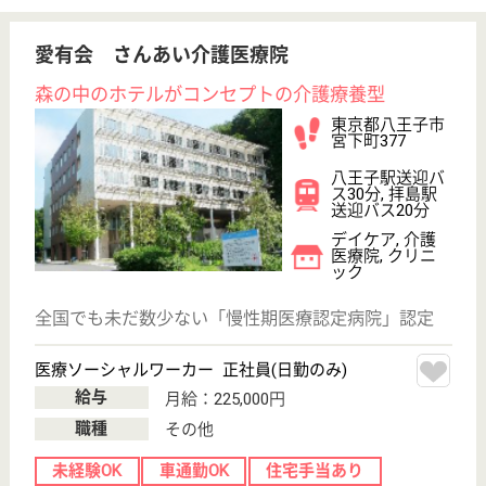
WEB問合せ
詳細を見る
八王子保健生活協同組合 城山病院
皆様の幸せのための病院
東京都八王子市
元八王子町3-
2872-1
高尾駅送迎バス
7分
病院, デイケア,
訪問介護
総ての病棟に介護支援専門員の看護師が在籍、「安全
で良質な看護」の提供に務めます、そして地域や病院
の期待に応えます
医療ソーシャルワーカー 正社員(日勤のみ)
給与
月給：218,100円〜306,295円
職種
生活相談員
給料多め
未経験OK
車通勤OK
育休・産休