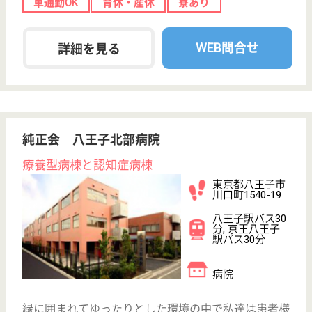
看護職 正社員(日勤のみ)
給与
月給：236,800円〜327,800円
職種
看護職
車通勤OK
住宅手当あり
育休・産休
寮あり
WEB問合せ
詳細を見る
清智会 清智会記念病院
八王子駅すぐ、モットーは救急医療
東京都八王子市
子安町3-24-15
八王子駅徒歩6
分
病院
救急医療・リハビリに力を入れており、日夜八王子市
の皆様に貢献できるよう努力を続けております
看護職 パート(日勤のみ)