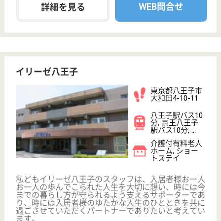
採用ご担当者様へ
お知らせ
看護師の求人・転職なら
『クリックジョブ看護』
介護職求人支援サービス『クリックジョブ介護』運営会社:
ライフワンズ株式会社 ( 厚生労働大臣許可 )13- ユ -303765
Copyright©LifeOnes Ltd. All Rights Reserved
?>