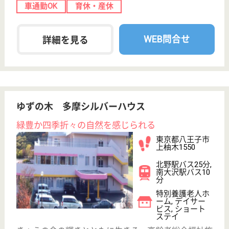
WEB問合せ
詳細を見る
ベストライフ京王堀之内
東京都八王子市
越野24-5
京王堀之内駅徒
歩12分
介護付有料老人
ホーム
契約者または入居者の相互扶助によって介護付施設の
低額利用を実現し、将来起こり得る事態に備えて契約
者または入居者の相互で助け合い、不安のない老後生
活を目的とする。
ケアマネジャー パート(日勤のみ)
給与
時給：1,500円
職種
ケアマネジャー
給料多め
育休・産休
WEB問合せ
詳細を見る