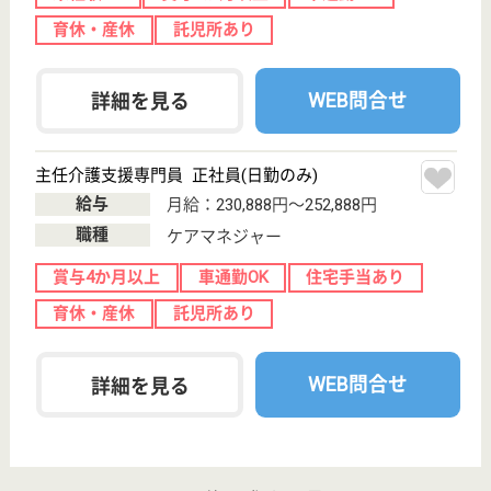
光生会 平川病院
患者さまの権利と尊重を第一
東京都八王子市
美山町1076
高尾駅車16分
病院
40年の歴史、新しい精神看護に取り組み様々なニー
ズに対応
精神保健福祉士 正社員(日勤のみ)
給与
月給：241,000円
職種
その他
車通勤OK
住宅手当あり
育休・産休
託児所あり
WEB問合せ
詳細を見る