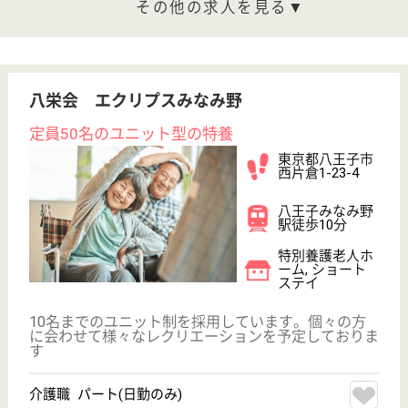
もっとみる（21-40 件 /46 件）
現在の検索条件
東京都/八王子市
変更
エリア・駅
日勤のみ
変更
こだわり条件
;
事業所情報の一部は、厚生労働省の介護事業所・生活関連情報
検索「介護サービス情報公表システム 」から転載しておりま
す。