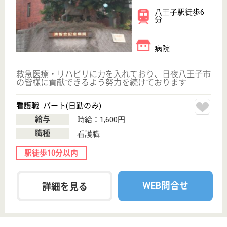
八王子駅バス10
分, 京王八王子
駅バス10分, ...
介護付有料老人
ホーム, ショー
トステイ
私どもイリーゼ八王子のスタッフは、入居者様お一人
お一人の歩んでこられた人生を大切に想い、時には今
までの暮らし方が守られるよう支えるサポーターであ
り、時には入居者様のゆたかな人生のひとときを共に
過ごさせていただくパートナーでありたいと考えてい
ます。
管理職候補 正社員(日勤のみ)
給与
年収：4,000,000円〜5,500,000円
職種
管理職（管理者・施設長）
給料多め
無資格可
車通勤OK
住宅手当あり
駅徒歩10分以内
WEB問合せ
詳細を見る
ケアマネジャー 正社員(日勤のみ)
給与
月給：235,096円〜285,000円
職種
ケアマネジャー
車通勤OK
住宅手当あり
育休・産休
駅徒歩10分以内