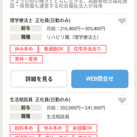
ケアマネジャー 正社員(日勤のみ)
給与
月給：256,000円〜290,000円
職種
ケアマネジャー
未経験OK
育休・産休
WEB問合せ
詳細を見る
その他の求人を見る
アゼリヤ会 みやま大樹の苑
アゼリア会運営の施設
東京都八王子市
美山町1463
狭間駅バス28分
特別養護老人ホ
ーム, 居宅介護
支援事業所, デ
イサー...
高齢者の健康管理、通院付添（主に八王子市内の病
院）、 相談、施設内生活における看護（経腸栄養ケ
ア、看取りケアを含む）を行います