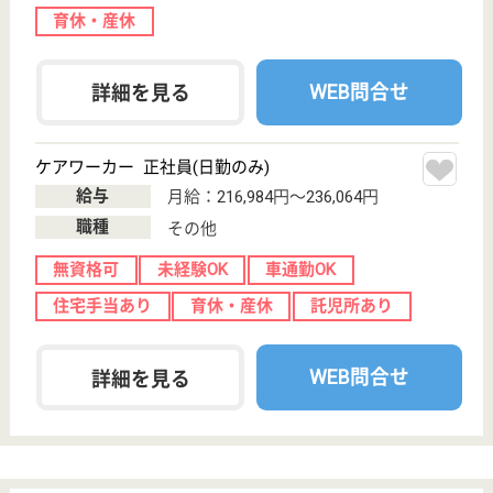
WEB問合せ
詳細を見る
親和会 野猿峠脳神経外科病院
こだわりの医療の発展を目指して
東京都八王子市
下柚木1974-1
北野駅バス10分,
南大沢駅バス20
分, 平山城...
病院
当病院は開設以来「可能な限りの根治性を求めて」を
医療理念として活動、この間に先端技術を駆使した高
度医療、限りなく迅速かつ統制のとれた救急医療を積
み重ねてきてます
医療ソーシャルワーカー 正社員(日勤のみ)
給与
月給：208,000円
職種
その他
車通勤OK
育休・産休
WEB問合せ
詳細を見る