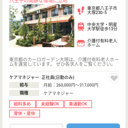
育休・産休
WEB問合せ
詳細を見る
ケアワーカー 正社員(日勤のみ)
給与
月給：216,984円〜236,064円
職種
その他
無資格可
未経験OK
車通勤OK
住宅手当あり
育休・産休
託児所あり
WEB問合せ
詳細を見る
玉栄会 エンジェルコート
東京天使病院系列の老健
東京都八王子市
上壱分方町71-1
西八王子駅バス
25分
介護老人保健施
設, デイケア, シ