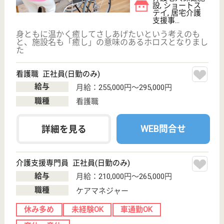
緑豊か四季折々の自然を感じられる
東京都八王子市
上柚木1550
北野駅バス25分,
南大沢駅バス10
分
特別養護老人ホ
ーム, デイサー
ビス, ショート
ステイ
きょうの命の輝きとともに生きる、高齢者総合福祉施
設・保育園も運営する社会福祉法人が母体
理学療法士 正社員(日勤のみ)
給与
月給：216,400円〜305,400円
職種
リハビリ職（理学療法士）
休み多め
車通勤OK
住宅手当あり
育休・産休
WEB問合せ
詳細を見る
生活相談員 正社員(日勤のみ)
給与
月給：202,000円〜241,500円
職種
生活相談員
給料多め
休み多め
未経験OK