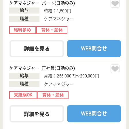
その他の求人を見る
八栄会 エクリプスみなみ野
定員50名のユニット型の特養
東京都八王子市
西片倉1-23-4
八王子みなみ野
駅徒歩10分
特別養護老人ホ
ーム, ショート
ステイ
10名までのユニット制を採用しています。個々の方
に会わせて様々なレクリエーションを予定しておりま
す
介護職 パート(日勤のみ)
給与
時給：1,416円〜1,500円
職種
介護職
給料多め
車通勤OK
駅徒歩10分以内
WEB問合せ
詳細を見る