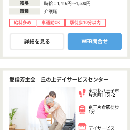
介護の転職支援サービスお申込み
30
簡単
登録
秒
保有資格を選択してくださ
誕生年を入
い
誕生年
必須
保有資格
必須
初任者研修
実務者研修
(ヘルパー2級)
(ヘルパー1級)
介護福祉士
社会福祉士
戻る
ケアマネジャー
PT
次のステッ
OT
その他・なし
次のステップへ