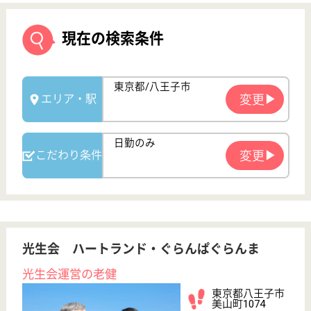
光生会 ハートランド・ぐらんぱぐらんま
光生会運営の老健
東京都八王子市
美山町1074
八王子駅車26分
介護老人保健施
設, デイケア, シ
ョートステイ,
その他
お年寄りが住み慣れた地域社会、家庭生活に復帰する
ことを目標とし、そのための各種サービスを、人間性
を尊重しながら施設サービス計画を企て、きめ細やか
に看護・介護を提供していく運営を基本としていま
す。
生活相談員 正社員(日勤のみ)
給与
月給：235,888円〜280,888円
職種
生活相談員
未経験OK
車通勤OK
住宅手当あり
育休・産休
託児所あり