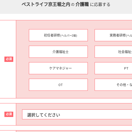
ベストライフ京王堀之内
介護職
に応募する
の
初任者研修
実務者研修
(ヘルパー2級)
(ヘ
介護福祉士
社会福祉
必須
ケアマネジャー
PT
OT
その他・
必須