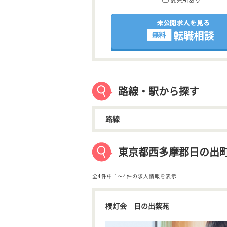
託児所あり
路線・駅から探す
路線
東京都西多摩郡日の出
全4件中
1〜4件の求人情報を表示
櫻灯会 日の出紫苑