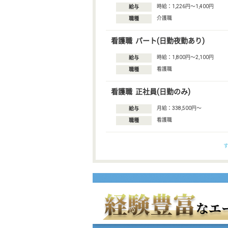
時給：1,226円〜1,400円
給与
介護職
職種
看護職 パート(日勤夜勤あり)
時給：1,800円〜2,100円
給与
看護職
職種
看護職 正社員(日勤のみ)
月給：338,500円〜
給与
看護職
職種