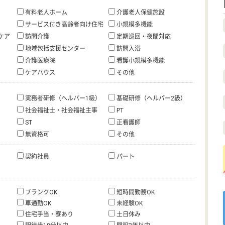
有料老人ホーム
介護老人保健施設
サービス付き高齢者向け住宅
小規模多機能
ケア
訪問介護
定期巡回・夜間対応
地域包括支援センター
訪問入浴
介護医療院
看護小規模多機能
ケアハウス
その他
実務者研修（ヘルパー1級）
基礎研修（ヘルパー2級）
社会福祉士・社会福祉主事
PT
ST
正看護師
無資格可
その他
契約社員
パート
ブランクOK
短時間勤務OK
車通勤OK
未経験OK
住宅手当・寮あり
土日休み