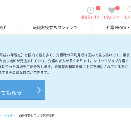
0
0
最近見た求人
お気に入り
求人
紹介
転職お役立ちコンテンツ
介護 NEWS
（平成27年現在）と国内で最も多く、介護職の平均月収は国内で最も高いです。東京
、今後も増加が見込まれており、介護の求人が多くあります。クリックジョブ介護で
まに合った職場をご紹介致します。介就職の転職を機に上京を検討されている方に
介する等柔軟な対応ができます。
してもらう
東京都
西多摩郡日の出町検索結果