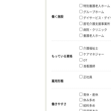
特別養護老人ホーム
グループホーム
働く施設
デイサービス・デイ
居宅介護支援事業所
病院・クリニック
養護老人ホーム
介護福祉士
ケアマネジャー
もっている資格
OT
准看護師
正社員
雇用形態
育休・産休
休み多め
働きやすさ
給料多め