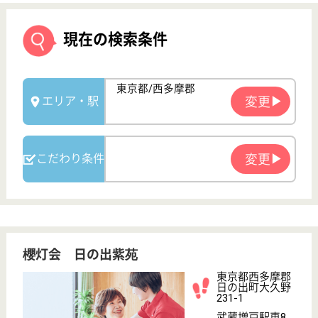
櫻灯会 日の出紫苑
東京都西多摩郡
日の出町大久野
231-1
武蔵増戸駅車8
分, 武蔵五日市
駅バス14分
特別養護老人ホ
ーム, ショート
ステイ, 居宅介
護支援...
1.利用者の尊厳、基本的人権擁護の視座でのサービ
ス・質の一層の向上 2.業務の見直しによる効率化の追
求 3.人材育成
介護員 パート(日勤のみ)
給与
時給：1,226円〜1,400円
職種
介護職
給料多め
未経験OK
車通勤OK
ブランクOK
育休・産休
WEB問合せ
詳細を見る