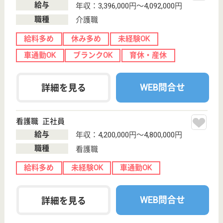
介護職 正社員
給与
月給：300,000円〜320,000円
職種
介護職
給料多め
未経験OK
車通勤OK
育休・産休
開設3年以内
WEB問合せ
詳細を見る
その他の求人を見る
梅の樹会 フラワープラム
お部屋はちょっと広めの4人部屋が中心
東京都西多摩郡
瑞穂町長岡長谷
部83-1
羽村駅バス28分,
箱根ヶ崎駅バス
22分
特別養護老人ホ
ーム, デイサー
ビス, ショート
ステイ...
緑の多い瑞穂町の岩蔵街道（通称：シクラメン街道）