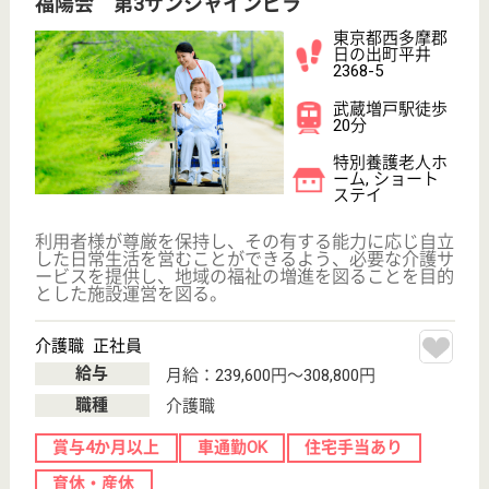
サイトマップ
利用規約
プライバシーポリシー
運営会社
採用ご担当者様へ
お知らせ
看護師の求人・転職なら
『クリックジョブ看護』
介護職求人支援サービス『クリックジョブ介護』運営会社:
ライフワンズ株式会社 ( 厚生労働大臣許可 )13- ユ -303765
Copyright©LifeOnes Ltd. All Rights Reserved
?>