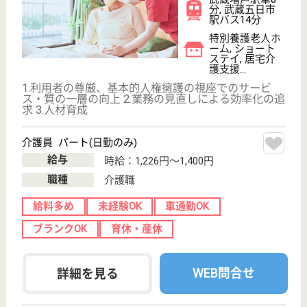
看護職 パート(日勤夜勤あり)
給与
時給：1,800円〜2,100円
職種
看護職
給料多め
未経験OK
車通勤OK
育休・産休
WEB問合せ
詳細を見る
その他の求人を見る
幹人会 菜の花
地域に根ざした施設
東京都西多摩郡
瑞穂町殿ヶ谷