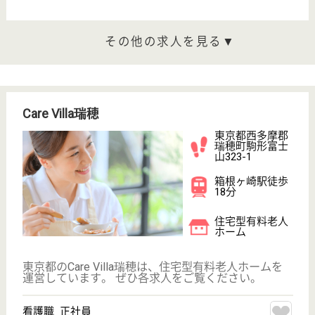
沿いに位置
介護支援専門員 正社員(日勤のみ)
給与
月給：228,888円〜233,888円
職種
ケアマネジャー
未経験OK
車通勤OK
育休・産休
WEB問合せ
詳細を見る
機能訓練指導員 正社員(日勤のみ)
給与
月給：242,888円
職種
その他
車通勤OK
育休・産休
WEB問合せ
詳細を見る
その他の求人を見る
同愛会 日の出福祉園