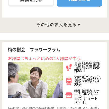
檜原村3791-4
武蔵五日市駅バ
ス35分
特別養護老人ホ
ーム, ショート
ステイ, 居宅介
護支援...
秋川渓谷の清流や四季折々の山々の姿に接し、清らか
な大気と豊かな自然の表情に恵まれた環境にあります
看護師 正社員(日勤のみ)
給与
月給：297,000円〜352,000円
職種
看護職
車通勤OK
育休・産休
WEB問合せ
詳細を見る
互生会 ファミリート日の出
100床の老健
東京都西多摩郡
日の出町平井
351-1
秋川駅徒歩14分