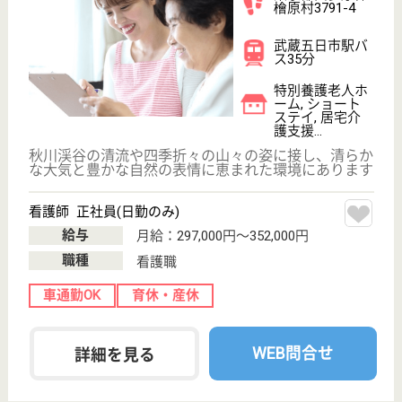
保有資格を選択してくださ
誕生年を入
い
誕生年
必須
保有資格
必須
初任者研修
実務者研修
(ヘルパー2級)
(ヘルパー1級)
介護福祉士
社会福祉士
戻る
ケアマネジャー
PT
次のステッ
OT
その他・なし
次のステップへ
東京都西多摩郡で人気の求人特集