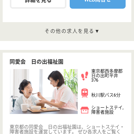
福陽会 第3サンシャインビラ
東京都西多摩郡
日の出町平井
2368-5
武蔵増戸駅徒歩
20分
特別養護老人ホ
ーム, ショート
ステイ
利用者様が尊厳を保持し、その有する能力に応じ自立
した日常生活を営むことができるよう、必要な介護サ
ービスを提供し、地域の福祉の増進を図ることを目的
とした施設運営を図る。
介護職 正社員
給与
月給：239,600円〜308,800円
職種
介護職
賞与4か月以上
車通勤OK
住宅手当あり
育休・産休
WEB問合せ
詳細を見る
現在の検索条件