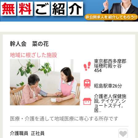
その他の求人を見る
Care Villa瑞穂
東京都西多摩郡
瑞穂町駒形富士
山323-1
箱根ヶ崎駅徒歩
18分
住宅型有料老人
ホーム
東京都のCare Villa瑞穂は、住宅型有料老人ホームを
運営しています。 ぜひ各求人をご覧ください。
看護職 正社員
給与
月給：310,000円〜350,000円
職種
看護職
給料多め
未経験OK
車通勤OK
育休・産休
開設3年以内
WEB問合せ
詳細を見る