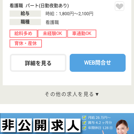
454
昭島駅車26分
介護老人保健施
設, デイケア, シ
ョートステイ,
居...
医療・介護を通して地域医療に専心する所存です
介護職員 正社員
給与
年収：3,396,000円〜4,092,000円
職種
介護職
給料多め
休み多め
未経験OK
車通勤OK
ブランクOK
育休・産休
WEB問合せ
詳細を見る
看護職 正社員
給与
年収：4,200,000円〜4,800,000円
職種
看護職
給料多め
未経験OK
車通勤OK
WEB問合せ
詳細を見る