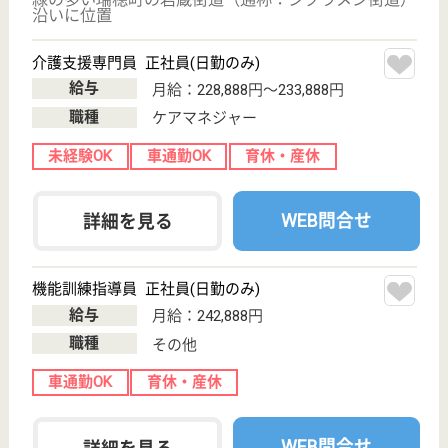
介護老人保健施
設, デイケア, シ
ョートステイ
私たちはご利用者とご家族の笑顔ある生活を応援しま
す。
介護職 正社員
給与
月給：228,984円〜308,984円
職種
介護職
車通勤OK
WEB問合せ
詳細を見る
看護職 正社員
給与
月給：250,000円〜260,000円
職種
看護職
未経験OK
車通勤OK
WEB問合せ
詳細を見る