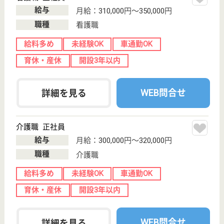
東京都西多摩郡
日の出町平井
376
秋川駅バス6分
ショートステイ,
障害者施設
東京都の同愛会 日の出福祉園は、ショートステイ・
障害者施設を運営しています。 ぜひ各求人をご覧く
ださい。
生活支援員 正社員
給与
月給：272,000円〜346,000円
職種
その他
給料多め
無資格可
賞与4か月以上
車通勤OK
育休・産休
寮あり
WEB問合せ
詳細を見る
仁愛会 桧原サナホーム
緑豊かな特養
東京都西多摩郡