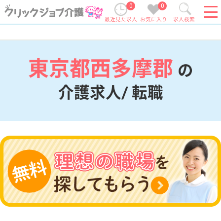
0
0
最近見た求人
お気に入り
求人検索
東京都西多摩郡
の
介護求人/ 転職
現在の検索条件
東京都/西多摩郡
変更
エリア・駅
変更
こだわり条件