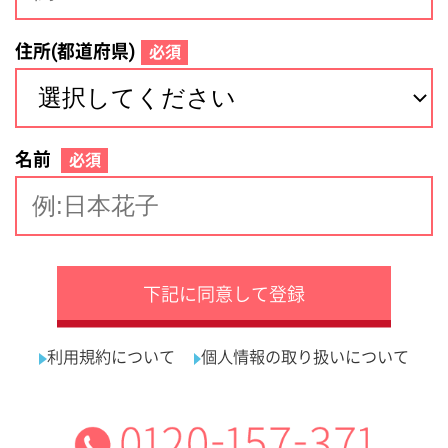
サイトマップ
利用規約
プライバシーポリシー
運営会社
看護師の求人・転職なら
採用ご担当者様へ
『クリックジョブ看護』
介護職求人支援サービス『クリックジョブ介護』運営会社:
ライフワンズ株式会社 ( 厚生労働大臣許可 )13- ユ -303765
Copyright©LifeOnes Ltd. All Rights Reserved