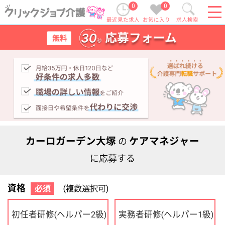
0
0
最近見た求人
お気に入り
求人検索
カーロガーデン大塚
ケアマネジャー
の
に応募する
資格
必須
(複数選択可)
初任者研修
実務者研修
(ヘルパー2級)
(ヘルパー1級)
介護福祉士
社会福祉士
ケアマネジャー
PT
OT
その他・なし