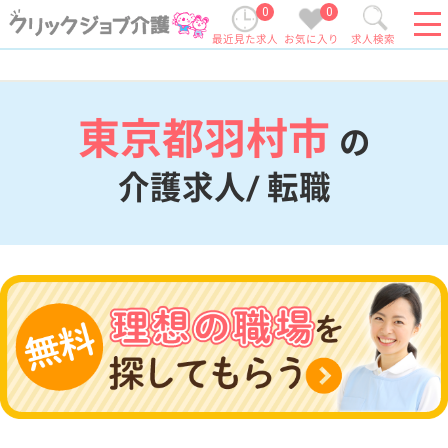
0
0
最近見た求人
お気に入り
求人検索
東京都羽村市
の
介護求人/ 転職
現在の検索条件
東京都/羽村市
変更
エリア・駅
変更
こだわり条件