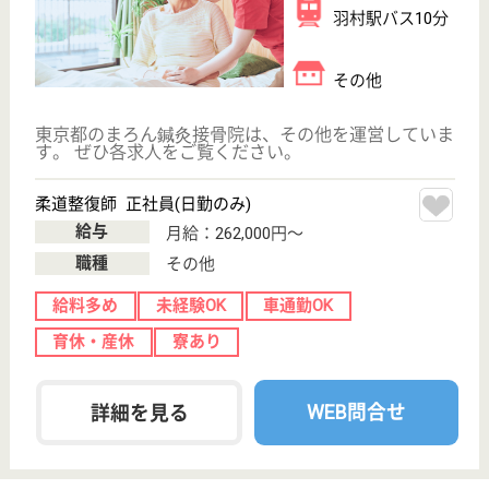
医療相談員 正社員(日勤のみ)
給与
月給：207,580円〜240,000円
職種
その他
給料多め
休み多め
未経験OK
車通勤OK
住宅手当あり
育休・産休
WEB問合せ
詳細を見る
真愛会 あかしあの里
真愛会運営の老健
東京都羽村市玉
川2-6-6
羽村駅徒歩15分
介護老人保健施
設, デイケア, シ
ョートステイ,
居...
ご高齢者おひとりおひとりのプライバシー､価値観､生
活スタイルを尊重し､ご自身のことはご自身で決め､ご
自分で出来るように､自立のお手伝いをさせていただ
きます