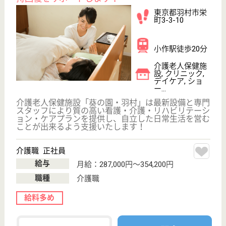
WEB問合せ
詳細を見る
介護福祉士 正社員(日勤のみ)
給与
月給：216,984円〜282,788円
職種
介護職
車通勤OK
育休・産休
WEB問合せ
詳細を見る
その他の求人を見る
園盛会 多摩の里むさしの園
「その人らしさを大切に」を全スタッフで共有し