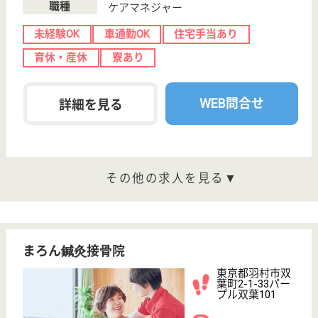
その他の求人を見る
三秀会 羽村三慶病院
羽村駅に至近の好立地にある病院
東京都羽村市羽
4207
羽村駅車6分
病院
緑に囲まれた豊かな自然環境のなか、心の通うあたた
かい医療・看護・介護をめざします
正・准看護師 正社員
給与
月給：262,000円〜390,000円
職種
看護職
休み多め
未経験OK
車通勤OK
育休・産休
WEB問合せ
詳細を見る