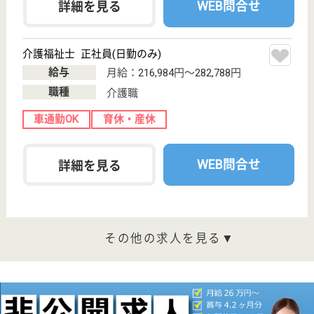
パーソナルケアを実践しています！
東京都羽村市五
ノ神362
箱根ヶ崎駅徒歩
20分, 羽村駅バ
ス15分
特別養護老人ホ
ーム, デイサー
ビス, ショート
ステイ
給与高め◎研修制度充実♪無料駐車場あり☆
介護職 正社員
給与
月給：240,980円〜
職種
介護職
給料多め
未経験OK
賞与4か月以上
車通勤OK
住宅手当あり
育休・産休
WEB問合せ
詳細を見る
看護職 正社員(日勤のみ)
給与
月給：280,000円
職種
看護職
給料多め
賞与4か月以上
住宅手当あり
育休・産休