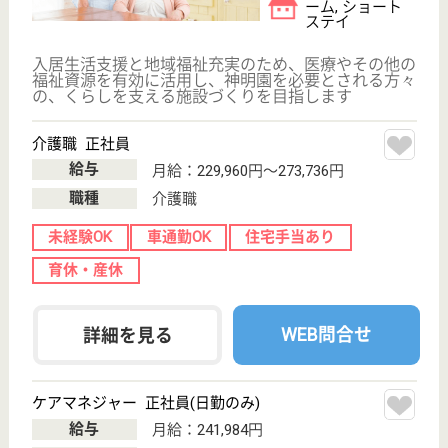
ービス
当社は「身体だけではない、心の介護サービス」を提
供する環境作りをしていきたいという熱い信念をも
ち、共に頑張れる人材を求めています！社会保険完
備、交通費支給、昇給年1回・賞与年2回あり、住宅
手当・家族手当等各種手当もご用意！育児・介護休暇
取得実績あり、働くママも安心です◎
サービス提供責任者 正社員(日勤のみ)
給与
月給：195,888円〜210,216円
職種
サービス提供責任者
未経験OK
住宅手当あり
育休・産休
WEB問合せ
詳細を見る
介護職 正社員(日勤のみ)
給与
月給：198,172円〜303,000円
職種
介護職
未経験OK
土日休み
住宅手当あり
育休・産休
WEB問合せ
詳細を見る