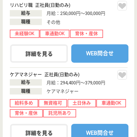
サイトマップ
利用規約
プライバシーポリシー
運営会社
採用ご担当者様へ
お知らせ
看護師の求人・転職なら
『クリックジョブ看護』
介護職求人支援サービス『クリックジョブ介護』運営会社:
ライフワンズ株式会社 ( 厚生労働大臣許可 )13- ユ -303765
Copyright©LifeOnes Ltd. All Rights Reserved
?>