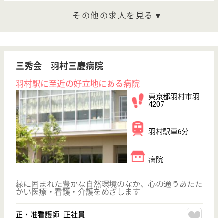
簡単
登録
秒
保有資格を選択してくださ
誕生年を入
い
誕生年
必須
保有資格
必須
初任者研修
実務者研修
(ヘルパー2級)
(ヘルパー1級)
介護福祉士
社会福祉士
戻る
ケアマネジャー
PT
次のステッ
OT
その他・なし
次のステップへ
東京都羽村市で人気の求人特集