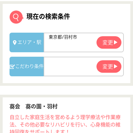
葵会 葵の園・羽村
自立した家庭生活を営めるよう理学療法や作業療
法、その他必要なリハビリを行い、心身機能の維
持回復をサポートします！
東京都羽村市栄
町3-3-10
小作駅徒歩20分
介護老人保健施
設, クリニック,
デイケア, ショ
ー...
介護老人保健施設「葵の園・羽村」は最新設備と専門
スタッフにより質の高い看護・介護・リハビリテーシ
ョン・ケアプランを提供し、自立した日常生活を営む
ことが出来るよう支援いたします！
介護職 正社員
給与
月給：287,000円〜354,200円
職種
介護職
給料多め