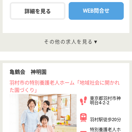
羽村駅バス10分
その他
東京都のまろん鍼灸接骨院は、その他を運営していま
す。 ぜひ各求人をご覧ください。
柔道整復師 正社員(日勤のみ)
給与
月給：262,000円〜
職種
その他
給料多め
未経験OK
車通勤OK
育休・産休
寮あり
WEB問合せ
詳細を見る
サニーライフ羽村
東京都羽村市栄
町2-19-3
小作駅徒歩16分,
羽村駅バス8分
住宅型有料老人
ホーム, デイサ