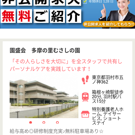
WEB問合せ
詳細を見る
その他の求人を見る
亀鶴会 神明園
羽村市の特別養護老人ホーム「地域社会に開かれ
た園づくり」
東京都羽村市神
明台4-2-2
羽村駅徒歩20分
特別養護老人ホ
ーム, ショート
ステイ
入居生活支援と地域福祉充実のため、医療やその他の
福祉資源を有効に活用し、神明園を必要とされる方々
の、くらしを支える施設づくりを目指します
介護職 正社員
給与
月給：229,960円〜273,736円
職種
介護職