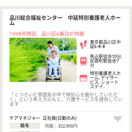
給料多め
休み多め
未経験OK
ブランクOK
育休・産休
駅徒歩10分以内
WEB問合せ
詳細を見る
志匠会 品川志匠会病院
東京都品川区北
品川1-29-7
北品川駅徒歩4
分
病院
東京都の志匠会 品川志匠会病院は、病院を運営して
います。 ぜひ各求人をご覧ください。
理学療法士 正社員(日勤のみ)
給与
月給：215,000円〜260,200円
職種
リハビリ職（理学療法士）
休み多め
未経験OK
駅徒歩10分以内