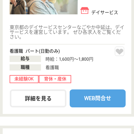
採用ご担当者様へ
お知らせ
看護師の求人・転職なら
『クリックジョブ看護』
介護職求人支援サービス『クリックジョブ介護』運営会社:
ライフワンズ株式会社 ( 厚生労働大臣許可 )13- ユ -303765
Copyright©LifeOnes Ltd. All Rights Reserved
?>