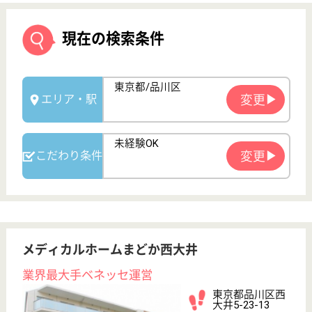
メディカルホームまどか西大井
業界最大手ベネッセ運営
東京都品川区西
大井5-23-13
西大井駅徒歩10
分
介護付有料老人
ホーム
2010年6月OPEN、200以上の高齢者向けホームを全
国展開、社員が「安心して、長く、働きやすい」職場
づくりを目指して、さまざまな福利厚生・各種制度を
用意
ケアマネジャー 正社員(日勤のみ)
給与
月給：198,000円〜254,000円
職種
ケアマネジャー
未経験OK
育休・産休
寮あり
駅徒歩10分以内
WEB問合せ
詳細を見る