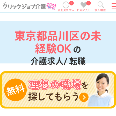
0
0
最近見た求人
お気に入り
求人検索
東京都品川区の未
経験OK
の
介護求人/ 転職
現在の検索条件
東京都/品川区
変更
エリア・駅
未経験OK
変更
こだわり条件