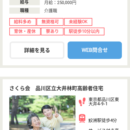
いきいきらいふSPA西大井店
東京都品川区二
葉3-30-2
西大井駅徒歩5
分
デイサービス
お客様に【安心・安全・安らぎ】のある生活を送って
いただけるよう、情熱を持って仕事しています！◆業
界初の入浴専門3時間デイサービス。店舗はバリのリ
ゾートコテージ風で、今までの介護施設のイメージを
覆すお店に。◆JR横須賀線「西大井駅」徒歩5分◆初
心者・未経験者歓迎◎キャリアアップや人材教育研修
も充実！
生活相談員 正社員(日勤のみ)
給与
月給：230,000円〜300,000円
職種
生活相談員
未経験OK
育休・産休
駅徒歩10分以内
WEB問合せ
詳細を見る