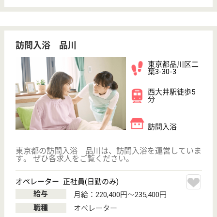
月給：272,000円〜294,000円
職種
ケアマネジャー
給料多め
未経験OK
住宅手当あり
育休・産休
駅徒歩10分以内
WEB問合せ
詳細を見る
その他の求人を見る
アスケア訪問入浴品川
東京都品川区西
中延2-13-8
荏原中延駅徒歩
7分
訪問入浴
東京都のアスケア訪問入浴品川は、訪問入浴を運営し
ています。 ぜひ各求人をご覧ください。
介護職 正社員(日勤のみ)