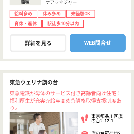
WEB問合せ
詳細を見る
株式会社ケアメイト 品川営業所
東京都品川区西
大井2-4-14
西大井駅徒歩3
分
訪問介護, 居宅
介護支援事業所,
訪問看護, 看護
小...
東京都の株式会社ケアメイト 品川営業所は、訪問介
護・居宅介護支援事業所・訪問看護を運営していま
す。 ぜひ各求人をご覧ください。
ヘルパー パート(日勤のみ)
給与
時給：1,320円〜3,120円
職種
介護職
給料多め
無資格可
未経験OK
育休・産休
正社員登用制度
託児所あり
WEB問合せ
詳細を見る