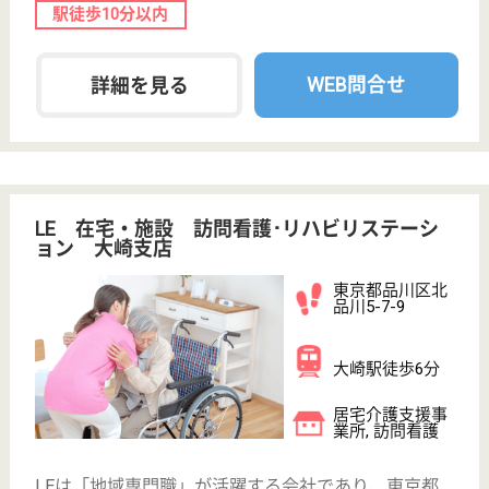
WEB問合せ
詳細を見る
作業療法士 正社員(日勤のみ)
給与
月給：230,888円〜290,888円
職種
リハビリ職（作業療法士）
未経験OK
住宅手当あり
育休・産休
駅徒歩10分以内
WEB問合せ
詳細を見る
その他の求人を見る
オハナ中延
東急電鉄グループのデイサービスです！福利厚生
が充実☆資格取得支援制度あり♪
東京都品川区中
延4-5-7