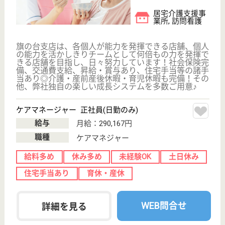
武蔵野会 carna五反田
東京都品川区西
五反田3-10-9
不動前駅徒歩3
分
サービス付き高
齢者向け住宅,
グループホーム,
小規...
東京都の武蔵野会 carna五反田は、サービス付き高
齢者向け住宅・グループホーム・小規模多機能を運営
しています。 ぜひ各求人をご覧ください。
ケアマネジャー 正社員
給与
月給：272,000円〜294,000円
職種
ケアマネジャー
給料多め
未経験OK
住宅手当あり
育休・産休
駅徒歩10分以内
WEB問合せ
詳細を見る
ケアマネジャー 正社員
給与