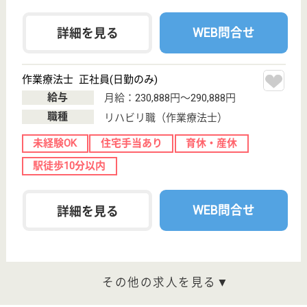
訪問入浴
東京都の訪問入浴 品川は、訪問入浴を運営していま
す。 ぜひ各求人をご覧ください。
オペレーター 正社員(日勤のみ)
給与
月給：220,400円〜235,400円
職種
オペレーター
無資格可
未経験OK
育休・産休
駅徒歩10分以内
WEB問合せ
詳細を見る
介護職 正社員(日勤のみ)
給与
月給：215,400円〜230,400円
職種
介護職
無資格可
未経験OK
住宅手当あり
育休・産休
駅徒歩10分以内
WEB問合せ
詳細を見る