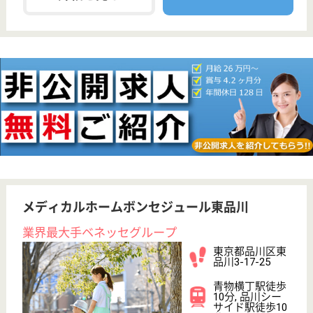
未経験OK
育休・産休
寮あり
駅徒歩10分以内
WEB問合せ
詳細を見る
グランダ大井町
業界最大手ベネッセ運営
東京都品川区二
葉1-4-15
下神明駅徒歩3
分, 大井町駅徒
歩10分, 西大井...
介護付有料老人
ホーム
200以上の高齢者向けホームを全国展開、社員が「安
心して、長く、働きやすい」職場づくりを目指して、
さまざまな福利厚生・各種制度を用意しています
ケアマネジャー 正社員(日勤のみ)
給与
月給：242,213円〜
職種
ケアマネジャー
未経験OK
育休・産休
寮あり