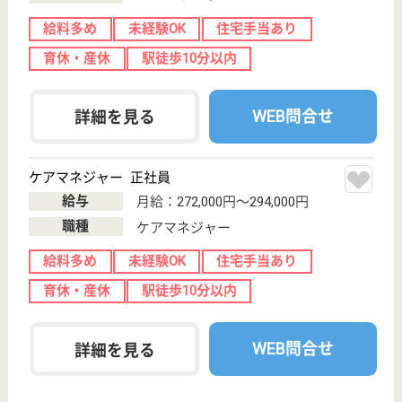
東京都品川区西
大井2-4-4
西大井駅徒歩3
分
特別養護老人ホ
ーム, グループ
ホーム, デイサ
ービス...
看護師の配置と24時間連絡体制の確保で、これから
の人生が彩り実りあるものとなるよう願い、心のこも
ったサービスを提供いたします
介護職 正社員
給与
月給：248,000円〜462,000円
職種
介護職
未経験OK
育休・産休
駅徒歩10分以内
WEB問合せ
詳細を見る
介護職 正社員
給与
月給：222,500円〜355,500円
職種
介護職
未経験OK
育休・産休
駅徒歩10分以内
WEB問合せ
詳細を見る