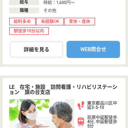
東急ウェリナ旗の台
東急電鉄が母体のサービス付き高齢者向け住宅！
福利厚生が充実☆給与高め◎資格取得支援制度あ
り♪
東京都品川区旗
の台2-12-1
旗の台駅徒歩2
分
サービス付き高
齢者向け住宅
日常の生活を支えるサービスをご利用いただきなが
ら、安心と安全に包まれた生活をお送りいただけま
す。 館内は温かく家庭的な雰囲気であり、アットホ
ームな「我が家」のようにお暮らしいただけます。
生活相談員 正社員(日勤のみ)
給与
年収：3,600,000円〜
職種
生活相談員
給料多め
未経験OK
育休・産休
駅徒歩10分以内
WEB問合せ
詳細を見る