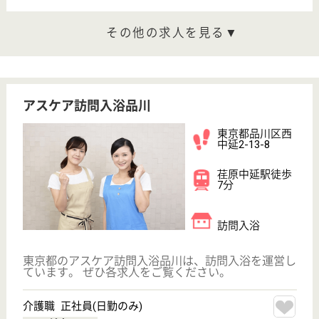
むそう ほわわ品川
東京都品川区東
品川3-27-25
青物横丁駅徒歩
7分
その他
東京都のむそう ほわわ品川は、その他を運営してい
ます。 ぜひ各求人をご覧ください。
生活支援員 正社員(日勤のみ)
給与
月給：200,000円
職種
その他
休み多め
無資格可
未経験OK
土日休み
住宅手当あり
育休・産休
WEB問合せ
詳細を見る