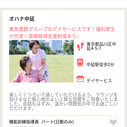
品川総合福祉センター 中延特別養護老人ホー
ム
1998年開設、品川区6番目の特養
東京都品川区中
延6-8-8
馬込駅徒歩10分,
荏原町駅徒歩7
分
特別養護老人ホ
ーム, デイサー
ビス, ショート
ステイ...
「くつろいだ雰囲気の中で時折心を動かしていただ
く」という考え方のもと、介護サービスを提供してい
ます
ケアマネジャー 正社員(日勤のみ)
給与
月給：322,900円
職種
ケアマネジャー
給料多め
休み多め
未経験OK
育休・産休
駅徒歩10分以内
WEB問合せ
詳細を見る