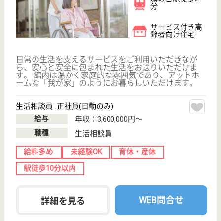
デイサービスセンターなごやか中延
東京都品川区東
中延2-5-5
荏原中延駅車12
分
デイサービス
東京都のデイサービスセンターなごやか中延は、デイ
サービスを運営しています。 ぜひ各求人をご覧くだ
さい。
看護職 パート(日勤のみ)
給与
時給：1,600円〜1,800円
職種
看護職
未経験OK
育休・産休
WEB問合せ
詳細を見る