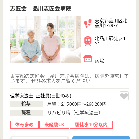
介護の転職支援サービスお申込み
30
簡単
登録
秒
保有資格を選択してくださ
誕生年を入
い
誕生年
必須
保有資格
必須
初任者研修
実務者研修
(ヘルパー2級)
(ヘルパー1級)
介護福祉士
社会福祉士
戻る
ケアマネジャー
PT
次のステッ
OT
その他・なし
次のステップへ