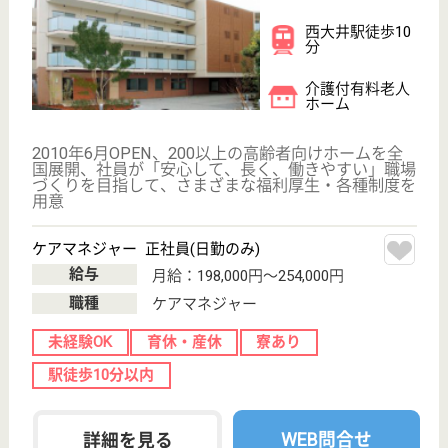
メディカルホームボンセジュール東品川
業界最大手ベネッセグループ
東京都品川区東
品川3-17-25
青物横丁駅徒歩
10分, 品川シー
サイド駅徒歩10
分
介護付有料老人
ホーム
2012年4月OPEN
ケアマネジャー 正社員(日勤のみ)
給与
月給：242,213円〜
職種
ケアマネジャー