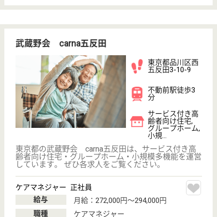
株式会社リリフル
東京都品川区北
品川5-12-1-503
北品川駅徒歩9
分, 品川駅徒歩
13分
訪問介護, 訪問
看護
東京都の株式会社リリフルは、訪問介護・訪問看護を
運営しています。 ぜひ各求人をご覧ください。
介護職 契約社員(日勤のみ)
給与
時給：1,500円
職種
介護職
給料多め
休み多め
未経験OK
ブランクOK
駅徒歩10分以内
WEB問合せ
詳細を見る
春光福祉会 ロイヤルサニー
2000年開設、定員60名の特養