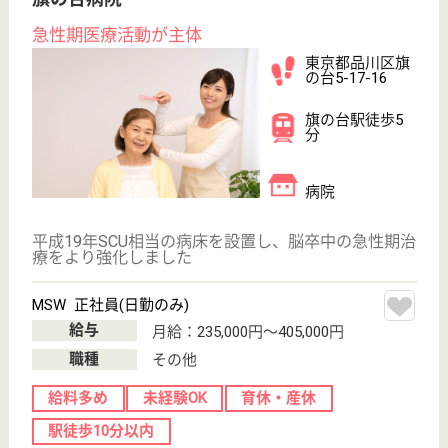
居宅介護支援事
業所, 訪問看護
旗の台支店は、各個人が能力を発揮できる店舗、個人
の能力を活かしきりチームとして何倍もの力を発揮で
きる店舗を目指し、日々努力しています！社会保険完
備、交通費支給、昇給・賞与あり、住宅手当等の諸手
当あり◎介護・産前産後休暇・育児休暇も完備！その
他、弊社独自の楽しい成長システムを多数ご用意♪
ケアマネージャー 正社員(日勤のみ)
給与
月給：290,167円
職種
ケアマネジャー
給料多め
休み多め
未経験OK
土日休み
住宅手当あり
育休・産休
WEB問合せ
詳細を見る
訪問入浴 品川
東京都品川区二
葉3-30-3
西大井駅徒歩5
分