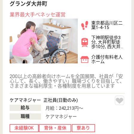
住宅手当あり
育休・産休
WEB問合せ
詳細を見る
旗の台病院
急性期医療活動が主体
東京都品川区旗
の台5-17-16
旗の台駅徒歩5
分
病院
平成19年SCU相当の病床を設置し、脳卒中の急性期治
療をより強化しました
MSW 正社員(日勤のみ)
給与
月給：235,000円〜405,000円
職種
その他
給料多め
未経験OK
育休・産休
駅徒歩10分以内