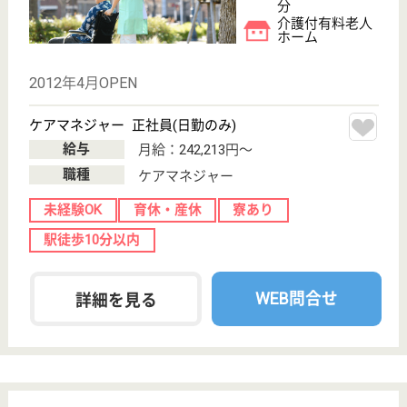
駅徒歩10分以内
WEB問合せ
詳細を見る
LE 在宅・施設 訪問看護･リハビリステーシ
ョン 大崎支店
東京都品川区北
品川5-7-9
大崎駅徒歩6分
居宅介護支援事
業所, 訪問看護
LEは「地域専門職」が活躍する会社であり、東京都
において全ての訪問看護リハビリは当社が最新です☆
社会保険完備、交通費支給、昇給・賞与あり、住宅手
当や雨の日手当などの諸手当あり◎産前・産後・育
児・介護休暇も完備！弊社独自の楽しい成長システム
を多数ご用意しています♪
ケアマネージャー 正社員(日勤のみ)
給与
月給：290,167円
職種
ケアマネジャー
給料多め
休み多め
未経験OK
土日休み