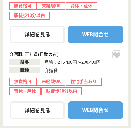
給与
月給：250,000円
職種
介護職
給料多め
無資格可
未経験OK
育休・産休
寮あり
駅徒歩10分以内
WEB問合せ
詳細を見る
さくら会 品川区立大井林町高齢者住宅
東京都品川区東
大井4-9-1
鮫洲駅徒歩4分
サービス付き高
齢者向け住宅,
小規模多機能
東京都のさくら会 品川区立大井林町高齢者住宅は、
サービス付き高齢者向け住宅・小規模多機能を運営し
ています。 ぜひ各求人をご覧ください。
介護職 正社員
給与
月給：240,200円〜294,200円
職種
介護職