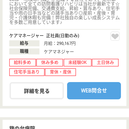
中延駅徒歩2分
デイサービス
楽しくくつろいで過していただけるよう、ラウンジを
設けるなど居心地のよい上質な空間をご用意いたしま
した。会話もはずみ、温かい雰囲気の中でお過ごしい
ただけます。
機能訓練指導員 パート(日勤のみ)
給与
時給：1,600円〜
職種
その他
給料多め
未経験OK
育休・産休
駅徒歩10分以内
WEB問合せ
詳細を見る
LE 在宅・施設 訪問看護・リハビリステーシ
ョン 旗の台支店
東京都品川区中
延3-5-10
荏原中延駅徒歩
4分, 中延駅徒歩
5分