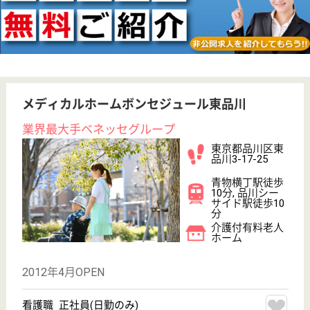
その他の求人を見る
グランダ大井町
業界最大手ベネッセ運営
東京都品川区二
葉1-4-15
下神明駅徒歩3
分, 大井町駅徒
歩10分, 西大井...
介護付有料老人
ホーム
200以上の高齢者向けホームを全国展開、社員が「安
心して、長く、働きやすい」職場づくりを目指して、
さまざまな福利厚生・各種制度を用意しています
ケアマネジャー 正社員(日勤のみ)
給与
月給：242,213円〜
職種
ケアマネジャー
未経験OK
育休・産休
寮あり
駅徒歩10分以内