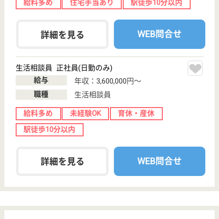
荏原中延駅車12
分
デイサービス
東京都のデイサービスセンターなごやか中延は、デイ
サービスを運営しています。 ぜひ各求人をご覧くだ
さい。
看護職 パート(日勤のみ)
給与
時給：1,600円〜1,800円
職種
看護職
未経験OK
育休・産休
WEB問合せ
詳細を見る
デイサービスセンター豊町
東京都品川区豊
町1-10-16
戸越公園駅徒歩
9分