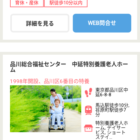
WEB問合せ
詳細を見る
志匠会 品川志匠会病院
東京都品川区北
品川1-29-7
北品川駅徒歩4
分
病院
東京都の志匠会 品川志匠会病院は、病院を運営して
います。 ぜひ各求人をご覧ください。
理学療法士 正社員(日勤のみ)
給与
月給：215,000円〜260,200円
職種
リハビリ職（理学療法士）
休み多め
未経験OK
駅徒歩10分以内
WEB問合せ
詳細を見る