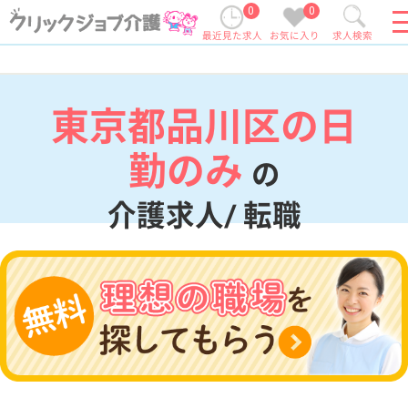
0
0
最近見た求人
お気に入り
求人検索
東京都品川区の日
勤のみ
の
介護求人/ 転職
現在の検索条件
東京都/品川区
変更
エリア・駅
日勤のみ
変更
こだわり条件