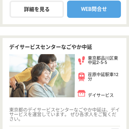
保有資格を選択してくださ
誕生年を入
い
誕生年
必須
保有資格
必須
初任者研修
実務者研修
(ヘルパー2級)
(ヘルパー1級)
介護福祉士
社会福祉士
戻る
ケアマネジャー
PT
次のステッ
OT
その他・なし
次のステップへ
サービス紹介
クリックジョブ介護とは