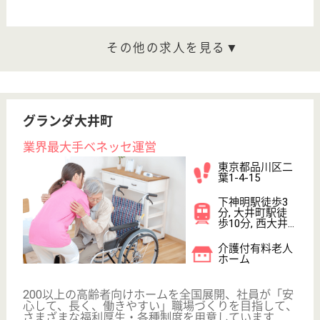
MSW 正社員(日勤のみ)
給与
月給：235,000円〜405,000円
職種
その他
給料多め
未経験OK
育休・産休
駅徒歩10分以内
WEB問合せ
詳細を見る
看護職 正社員(日勤のみ)
給与
月給：221,984円〜266,888円
職種
看護職
住宅手当あり
育休・産休
駅徒歩10分以内
WEB問合せ
詳細を見る
その他の求人を見る
オハナ中延
東急電鉄グループのデイサービスです！福利厚生