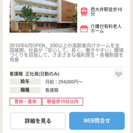
ケアマネジャー 正社員(日勤のみ)
給与
月給：198,000円〜254,000円
職種
ケアマネジャー
未経験OK
育休・産休
寮あり
駅徒歩10分以内
WEB問合せ
詳細を見る
その他の求人を見る
メディカルホームボンセジュール東品川
業界最大手ベネッセグループ
東京都品川区東