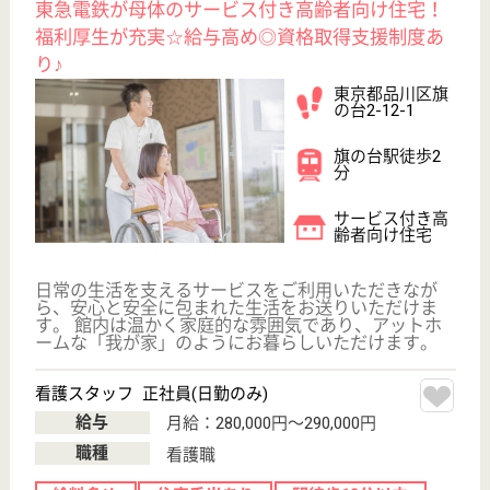
デイサービスセンター小山
東京都品川区小
山1-1-1
不動前駅徒歩6
分
デイサービス
東京都のデイサービスセンター小山は、デイサービス
を運営しています。 ぜひ各求人をご覧ください。
所長候補 正社員(日勤のみ)
給与
年収：3,604,680円
職種
管理職（管理者・施設長）
給料多め
住宅手当あり
育休・産休
駅徒歩10分以内
WEB問合せ
詳細を見る
デイサービスセンターなごやか中延
東京都品川区東
中延2-5-5