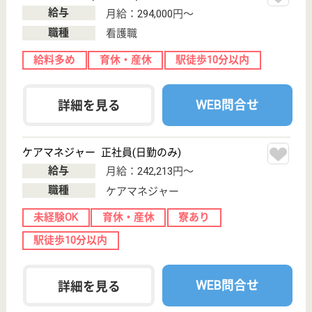
WEB問合せ
詳細を見る
ケアマネジャー パート(日勤のみ)
給与
時給：1,700円
職種
ケアマネジャー
給料多め
育休・産休
駅徒歩10分以内
WEB問合せ
詳細を見る
旗の台病院
急性期医療活動が主体
東京都品川区旗
の台5-17-16
旗の台駅徒歩5
分
病院
平成19年SCU相当の病床を設置し、脳卒中の急性期治
療をより強化しました