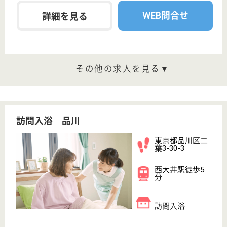
武蔵野会 carna五反田
東京都品川区西
五反田3-10-9
不動前駅徒歩3
分
サービス付き高
齢者向け住宅,
グループホーム,
小規...
東京都の武蔵野会 carna五反田は、サービス付き高
齢者向け住宅・グループホーム・小規模多機能を運営
しています。 ぜひ各求人をご覧ください。
登録ヘルパー パート(日勤のみ)
給与
時給：1,700円〜2,000円
職種
介護職
給料多め
育休・産休
駅徒歩10分以内
WEB問合せ
詳細を見る
ケアマネジャー 正社員(日勤のみ)
給与
月給：245,000円〜
職種
ケアマネジャー
住宅手当あり
育休・産休
駅徒歩10分以内