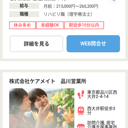
大崎広小路駅徒
歩3分, 大崎駅徒
歩12分, 五反...
病院
東京都の巨樹の会 五反田リハビリテーション病院
は、病院を運営しています。 ぜひ各求人をご覧くだ
さい。
社会福祉士 正社員(日勤のみ)
給与
月給：206,984円〜260,888円
職種
その他
賞与4か月以上
住宅手当あり
育休・産休
駅徒歩10分以内
WEB問合せ
詳細を見る
春光福祉会 ロイヤル中延
地域密着のグループホーム
東京都品川区中
延5-9-22
荏原町駅徒歩5