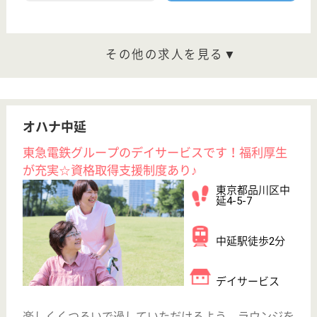
「くつろいだ雰囲気の中で時折心を動かしていただ
く」という考え方のもと、介護サービスを提供してい
ます
ケアマネジャー 正社員(日勤のみ)
給与
月給：322,900円
職種
ケアマネジャー
給料多め
休み多め
未経験OK
育休・産休
駅徒歩10分以内
WEB問合せ
詳細を見る
東急ウェリナ旗の台
東急電鉄が母体のサービス付き高齢者向け住宅！
福利厚生が充実☆給与高め◎資格取得支援制度あ
り♪
東京都品川区旗
の台2-12-1
旗の台駅徒歩2
分
サービス付き高
齢者向け住宅