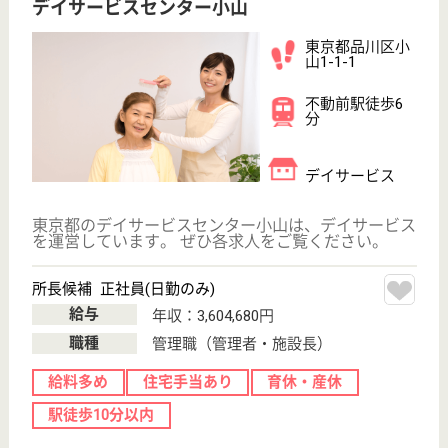
東京都/品川区
変更
エリア・駅
日勤のみ
変更
こだわり条件
;
事業所情報の一部は、厚生労働省の介護事業所・生活関連情報
検索「介護サービス情報公表システム 」から転載しておりま
す。
介護の転職支援サービスお申込み
30
簡単
登録
秒