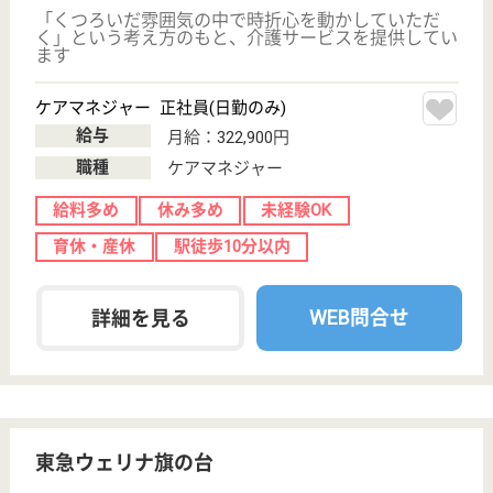
株式会社ケアメイト 品川営業所
東京都品川区西
大井2-4-14
西大井駅徒歩3
分
訪問介護, 居宅
介護支援事業所,
訪問看護, 看護
小...
東京都の株式会社ケアメイト 品川営業所は、訪問介
護・居宅介護支援事業所・訪問看護を運営していま
す。 ぜひ各求人をご覧ください。
ヘルパー パート(日勤のみ)
給与
時給：1,320円〜3,120円
職種
介護職
給料多め
無資格可
未経験OK
育休・産休
正社員登用制度
託児所あり
WEB問合せ
詳細を見る