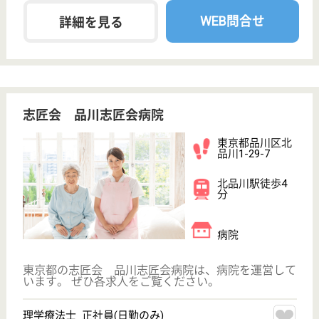
2000年開設、定員60名の特養
東京都品川区西
大井2-4-4
西大井駅徒歩3
分
特別養護老人ホ
ーム, グループ
ホーム, デイサ
ービス...
看護師の配置と24時間連絡体制の確保で、これから
の人生が彩り実りあるものとなるよう願い、心のこも
ったサービスを提供いたします
介護支援専門員 正社員(日勤のみ)
給与
月給：308,000円〜323,000円
職種
ケアマネジャー
給料多め
育休・産休
駅徒歩10分以内
WEB問合せ
詳細を見る
巨樹の会 五反田リハビリテーション病院
東京都品川区西
五反田8-8-20