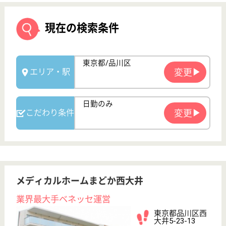
メディカルホームまどか西大井
業界最大手ベネッセ運営
東京都品川区西
大井5-23-13
西大井駅徒歩10
分
介護付有料老人
ホーム
2010年6月OPEN、200以上の高齢者向けホームを全
国展開、社員が「安心して、長く、働きやすい」職場
づくりを目指して、さまざまな福利厚生・各種制度を
用意
看護職 正社員(日勤のみ)
給与
月給：294,000円〜
職種
看護職
育休・産休
駅徒歩10分以内
WEB問合せ
詳細を見る