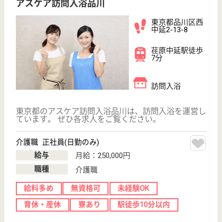
看護職 正社員(日勤のみ)
給与
月給：258,000円〜340,000円
職種
看護職
育休・産休
駅徒歩10分以内
WEB問合せ
詳細を見る
ホーム長候補 正社員(日勤のみ)
給与
月給：420,000円〜
職種
管理職（管理者・施設長）
給料多め
無資格可
育休・産休
駅徒歩10分以内
WEB問合せ
詳細を見る
その他の求人を見る
春光福祉会 ロイヤルサニー