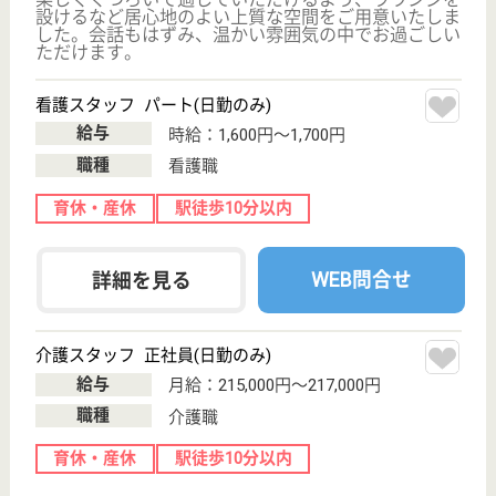
日常の生活を支えるサービスをご利用いただきなが
ら、安心と安全に包まれた生活をお送りいただけま
す。 館内は温かく家庭的な雰囲気であり、アットホ
ームな「我が家」のようにお暮らしいただけます。
看護スタッフ 正社員(日勤のみ)
給与
月給：280,000円〜290,000円
職種
看護職
給料多め
住宅手当あり
駅徒歩10分以内
WEB問合せ
詳細を見る
生活相談員 正社員(日勤のみ)
給与
年収：3,600,000円〜
職種
生活相談員
給料多め
未経験OK
育休・産休
駅徒歩10分以内
WEB問合せ
詳細を見る