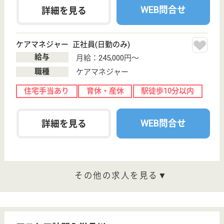
と尊厳を支え、豊かで潤いのある最良の人生を創造し
ていただけるよう、最適かつ高品質な介護サービスの
ご提供を目指します。 3．ご入居者様やご家族様の声
を大切にし、日々サービスの向上に努めます。
介護職 正社員(日勤のみ)
給与
月給：222,000円
職種
介護職
育休・産休
駅徒歩10分以内
WEB問合せ
詳細を見る
名称非公開・介護付有料老人ホーム
大手グループの有料老人ホーム
東京都品川区大
井5-21-18
大森駅徒歩10分,
大井町駅徒歩15
分, 西大井...
介護付有料老人
ホーム
1、明るく暖かい雰囲気に包まれたホーム2、まごこ
ろのケアの溢れるホーム3、細やかな配慮で清潔さが
保たれているホーム