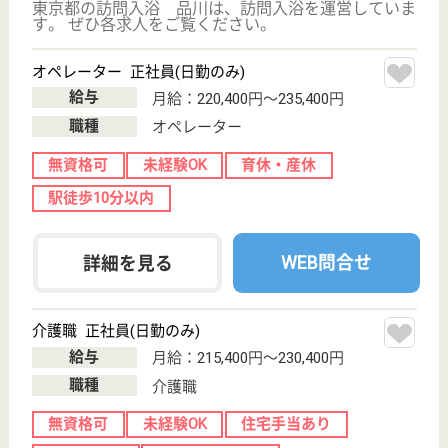
WEB問合せ
詳細を見る
その他の求人を見る
アスケア訪問入浴品川
東京都品川区西
中延2-13-8
荏原中延駅徒歩
7分
訪問入浴
東京都のアスケア訪問入浴品川は、訪問入浴を運営し
ています。 ぜひ各求人をご覧ください。
介護職 正社員(日勤のみ)
給与
月給：250,000円
職種
介護職
給料多め
無資格可
未経験OK
育休・産休
寮あり
駅徒歩10分以内