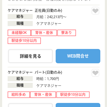
が充実☆資格取得支援制度あり♪
東京都品川区中
延4-5-7
中延駅徒歩2分
デイサービス
楽しくくつろいで過していただけるよう、ラウンジを
設けるなど居心地のよい上質な空間をご用意いたしま
した。会話もはずみ、温かい雰囲気の中でお過ごしい
ただけます。
看護スタッフ パート(日勤のみ)
給与
時給：1,600円〜1,700円
職種
看護職
育休・産休
駅徒歩10分以内
WEB問合せ
詳細を見る
介護スタッフ 正社員(日勤のみ)
給与
月給：215,000円〜217,000円
職種
介護職
育休・産休
駅徒歩10分以内