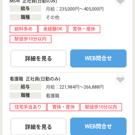
WEB問合せ
詳細を見る
介護職 正社員(日勤のみ)
給与
月給：215,400円〜230,400円
職種
介護職
無資格可
未経験OK
住宅手当あり
育休・産休
駅徒歩10分以内
WEB問合せ
詳細を見る
品川総合福祉センター 中延特別養護老人ホー
ム
1998年開設、品川区6番目の特養
東京都品川区中
延6-8-8
馬込駅徒歩10分,
荏原町駅徒歩7
分
特別養護老人ホ
ーム, デイサー
ビス, ショート
ステイ...