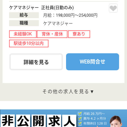
品川3-17-25
青物横丁駅徒歩
10分, 品川シー
サイド駅徒歩10
分
介護付有料老人
ホーム
2012年4月OPEN
看護職 正社員(日勤のみ)
給与
月給：294,000円〜
職種
看護職
給料多め
育休・産休
駅徒歩10分以内
WEB問合せ
詳細を見る
ケアマネジャー 正社員(日勤のみ)
給与
月給：242,213円〜
職種
ケアマネジャー
未経験OK
育休・産休
寮あり
駅徒歩10分以内
WEB問合せ
詳細を見る