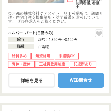
分
グループホーム
グループホームロイヤル中延は、認知症高齢者の方が
少人数でなじみの関係を作り、安心して自立した生活
をお送りいただけるようスタッフが見守りサポートい
たします
介護支援専門員 正社員(日勤のみ)
給与
月給：250,000円〜330,000円
職種
ケアマネジャー
育休・産休
駅徒歩10分以内
WEB問合せ
詳細を見る
もっとみる（21-40 件 /43 件）
現在の検索条件