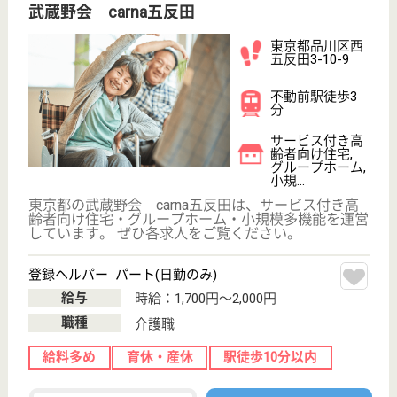
デイサービス
東京都のデイサービスセンター豊町は、デイサービス
を運営しています。 ぜひ各求人をご覧ください。
看護師 正社員(日勤のみ)
給与
年収：4,100,520円
職種
看護職
住宅手当あり
育休・産休
駅徒歩10分以内
WEB問合せ
詳細を見る
グッドタイムホーム・不動前
東京都品川区西
五反田5-25-13
不動前駅徒歩5
分
介護付有料老人
ホーム
1．常にご入居者様の目線にたった笑顔で心のこもっ
たサービスを目指します。 2．ご入居者様の自立促進