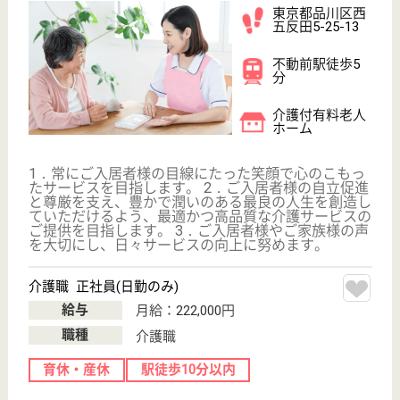
介護職求人支援サービス『クリックジョブ介護』運営会社:
ライフワンズ株式会社 ( 厚生労働大臣許可 )13- ユ -303765
Copyright©LifeOnes Ltd. All Rights Reserved
?>