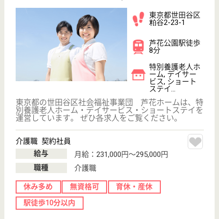
給料多め
育休・産休
寮あり
WEB問合せ
詳細を見る
その他の求人を見る
リハビリホームグランダ成城の杜
業界最大手ベネッセ運営
東京都世田谷区
成城9-1-10
成城学園前駅徒
歩17分
介護付有料老人
ホーム
200以上の高齢者向けホームを全国展開、社員が「安
心して、長く、働きやすい」職場づくりを目指して、
さまざまな福利厚生・各種制度を用意しています
サービススタッフ／経験者採用3 正社員
給与
月給：348,000円