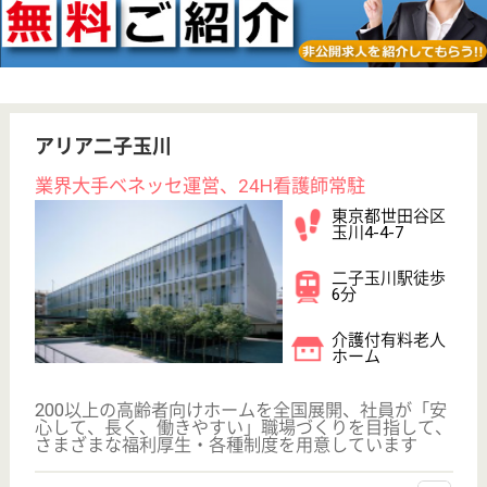
WEB問合せ
詳細を見る
その他の求人を見る
リハビリホームグランダ田園調布
業界最大手ベネッセ運営
東京都世田谷区
玉堤1-3-3
田園調布駅徒歩
16分
介護付有料老人
ホーム
200以上の高齢者向けホームを全国展開、社員が「安
心して、長く、働きやすい」職場づくりを目指して、
さまざまな福利厚生・各種制度を用意しています
サービススタッフ 正社員
給与
月給：307,500円〜325,500円
職種
介護職
給料多め
育休・産休
寮あり