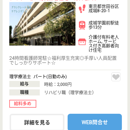
看護師 パート(日勤のみ)
給与
時給：1,700円〜1,900円
職種
看護職
WEB問合せ
詳細を見る
その他の求人を見る
平成博愛会 世田谷記念病院
平成24年OPEN、新しい概念の病院
東京都世田谷区
野毛2-30-10
二子玉川駅送迎
バス8分, 多摩川
駅バス7分
病院
高度急性期病院での治療が終わったものの、すぐに在
宅復帰できない患者様に対して、集中的な治療と積極
的なリハビリテーションを行う病院です