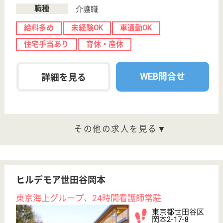
月給：348,000円
職種
介護職
育休・産休
寮あり
WEB問合せ
詳細を見る
その他の求人を見る
ツクイ・サンシャイン成城
東京都世田谷区
上祖師谷6-29-
19
千歳烏山駅徒歩
15分
介護付有料老人
ホーム
ツクイのサービスを利用される全てのご利用者様にと
って、安心で十分ご満足頂けるサービスを提供するた
めに、自らの健康管理に努め、専門的な知識と技術を
もってご利用者様のニーズに沿うことができるよう継
続してサービスの改善を図ります。
介護職 正社員