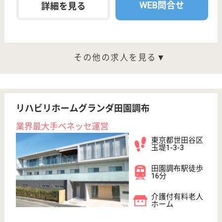
200以上の高齢者向けホームを全国展開、社員が「安
心して、長く、働きやすい」職場づくりを目指して、
さまざまな福利厚生・各種制度を用意しています
サービススタッフ 正社員
給与
月給：307,500円〜325,500円
職種
介護職
給料多め
育休・産休
寮あり
WEB問合せ
詳細を見る
サービススタッフ／経験者採用2 正社員
給与
月給：340,500円
職種
介護職
給料多め
育休・産休
寮あり
WEB問合せ
詳細を見る
その他の求人を見る