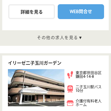
介護付有料老人
ホーム
ユニットケア、入居者1.5人に対して1人以上の介護・
看護スタッフの手厚い人員配置、スタッフの華やかな
声が響くホーム
看護スタッフ 正社員
給与
月給：386,100円〜459,100円
職種
看護職
給料多め
育休・産休
WEB問合せ
詳細を見る
看護職 正社員(日勤のみ)
給与
月給：258,000円〜340,000円
職種
看護職
育休・産休
WEB問合せ
詳細を見る
その他の求人を見る