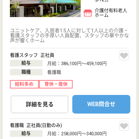
WEB問合せ
詳細を見る
その他の求人を見る
世田谷区社会福祉事業団 芦花ホーム
東京都世田谷区
粕谷2-23-1
芦花公園駅徒歩
8分
特別養護老人ホ
ーム, デイサー
ビス, ショート
ステイ...
東京都の世田谷区社会福祉事業団 芦花ホームは、特
別養護老人ホーム・デイサービス・ショートステイを
運営しています。 ぜひ各求人をご覧ください。
介護職 契約社員
給与
月給：231,000円〜295,000円
職種
介護職
休み多め
無資格可
育休・産休
駅徒歩10分以内