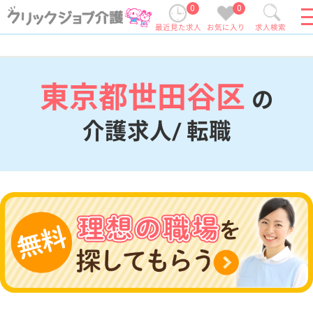
0
0
最近見た求人
お気に入り
求人検索
東京都世田谷区
の
介護求人/ 転職
現在の検索条件
東京都/世田谷区
変更
エリア・駅
変更
こだわり条件