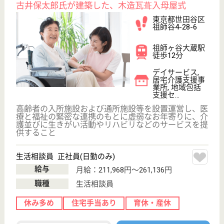
5分
介護付有料老人
ホーム
「芦花翠風邸」は、ご利用者様お一人おひとりにとっ
ての「我が家」に近づけるように、今までのライフス
タイルに合わせたサービスと心地よい生活空間を提供
してまいります。
サービススタッフ／経験者採用3 正社員
給与
月給：348,000円
職種
介護職
育休・産休
寮あり
駅徒歩10分以内
WEB問合せ
詳細を見る
サービススタッフ／経験者採用1 正社員
給与
月給：333,000円
職種
介護職
給料多め
育休・産休
寮あり
駅徒歩10分以内
WEB問合せ
詳細を見る