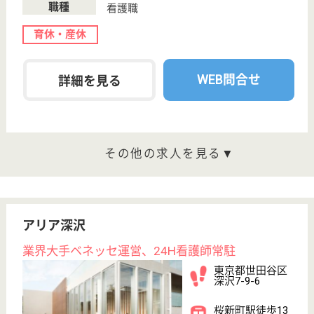
WEB問合せ
詳細を見る
介護職 正社員
給与
月給：238,000円〜294,600円
職種
介護職
休み多め
未経験OK
住宅手当あり
育休・産休
駅徒歩10分以内
WEB問合せ
詳細を見る
古木会 祖師谷ケアセンター
古井保太郎氏が建築した、木造瓦葺入母屋式
東京都世田谷区
祖師谷4-28-6
祖師ヶ谷大蔵駅
徒歩12分
デイサービス,
居宅介護支援事
業所, 地域包括
支援セ...
高齢者の入所施設および通所施設等を設置運営し、医