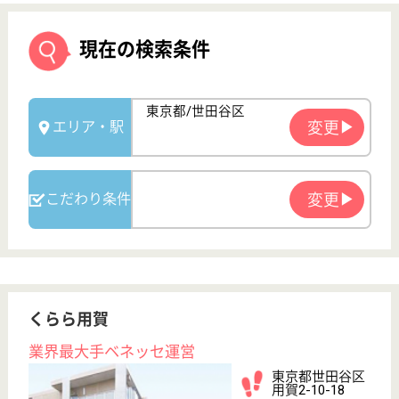
くらら用賀
業界最大手ベネッセ運営
東京都世田谷区
用賀2-10-18
桜新町駅徒歩7
分
介護付有料老人
ホーム
200以上の高齢者向けホームを全国展開、社員が「安
心して、長く、働きやすい」職場づくりを目指して、
さまざまな福利厚生・各種制度を用意しています
サービススタッフ／経験者採用2 正社員
給与
月給：340,500円
職種
介護職
給料多め
育休・産休
寮あり
駅徒歩10分以内
WEB問合せ
詳細を見る