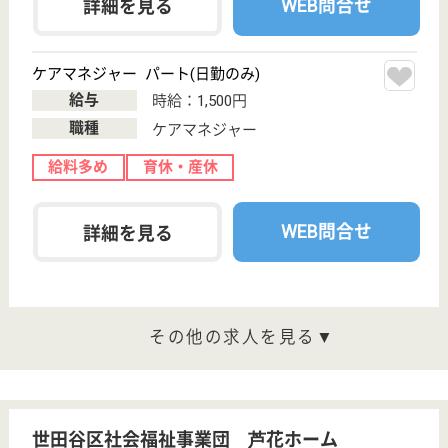
くらら田園調布
業界最大手ベネッセ運営
東京都世田谷区
玉堤1‐3‐3
田園調布駅徒歩
16分
介護付有料老人
ホーム
200以上の高齢者向けホームを全国展開、社員が「安
心して、長く、働きやすい」職場づくりを目指して、
さまざまな福利厚生・各種制度を用意しています
サービススタッフ／経験者採用3 正社員
給与
月給：348,000円
職種
介護職
育休・産休
寮あり
WEB問合せ
詳細を見る
サービススタッフ／経験者採用1 正社員
給与
月給：333,000円
職種
介護職