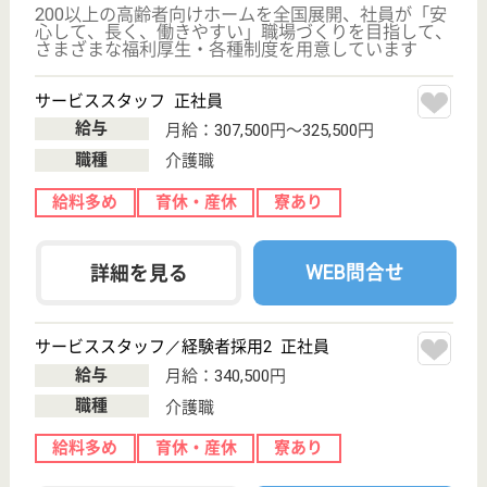
イリーゼ二子玉川ガーデン
東京都世田谷区
鎌田4-14-8
二子玉川駅バス
10分
介護付有料老人
ホーム
入所者一人ひとりの個性と自立性を大切にする。 居
室より共用施設での生活時間を充実させ活動的な日常
生活を支援する。 入所者のプライバシーを尊重しつ
つ、入所者とスタッフは同じ家族の一員という意識で
ともに考え、楽しみ日常を共有する。 地域に根ざし
た地域社会の一員として活動できるよう心がける。
管理職候補 正社員(日勤のみ)
給与
年収：4,000,000円〜5,500,000円
職種
管理職（管理者・施設長）
給料多め
無資格可
車通勤OK
住宅手当あり
WEB問合せ
詳細を見る
介護福祉士 正社員(日勤のみ)
給与
月給：235,000円〜273,000円