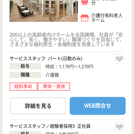
療と福祉の緊密な連携のもとに虚弱なお年寄りに、介
護並びに生きがい活動やリハビリなどのサービスを提
供すること
生活相談員 正社員(日勤のみ)
給与
月給：211,968円〜261,136円
職種
生活相談員
休み多め
住宅手当あり
育休・産休
WEB問合せ
詳細を見る
看護職 正社員(日勤のみ)
給与
月給：269,688円〜
職種
看護職
住宅手当あり
WEB問合せ
詳細を見る
グランクレール成城ケアレジデンス
個人を尊重するユニットケアが特徴、東急グルー
プのサービス付高齢者住宅・有料老人ホーム！