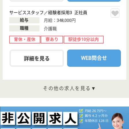
二子玉川駅徒歩
6分
介護付有料老人
ホーム
200以上の高齢者向けホームを全国展開、社員が「安
心して、長く、働きやすい」職場づくりを目指して、
さまざまな福利厚生・各種制度を用意しています
サービススタッフ 正社員
給与
月給：307,500円〜325,500円
職種
介護職
給料多め
育休・産休
寮あり
駅徒歩10分以内
WEB問合せ
詳細を見る
サービススタッフ／経験者採用2 正社員
給与
月給：340,500円
職種
介護職
給料多め
育休・産休
寮あり
駅徒歩10分以内