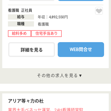
介護職 正社員(日勤のみ)
給与
月給：245,984円〜275,968円
職種
介護職
無資格可
未経験OK
育休・産休
託児所あり
WEB問合せ
詳細を見る
作業療法士 パート(日勤のみ)
給与
時給：1,800円
職種
リハビリ職（作業療法士）
給料多め
未経験OK
育休・産休
託児所あり
WEB問合せ
詳細を見る
その他の求人を見る
もっとみる（21-40 件 /220 件）