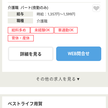
サービススタッフ／経験者採用1 正社員
給与
月給：333,000円
職種
介護職
給料多め
育休・産休
寮あり
駅徒歩10分以内
WEB問合せ
詳細を見る
その他の求人を見る
メディカル・リハビリホームグランダ芦花公園
業界最大手ベネッセ運営
東京都世田谷区
八幡山3‐18-9
八幡山駅徒歩10
分
介護付有料老人
ホーム