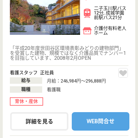
給与
年収：2,954,960円
職種
介護職
未経験OK
車通勤OK
ブランクOK
短時間勤務OK
育休・産休
WEB問合せ
詳細を見る
介護職 パート(夜勤のみ)
給与
時給：1,357円〜1,599円
職種
介護職
給料多め
未経験OK
車通勤OK
育休・産休
WEB問合せ
詳細を見る
その他の求人を見る
ベストライフ用賀