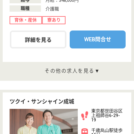
東京都世田谷区
成城8-20-1
成城学園前駅徒
歩13分
介護付有料老人
ホーム, サービ
ス付き高齢者向
け住宅
24時間看護師常駐☆福利厚生充実◎手厚い人員配置
でしっかりサポート☆
理学療法士 パート(日勤のみ)
給与
時給：2,000円
職種
リハビリ職（理学療法士）
給料多め
WEB問合せ
詳細を見る
看護職 正社員
給与
年収：4,892,550円
職種
看護職
給料多め
住宅手当あり
WEB問合せ
詳細を見る