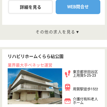
職種
介護職
給料多め
未経験OK
車通勤OK
住宅手当あり
育休・産休
WEB問合せ
詳細を見る
その他の求人を見る
ヒルデモア世田谷岡本
東京海上グループ、24時間看護師常駐
東京都世田谷区
岡本2-17-8
二子玉川駅バス
12分, 成城学園
前駅バス21分
介護付有料老人
ホーム
「平成20年度世田谷区環境表彰みどりの建物部門」
を受賞した建物、規模ではなく介護品質でナンバー1
を目指しています、2008年2月OPEN