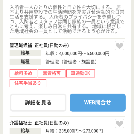
アリア深沢
業界大手ベネッセ運営、24H看護師常駐
東京都世田谷区
深沢7-9-6
桜新町駅徒歩13
分
介護付有料老人
ホーム
200以上の高齢者向けホームを全国展開、社員が「安
心して、長く、働きやすい」職場づくりを目指して、
さまざまな福利厚生・各種制度を用意しています
サービススタッフ パート(日勤のみ)
給与
時給：1,170円〜1,270円
職種
介護職
給料多め
育休・産休
WEB問合せ
詳細を見る
サービススタッフ／経験者採用3 正社員
給与