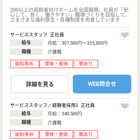
看護スタッフ 正社員
給与
月給：246,984円〜296,888円
職種
看護職
育休・産休
WEB問合せ
詳細を見る
ケアスタッフ 正社員
給与
月給：239,000円〜264,000円
職種
介護職
育休・産休
WEB問合せ
詳細を見る
名称非公開・介護付有料老人ホーム
大手グループの有料老人ホーム
東京都世田谷区
中町3-5-23
上野毛駅徒歩13
分, 等々力駅徒
歩12分