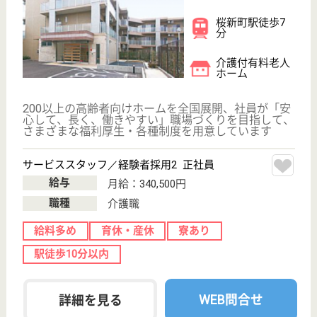
サービススタッフ／経験者採用3 正社員
給与
月給：348,000円
職種
介護職
育休・産休
寮あり
駅徒歩10分以内
WEB問合せ
詳細を見る
その他の求人を見る
アリア二子玉川
業界大手ベネッセ運営、24H看護師常駐
東京都世田谷区
玉川4-4-7