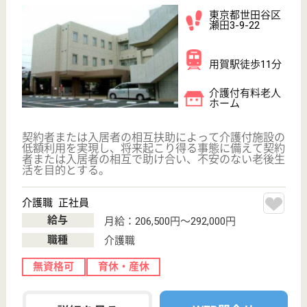
200以上の高齢者向けホームを全国展開、社員が「安
心して、長く、働きやすい」職場づくりを目指して、
さまざまな福利厚生・各種制度を用意しています
サービススタッフ／経験者採用3 正社員
給与
月給：348,000円
職種
介護職
育休・産休
寮あり
駅徒歩10分以内
WEB問合せ
詳細を見る
サービススタッフ／経験者採用1 正社員
給与
月給：333,000円
職種
介護職
給料多め
育休・産休
寮あり
駅徒歩10分以内
WEB問合せ
詳細を見る
その他の求人を見る