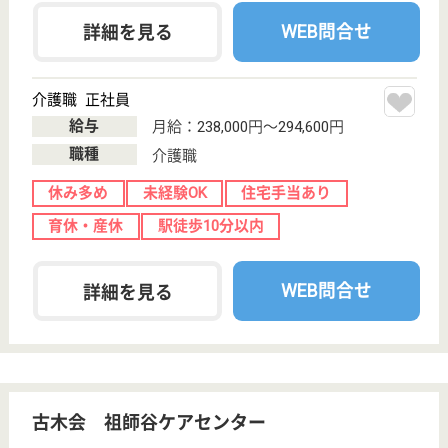
職種
介護職
育休・産休
寮あり
WEB問合せ
詳細を見る
サービススタッフ／経験者採用1 正社員
給与
月給：333,000円
職種
介護職
給料多め
育休・産休
寮あり
WEB問合せ
詳細を見る
その他の求人を見る
芦花翠風邸
業界大手ベネッセ運営
東京都世田谷区
南烏山1-10-17
芦花公園駅徒歩