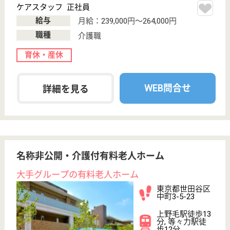
東京都世田谷区
瀬田3-9-22
用賀駅徒歩11分
介護付有料老人
ホーム
契約者または入居者の相互扶助によって介護付施設の
低額利用を実現し、将来起こり得る事態に備えて契約
者または入居者の相互で助け合い、不安のない老後生
活を目的とする。
介護職 正社員
給与
月給：206,500円〜292,000円
職種
介護職
無資格可
育休・産休
WEB問合せ
詳細を見る
ケアマネジャー パート(日勤のみ)
給与
時給：1,500円
職種
ケアマネジャー
給料多め
育休・産休