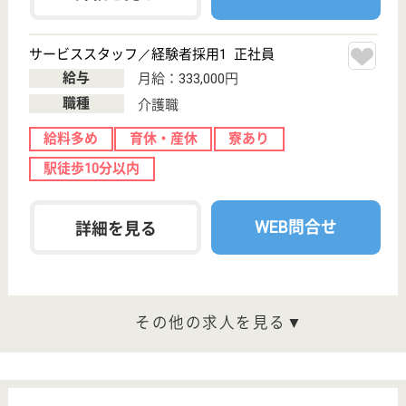
介護の転職支援サービスお申込み
30
簡単
登録
秒
保有資格を選択してくださ
誕生年を入
い
誕生年
必須
保有資格
必須
初任者研修
実務者研修
(ヘルパー2級)
(ヘルパー1級)
介護福祉士
社会福祉士
戻る
ケアマネジャー
PT
次のステッ
OT
その他・なし
次のステップへ