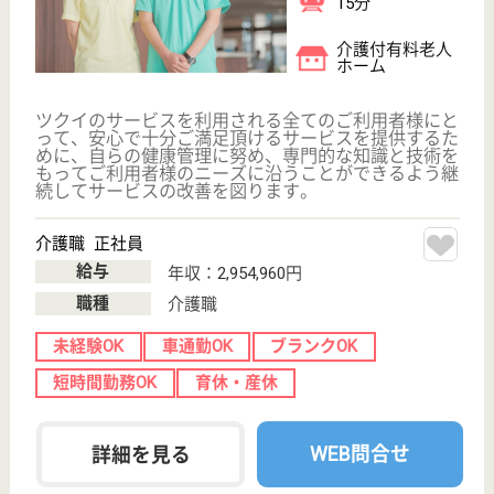
その他の求人を見る
アリア等々力の杜
業界大手ベネッセ運営、24H看護師常駐
東京都世田谷区
等々力1-22-43
等々力駅徒歩7
分
介護付有料老人
ホーム
2011年3月OPEN、緑あふれる邸宅地・等々力、渓谷
の傍らに佇む全33室の上質な空間で、24時間「看
護・介護」の安心な暮らしを
サービススタッフ／経験者採用3 正社員
給与
月給：348,000円
職種
介護職
育休・産休
寮あり
駅徒歩10分以内
WEB問合せ
詳細を見る