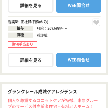
その他の求人を見る
寿心会 フォーライフ桃郷
全室個室ユニット型の特養
東京都世田谷区
北烏山7-8-11
千歳烏山駅徒歩
13分
特別養護老人ホ
ーム, デイサー
ビス, ショート
ステイ...
全室個室（洗面台・トイレ。収納つき）、10人を一
つの生活単位（ユニット）とした家庭的な環境の中
で、小規模生活介護を実施する新型特養です
生活相談員 正社員(日勤のみ)
給与
月給：225,888円〜271,388円
職種
生活相談員
未経験OK
育休・産休
WEB問合せ
詳細を見る