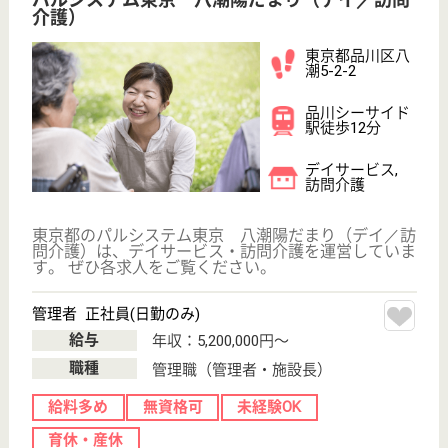
給与
月給：420,000円〜
職種
管理職（管理者・施設長）
給料多め
無資格可
育休・産休
駅徒歩10分以内
WEB問合せ
詳細を見る
むそう ほわわ品川
東京都品川区東
品川3-27-25
青物横丁駅徒歩
7分
その他
東京都のむそう ほわわ品川は、その他を運営してい
ます。 ぜひ各求人をご覧ください。
生活支援員 正社員(日勤のみ)
給与
月給：200,000円
職種
その他