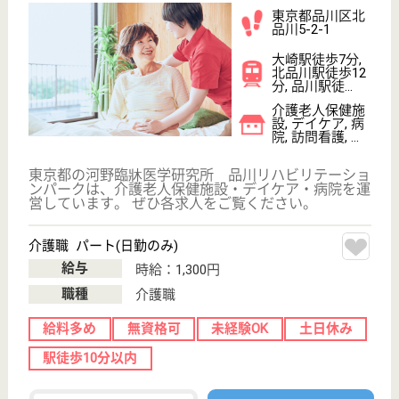
WEB問合せ
詳細を見る
訪問入浴 品川
東京都品川区二
葉3-30-3
西大井駅徒歩5
分
訪問入浴
東京都の訪問入浴 品川は、訪問入浴を運営していま
す。 ぜひ各求人をご覧ください。
オペレーター 正社員(日勤のみ)
給与
月給：220,400円〜235,400円
職種
オペレーター