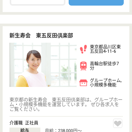
WEB問合せ
詳細を見る
サニーライフ北品川
東京都品川区北
品川3-8-6
新馬場駅徒歩5
分
介護付有料老人
ホーム
東京都のサニーライフ北品川は、介護付有料老人ホー
ムを運営しています。 ぜひ各求人をご覧ください。
介護職 正社員
給与
月給：212,000円〜265,000円
職種
介護職
無資格可
未経験OK
住宅手当あり
駅徒歩10分以内
WEB問合せ
詳細を見る