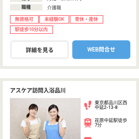
介護職 正社員(日勤のみ)
給与
月給：197,672円〜250,000円
職種
介護職
無資格可
未経験OK
住宅手当あり
育休・産休
駅徒歩10分以内
WEB問合せ
詳細を見る
株式会社ケアメイト 品川営業所
東京都品川区西
大井2-4-14
西大井駅徒歩3
分
訪問介護, 居宅
介護支援事業所,
訪問看護, 看護
小...
東京都の株式会社ケアメイト 品川営業所は、訪問介
護・居宅介護支援事業所・訪問看護を運営していま
す。 ぜひ各求人をご覧ください。