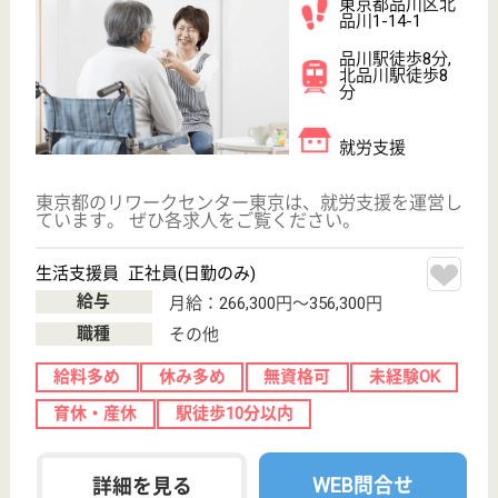
育休・産休
寮あり
駅徒歩10分以内
WEB問合せ
詳細を見る
パルシステム東京 八潮陽だまり（デイ／訪問
介護）
東京都品川区八
潮5-2-2
品川シーサイド
駅徒歩12分
デイサービス,
訪問介護
東京都のパルシステム東京 八潮陽だまり（デイ／訪
問介護）は、デイサービス・訪問介護を運営していま
す。 ぜひ各求人をご覧ください。
管理者 正社員(日勤のみ)
給与
年収：5,200,000円〜
職種
管理職（管理者・施設長）
給料多め
無資格可
未経験OK
育休・産休