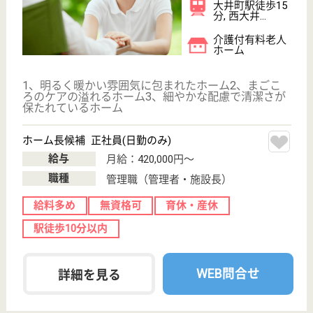
サイトマップ
利用規約
プライバシーポリシー
運営会社
採用ご担当者様へ
お知らせ
看護師の求人・転職なら
『クリックジョブ看護』
介護職求人支援サービス『クリックジョブ介護』運営会社:
ライフワンズ株式会社 ( 厚生労働大臣許可 )13- ユ -303765
Copyright©LifeOnes Ltd. All Rights Reserved
?>