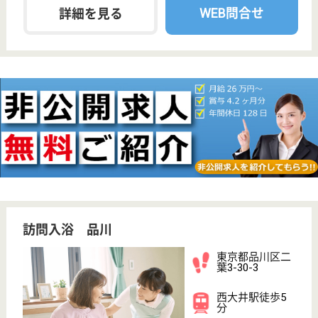
無資格可
未経験OK
育休・産休
駅徒歩10分以内
WEB問合せ
詳細を見る
介護職 正社員(日勤のみ)
給与
月給：215,400円〜230,400円
職種
介護職
無資格可
未経験OK
住宅手当あり
育休・産休
駅徒歩10分以内
WEB問合せ
詳細を見る
アズハイム品川
東京都品川区西
品川3-6-21
大崎駅徒歩7分
介護付有料老人