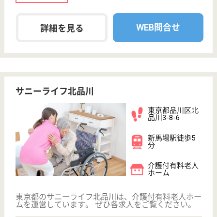
休み多め
無資格可
未経験OK
土日休み
住宅手当あり
育休・産休
WEB問合せ
詳細を見る
現在の検索条件
東京都/品川区
変更
エリア・駅
無資格可
変更
こだわり条件
;
事業所情報の一部は、厚生労働省の介護事業所・生活関連情報
検索「介護サービス情報公表システム 」から転載しておりま
す。