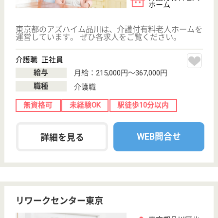
職種
介護職
無資格可
未経験OK
育休・産休
駅徒歩10分以内
WEB問合せ
詳細を見る
アスケア訪問入浴品川
東京都品川区西
中延2-13-8
荏原中延駅徒歩
7分
訪問入浴
東京都のアスケア訪問入浴品川は、訪問入浴を運営し
ています。 ぜひ各求人をご覧ください。
介護職 正社員(日勤のみ)
給与
月給：250,000円
職種
介護職
給料多め
無資格可
未経験OK