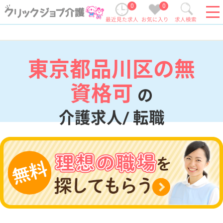
0
0
最近見た求人
お気に入り
求人検索
東京都品川区の無
資格可
の
介護求人/ 転職
現在の検索条件
東京都/品川区
変更
エリア・駅
無資格可
変更
こだわり条件