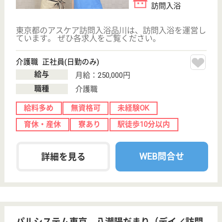
ヘルパー パート(日勤のみ)
給与
時給：1,320円〜3,120円
職種
介護職
給料多め
無資格可
未経験OK
育休・産休
正社員登用制度
託児所あり
WEB問合せ
詳細を見る
名称非公開・介護付有料老人ホーム
大手グループの有料老人ホーム
東京都品川区大
井5-21-18
大森駅徒歩10分,
大井町駅徒歩15
分, 西大井...
介護付有料老人
ホーム
1、明るく暖かい雰囲気に包まれたホーム2、まごこ
ろのケアの溢れるホーム3、細やかな配慮で清潔さが
保たれているホーム
ホーム長候補 正社員(日勤のみ)