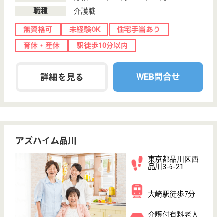
生活支援員 正社員(日勤のみ)
給与
月給：266,300円〜356,300円
職種
その他
給料多め
休み多め
無資格可
未経験OK
育休・産休
駅徒歩10分以内
WEB問合せ
詳細を見る
新生寿会 東五反田倶楽部
東京都品川区東
五反田4-11-6
高輪台駅徒歩7
分
グループホーム,
小規模多機能
東京都の新生寿会 東五反田倶楽部は、グループホー
ム・小規模多機能を運営しています。 ぜひ各求人を
ご覧ください。
介護職 正社員
給与
月給：238,000円〜