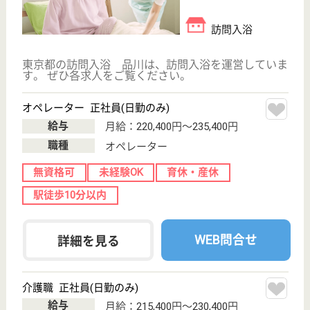
ホーム
東京都のアズハイム品川は、介護付有料老人ホームを
運営しています。 ぜひ各求人をご覧ください。
介護職 正社員
給与
月給：215,000円〜367,000円
職種
介護職
無資格可
未経験OK
駅徒歩10分以内
WEB問合せ
詳細を見る
リワークセンター東京
東京都品川区北
品川1-14-1
品川駅徒歩8分,
北品川駅徒歩8
分
就労支援
東京都のリワークセンター東京は、就労支援を運営し
ています。 ぜひ各求人をご覧ください。