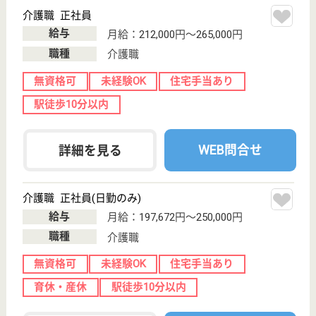
介護の転職支援サービスお申込み
30
簡単
登録
秒
保有資格を選択してくださ
誕生年を入
い
誕生年
必須
保有資格
必須
初任者研修
実務者研修
(ヘルパー2級)
(ヘルパー1級)
介護福祉士
社会福祉士
戻る
ケアマネジャー
PT
次のステッ
OT
その他・なし