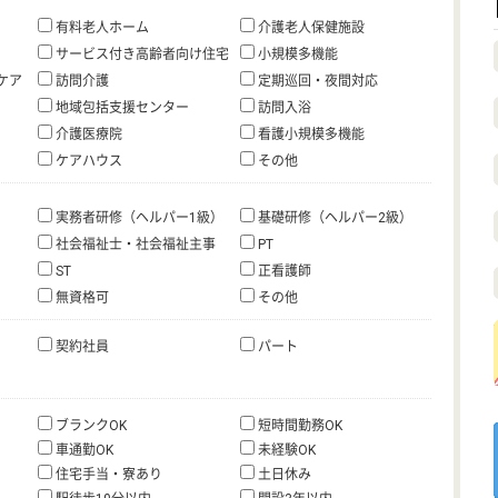
有料老人ホーム
介護老人保健施設
サービス付き高齢者向け住宅
小規模多機能
ケア
訪問介護
定期巡回・夜間対応
地域包括支援センター
訪問入浴
介護医療院
看護小規模多機能
ケアハウス
その他
実務者研修（ヘルパー1級）
基礎研修（ヘルパー2級）
社会福祉士・社会福祉主事
PT
ST
正看護師
無資格可
その他
契約社員
パート
ブランクOK
短時間勤務OK
車通勤OK
未経験OK
住宅手当・寮あり
土日休み