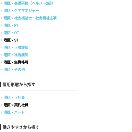
港区 × 基礎研修（ヘルパー2級）
港区 × ケアマネジャー
港区 × 社会福祉士・社会福祉主事
港区 × PT
港区 × OT
港区 × ST
港区 × 正看護師
港区 × 准看護師
港区 × 無資格可
港区 × その他
雇用形態から探す
港区 × 正社員
港区 × 契約社員
港区 × パート
働きやすさから探す