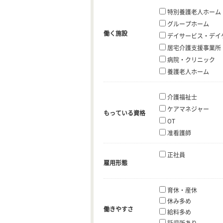
特別養護老人ホーム
グループホーム
働く施設
デイサービス・デイ
居宅介護支援事業所
病院・クリニック
養護老人ホーム
介護福祉士
ケアマネジャー
もっている資格
OT
准看護師
正社員
雇用形態
育休・産休
休み多め
働きやすさ
給料多め