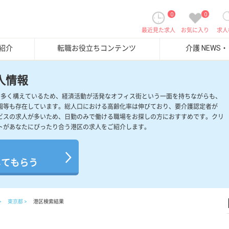
0
0
最近見た求人
お気に入り
求人
紹介
転職お役立ちコンテンツ
介護 NEWS
人情報
を多く構えているため、経済活動が活発なオフィス街という一面を持ちながらも、
園等も存在しています。総人口における高齢化率は伸びており、要介護認定者が
ビスの求人が多いため、日勤のみで働ける職場をお探しの方におすすめです。クリ
トがあなたにぴったり合う港区の求人をご紹介します。
してもらう
東京都
港区検索結果