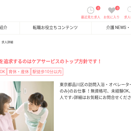
0
0
最近見た求人
お気に入り
求人
紹介
転職お役立ちコンテンツ
介護 NEWS
求人詳細
を追求するのはケアサービスのトップ方針です！
OK
育休・産休
駅徒歩10分以内
東京都品川区の訪問入浴・オペレータ
のみ)のお仕事 ！無資格可、未経験O
人です♪詳細はお気軽にお問合せくだ