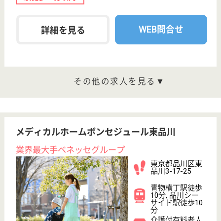
大崎駅徒歩6分
居宅介護支援事
業所, 訪問看護
LEは「地域専門職」が活躍する会社であり、東京都
において全ての訪問看護リハビリは当社が最新です☆
社会保険完備、交通費支給、昇給・賞与あり、住宅手
当や雨の日手当などの諸手当あり◎産前・産後・育
児・介護休暇も完備！弊社独自の楽しい成長システム
を多数ご用意しています♪
作業療法士 正社員(日勤のみ)
給与
年収：3,532,000円〜4,182,000円
職種
リハビリ職（作業療法士）
給料多め
休み多め
土日休み
住宅手当あり
育休・産休
駅徒歩10分以内
WEB問合せ
詳細を見る
理学療法士 正社員(日勤のみ)
給与
年収：3,532,000円〜4,182,000円
職種
リハビリ職（理学療法士）
給料多め
休み多め
土日休み
住宅手当あり
育休・産休
駅徒歩10分以内