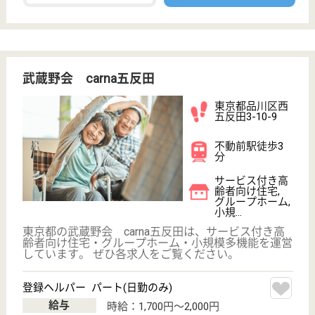
もっとみる（21-36 件 /36 件）
現在の検索条件
東京都/品川区
変更
エリア・駅
給料多め
変更
こだわり条件
;
事業所情報の一部は、厚生労働省の介護事業所・生活関連情報
検索「介護サービス情報公表システム 」から転載しておりま
す。