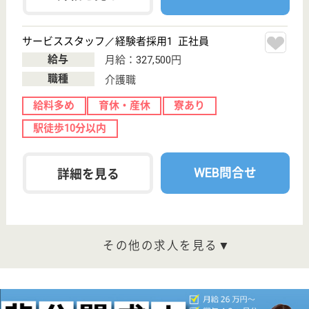
東京都品川区二
葉1-4-15
下神明駅徒歩3
分, 大井町駅徒
歩10分, 西大井...
介護付有料老人
ホーム
200以上の高齢者向けホームを全国展開、社員が「安
心して、長く、働きやすい」職場づくりを目指して、
さまざまな福利厚生・各種制度を用意しています
サービススタッフ／経験者採用2 正社員
給与
月給：335,000円
職種
介護職
給料多め
育休・産休
寮あり
駅徒歩10分以内
WEB問合せ
詳細を見る
サービススタッフ／経験者採用1 正社員
給与
月給：327,500円
職種
介護職
給料多め
育休・産休
寮あり
駅徒歩10分以内