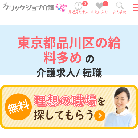
0
0
最近見た求人
お気に入り
求人検索
東京都品川区の給
料多め
の
介護求人/ 転職
現在の検索条件
東京都/品川区
変更
エリア・駅
給料多め
変更
こだわり条件