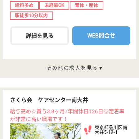
介護付有料老人
ホーム
1、明るく暖かい雰囲気に包まれたホーム2、まごこ
ろのケアの溢れるホーム3、細やかな配慮で清潔さが
保たれているホーム
ホーム長候補 正社員(日勤のみ)
給与
月給：420,000円〜
職種
管理職（管理者・施設長）
給料多め
無資格可
育休・産休
駅徒歩10分以内
WEB問合せ
詳細を見る
介護リーダー 正社員
給与
月給：265,000円〜366,250円
職種
管理職（リーダー）
給料多め
育休・産休
駅徒歩10分以内
WEB問合せ
詳細を見る
その他の求人を見る