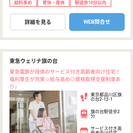
東京都品川区小
山1-1-1
不動前駅徒歩6
分
デイサービス
東京都のデイサービスセンター小山は、デイサービス
を運営しています。 ぜひ各求人をご覧ください。
所長候補 正社員(日勤のみ)
給与
年収：3,604,680円
職種
管理職（管理者・施設長）
給料多め
住宅手当あり
育休・産休
駅徒歩10分以内
WEB問合せ
詳細を見る
株式会社リリフル
東京都品川区北
品川5-12-1-503
北品川駅徒歩9
分, 品川駅徒歩