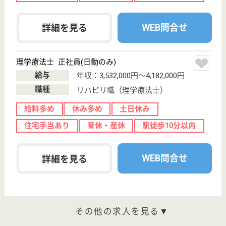
サービス付き高
齢者向け住宅,
グループホーム,
小規...
東京都の武蔵野会 carna五反田は、サービス付き高
齢者向け住宅・グループホーム・小規模多機能を運営
しています。 ぜひ各求人をご覧ください。
登録ヘルパー パート(日勤のみ)
給与
時給：1,700円〜2,000円
職種
介護職
給料多め
育休・産休
駅徒歩10分以内
WEB問合せ
詳細を見る
ケアマネジャー 正社員
給与
月給：272,000円〜294,000円
職種
ケアマネジャー
給料多め
未経験OK
住宅手当あり
育休・産休
駅徒歩10分以内
WEB問合せ
詳細を見る