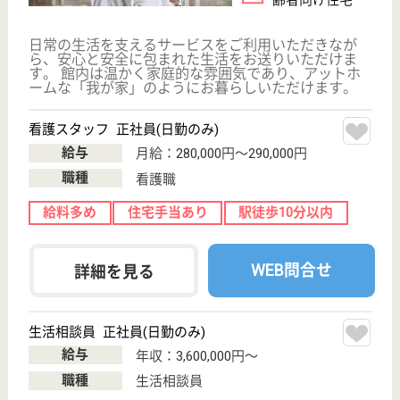
13分
訪問介護, 訪問
看護
東京都の株式会社リリフルは、訪問介護・訪問看護を
運営しています。 ぜひ各求人をご覧ください。
介護職 契約社員(日勤のみ)
給与
時給：1,500円
職種
介護職
給料多め
休み多め
未経験OK
ブランクOK
駅徒歩10分以内
WEB問合せ
詳細を見る
名称非公開・介護付有料老人ホーム
大手グループの有料老人ホーム
東京都品川区大
井5-21-18
大森駅徒歩10分,
大井町駅徒歩15
分, 西大井...