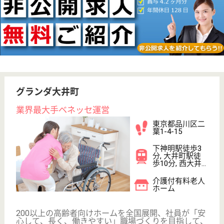
WEB問合せ
詳細を見る
その他の求人を見る
メディカルホームボンセジュール東品川
業界最大手ベネッセグループ
東京都品川区東
品川3-17-25
青物横丁駅徒歩
10分, 品川シー
サイド駅徒歩10
分
介護付有料老人
ホーム
2012年4月OPEN
サービススタッフ／経験者採用1 正社員
給与
月給：327,500円
職種
介護職
給料多め
育休・産休
寮あり