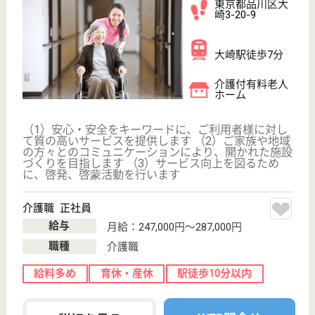
給料多め
育休・産休
駅徒歩10分以内
WEB問合せ
詳細を見る
東急ウェリナ旗の台
東急電鉄が母体のサービス付き高齢者向け住宅！
福利厚生が充実☆給与高め◎資格取得支援制度あ
り♪
東京都品川区旗
の台2-12-1
旗の台駅徒歩2
分
サービス付き高
齢者向け住宅
日常の生活を支えるサービスをご利用いただきなが
ら、安心と安全に包まれた生活をお送りいただけま
す。 館内は温かく家庭的な雰囲気であり、アットホ
ームな「我が家」のようにお暮らしいただけます。
看護スタッフ 正社員(日勤のみ)
給与
月給：280,000円〜290,000円
職種
看護職