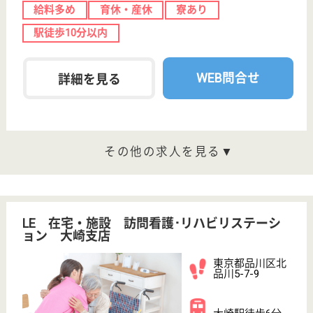
WEB問合せ
詳細を見る
オハナ中延
東急電鉄グループのデイサービスです！福利厚生
が充実☆資格取得支援制度あり♪
東京都品川区中
延4-5-7
中延駅徒歩2分
デイサービス
楽しくくつろいで過していただけるよう、ラウンジを
設けるなど居心地のよい上質な空間をご用意いたしま
した。会話もはずみ、温かい雰囲気の中でお過ごしい
ただけます。
機能訓練指導員 パート(日勤のみ)
給与
時給：1,600円〜
職種
その他
給料多め
未経験OK
育休・産休
駅徒歩10分以内