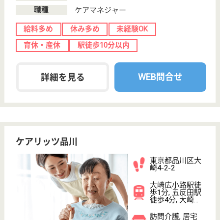
さくら会 品川区立大井林町高齢者住宅
東京都品川区東
大井4-9-1
鮫洲駅徒歩4分
サービス付き高
齢者向け住宅,
小規模多機能
東京都のさくら会 品川区立大井林町高齢者住宅は、
サービス付き高齢者向け住宅・小規模多機能を運営し
ています。 ぜひ各求人をご覧ください。
介護職 正社員
給与
月給：240,200円〜294,200円
職種
介護職
給料多め
休み多め
未経験OK
ブランクOK
育休・産休
駅徒歩10分以内
WEB問合せ
詳細を見る