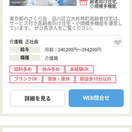
採用ご担当者様へ
お知らせ
看護師の求人・転職なら
『クリックジョブ看護』
介護職求人支援サービス『クリックジョブ介護』運営会社:
ライフワンズ株式会社 ( 厚生労働大臣許可 )13- ユ -303765
Copyright©LifeOnes Ltd. All Rights Reserved
?>