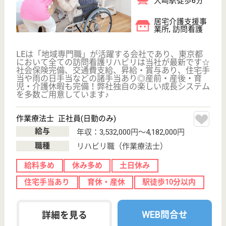
WEB問合せ
詳細を見る
ファミリアガーデン品川
東京都品川区大
崎3-20-9
大崎駅徒歩7分
介護付有料老人
ホーム
（1）安心・安全をキーワードに、ご利用者様に対し
て質の高いサービスを提供します （2）ご家族や地域
の方々とのコミュニケーションにより、開かれた施設
づくりを目指します （3）サービス向上を図るため
に、啓発、啓蒙活動を行います
介護職 正社員
給与
月給：247,000円〜287,000円
職種
介護職
給料多め
育休・産休
駅徒歩10分以内