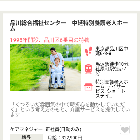
その他の求人を見る
アスケア訪問入浴品川
東京都品川区西
中延2-13-8
荏原中延駅徒歩
7分
訪問入浴
東京都のアスケア訪問入浴品川は、訪問入浴を運営し
ています。 ぜひ各求人をご覧ください。
介護職 正社員(日勤のみ)
給与
月給：250,000円
職種
介護職
給料多め
無資格可
未経験OK
育休・産休
寮あり
駅徒歩10分以内
WEB問合せ
詳細を見る