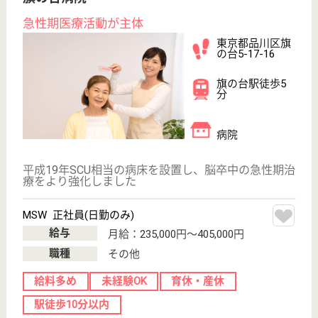
備、交通費支給、昇給・賞与あり、住宅手当等の諸手
当あり◎介護・産前産後休暇・育児休暇も完備！その
他、弊社独自の楽しい成長システムを多数ご用意♪
作業療法士 正社員(日勤のみ)
給与
年収：3,532,000円〜4,182,000円
職種
リハビリ職（作業療法士）
給料多め
休み多め
土日休み
住宅手当あり
育休・産休
駅徒歩10分以内
WEB問合せ
詳細を見る
理学療法士 正社員(日勤のみ)
給与
年収：3,532,000円〜4,182,000円
職種
リハビリ職（理学療法士）
給料多め
休み多め
土日休み
住宅手当あり
育休・産休
駅徒歩10分以内
WEB問合せ
詳細を見る
その他の求人を見る