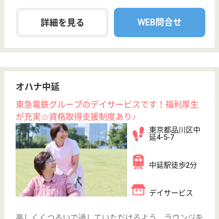
品川総合福祉センター 中延特別養護老人ホー
ム
1998年開設、品川区6番目の特養
東京都品川区中
延6-8-8
馬込駅徒歩10分,
荏原町駅徒歩7
分
特別養護老人ホ
ーム, デイサー
ビス, ショート
ステイ...
「くつろいだ雰囲気の中で時折心を動かしていただ
く」という考え方のもと、介護サービスを提供してい
ます
ケアマネジャー 正社員(日勤のみ)
給与
月給：322,900円
職種
ケアマネジャー
給料多め
休み多め
未経験OK
育休・産休
駅徒歩10分以内
WEB問合せ
詳細を見る