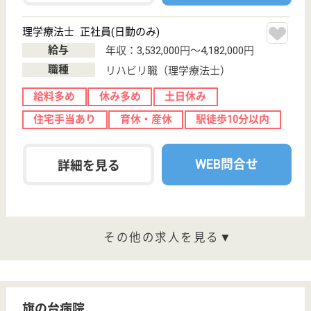
WEB問合せ
詳細を見る
介護職／夜勤 正社員
給与
月給：265,000円〜300,000円
職種
介護職
給料多め
休み多め
育休・産休
駅徒歩10分以内
WEB問合せ
詳細を見る
LE 在宅・施設 訪問看護・リハビリステーシ
ョン 旗の台支店
東京都品川区中
延3-5-10
荏原中延駅徒歩
4分, 中延駅徒歩
5分
居宅介護支援事
業所, 訪問看護
旗の台支店は、各個人が能力を発揮できる店舗、個人
の能力を活かしきりチームとして何倍もの力を発揮で
きる店舗を目指し、日々努力しています！社会保険完