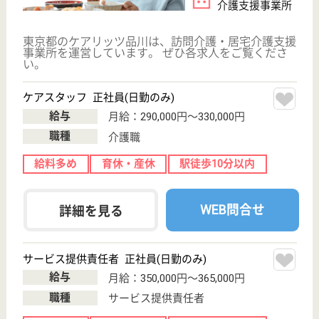
株式会社ケアメイト 品川営業所
東京都品川区西
大井2-4-14
西大井駅徒歩3
分
訪問介護, 居宅
介護支援事業所,
訪問看護, 看護
小...
東京都の株式会社ケアメイト 品川営業所は、訪問介
護・居宅介護支援事業所・訪問看護を運営していま
す。 ぜひ各求人をご覧ください。
ヘルパー パート(日勤のみ)
給与
時給：1,320円〜3,120円
職種
介護職
給料多め
無資格可
未経験OK
育休・産休
正社員登用制度
託児所あり
WEB問合せ
詳細を見る
デイサービスセンター小山