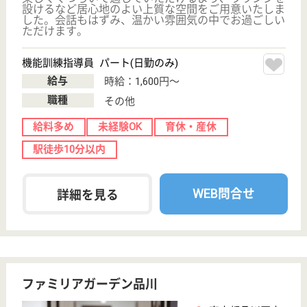
ケアリッツ品川
東京都品川区大
崎4-2-2
大崎広小路駅徒
歩1分, 五反田駅
徒歩4分, 大崎...
訪問介護, 居宅
介護支援事業所
東京都のケアリッツ品川は、訪問介護・居宅介護支援
事業所を運営しています。 ぜひ各求人をご覧くださ
い。
ケアスタッフ 正社員(日勤のみ)
給与
月給：290,000円〜330,000円
職種
介護職
給料多め
育休・産休
駅徒歩10分以内
WEB問合せ
詳細を見る
サービス提供責任者 正社員(日勤のみ)
給与
月給：350,000円〜365,000円
職種
サービス提供責任者