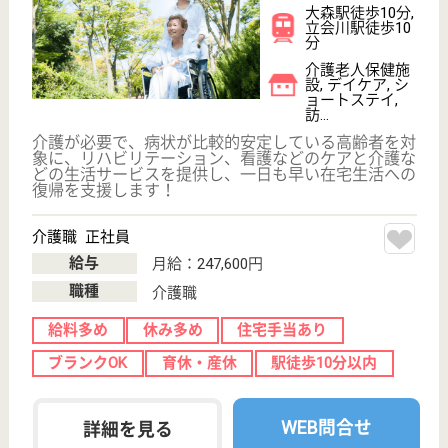
春光福祉会 ロイヤルサニー
2000年開設、定員60名の特養
東京都品川区西
大井2-4-4
西大井駅徒歩3
分
特別養護老人ホ
ーム, グループ
ホーム, デイサ
ービス...
看護師の配置と24時間連絡体制の確保で、これから
の人生が彩り実りあるものとなるよう願い、心のこも
ったサービスを提供いたします
介護支援専門員 正社員(日勤のみ)
給与
月給：308,000円〜323,000円
職種
ケアマネジャー
給料多め
育休・産休
駅徒歩10分以内
WEB問合せ
詳細を見る