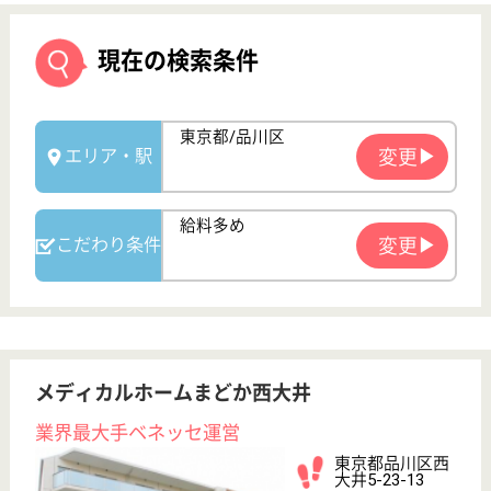
メディカルホームまどか西大井
業界最大手ベネッセ運営
東京都品川区西
大井5-23-13
西大井駅徒歩10
分
介護付有料老人
ホーム
2010年6月OPEN、200以上の高齢者向けホームを全
国展開、社員が「安心して、長く、働きやすい」職場
づくりを目指して、さまざまな福利厚生・各種制度を
用意
サービススタッフ／経験者採用2 正社員
給与
月給：335,000円
職種
介護職
給料多め
育休・産休
寮あり
駅徒歩10分以内
WEB問合せ
詳細を見る