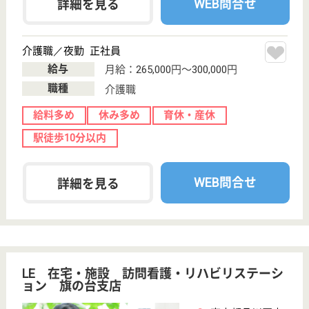
給料多め
住宅手当あり
駅徒歩10分以内
WEB問合せ
詳細を見る
生活相談員 正社員(日勤のみ)
給与
年収：3,600,000円〜
職種
生活相談員
給料多め
未経験OK
育休・産休
駅徒歩10分以内
WEB問合せ
詳細を見る
その他の求人を見る
さくら会 ケアセンター南大井
給与高め☆賞与3.8ヶ月♪年間休日126日◎定着率
が非常に高い職場です！
東京都品川区南
大井5-19-1