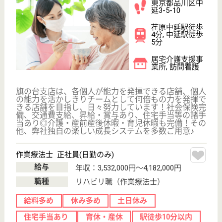
大森駅徒歩10分,
立会川駅徒歩10
分
介護老人保健施
設, デイケア, シ
ョートステイ,
訪...
介護が必要で、病状が比較的安定している高齢者を対
象に、リハビリテーション、看護などのケアと介護な
どの生活サービスを提供し、一日も早い在宅生活への
復帰を支援します！
介護職 正社員
給与
月給：247,600円
職種
介護職
給料多め
休み多め
住宅手当あり
ブランクOK
育休・産休
駅徒歩10分以内
WEB問合せ
詳細を見る
武蔵野会 carna五反田
東京都品川区西
五反田3-10-9
不動前駅徒歩3
分