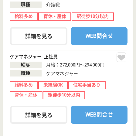
介護の転職支援サービスお申込み
30
簡単
登録
秒
保有資格を選択してくださ
誕生年を入
い
誕生年
必須
保有資格
必須
初任者研修
実務者研修
(ヘルパー2級)
(ヘルパー1級)
介護福祉士
社会福祉士
戻る
ケアマネジャー
PT
次のステッ
OT
その他・なし
次のステップへ