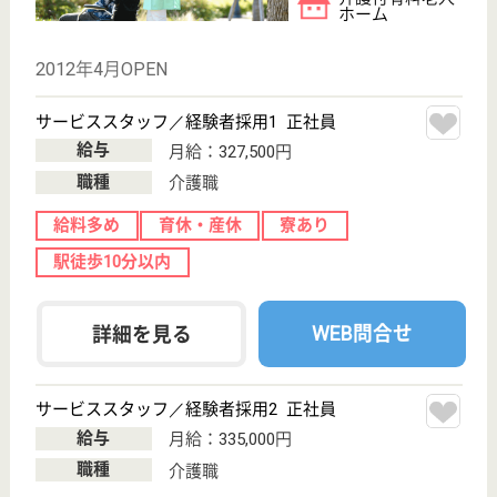
WEB問合せ
詳細を見る
その他の求人を見る
旗の台病院
急性期医療活動が主体
東京都品川区旗
の台5-17-16
旗の台駅徒歩5
分
病院
平成19年SCU相当の病床を設置し、脳卒中の急性期治
療をより強化しました
MSW 正社員(日勤のみ)
給与
月給：235,000円〜405,000円
職種
その他
給料多め
未経験OK
育休・産休
駅徒歩10分以内