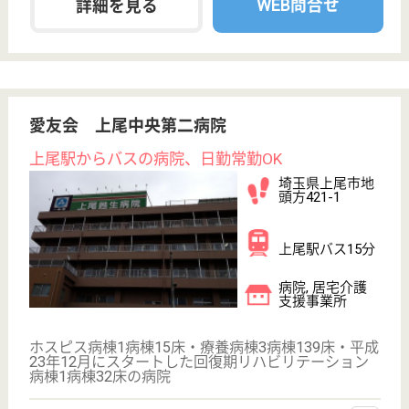
最寄りバス停から徒歩10分とアクセスの良い特別養
護老人ホームです☆プライバシーに配慮し居室は完全
個室ですが、ユニットにキッチン設備やダイニングが
あり家庭的な雰囲気の中で過ごせるようになっていま
す◎職員一人ひとりの人間力の向上、専門職としての
向上を目指し多彩な研修制度を設けています！
看護職 正社員(日勤のみ)
給与
月給：250,000円〜280,000円
職種
看護職
未経験OK
賞与4か月以上
車通勤OK
育休・産休
託児所あり
WEB問合せ
詳細を見る
藤仁会 藤村病院
明治19年開業、地域密着型の二次救急病院
埼玉県上尾市仲
町1-8-33
上尾駅徒歩5分
病院, 地域包括
支援センター