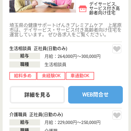
休み多め
未経験OK
車通勤OK
住宅手当あり
育休・産休
WEB問合せ
詳細を見る
作業療法士 正社員(日勤のみ)
給与
月給：230,400円〜294,000円
職種
リハビリ職（作業療法士）
休み多め
未経験OK
車通勤OK
住宅手当あり
育休・産休
WEB問合せ
詳細を見る
その他の求人を見る
真栄会 椋の木
埼玉県上尾市大
字平塚322