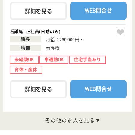
未経験OK
住宅手当あり
ブランクOK
育休・産休
WEB問合せ
詳細を見る
介護支援専門員 パート(日勤のみ)
給与
時給：1,300円
職種
ケアマネジャー
未経験OK
車通勤OK
育休・産休
WEB問合せ
詳細を見る
その他の求人を見る
けあビジョン上尾
30年の歴史と安定した経営母体で安心☆福利厚生
も充実！資格取得バックアップ制度や技術研究会
もございます◎
埼玉県上尾市上