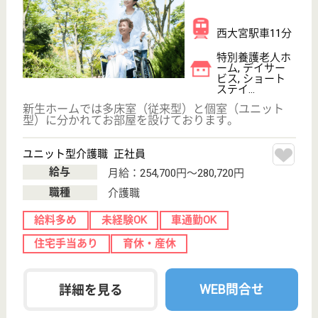
生活相談員 正社員(日勤のみ)
給与
月給：234,180円〜242,430円
職種
生活相談員
未経験OK
賞与4か月以上
車通勤OK
住宅手当あり
育休・産休
WEB問合せ
詳細を見る
ミモザ上尾あおき苑
埼玉県上尾市小
泉5-29-6
北上尾駅車8分