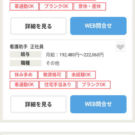
藤仁会 ふれあいの郷あげお
平成16年OPENの介護老人保健施設
埼玉県上尾市平
方1915
上尾駅バス20分
介護老人保健施
設, グループホ
ーム, デイケア,
シ...
入所定員100名・通所定員40名・一般棟60床・認知症
専門棟40床の老健、上尾駅からバス、4週10休・年間
休日122日とじっくり働ける理想の職場環境
介護職 正社員(日勤のみ)
給与
月給：191,200円〜238,000円
職種
介護職
無資格可
未経験OK
車通勤OK
住宅手当あり
短時間勤務OK
育休・産休
WEB問合せ
詳細を見る
作業療法士 正社員(日勤のみ)