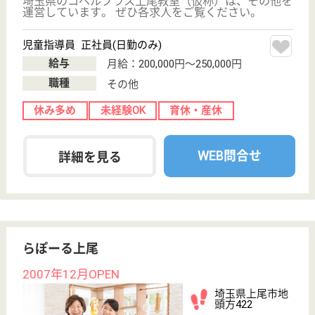
埼玉県で3番目に古い老健、AMGグループ
埼玉県上尾市西
門前636
上尾駅バス10分
介護老人保健施
設, デイケア, 居
宅介護支援事業
所,...
教育体制がしっかりとしており職員の雰囲気がもの凄
く良いと評判、入所者の健康管理・与薬業務・医療処
置・バイタルサインチェック・生活指導等の業務
支援相談員 正社員(日勤のみ)
給与
月給：211,000円〜232,700円
職種
生活相談員
給料多め
休み多め
未経験OK
車通勤OK
育休・産休
WEB問合せ
詳細を見る
藤和会 四季の郷上尾
埼玉県上尾市大