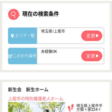
新生会 新生ホーム
上尾市の特別養護老人ホーム
埼玉県上尾市平
方領々家224-1
西大宮駅車11分
特別養護老人ホ
ーム, デイサー
ビス, ショート
ステイ...
新生ホームでは多床室（従来型）と個室（ユニット
型）に分かれてお部屋を設けております。
ユニット型介護職 正社員
給与
月給：254,700円〜280,720円
職種
介護職
給料多め
未経験OK
車通勤OK
住宅手当あり
育休・産休
WEB問合せ
詳細を見る