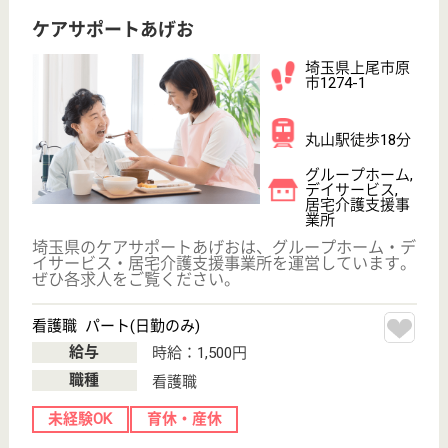
給与
月給：214,700円〜266,600円
職種
リハビリ職（作業療法士）
休み多め
未経験OK
車通勤OK
住宅手当あり
育休・産休
託児所あり
WEB問合せ
詳細を見る
ここいち上尾
埼玉県上尾市本
町4-8-19
上尾駅徒歩16分
サービス付き高
齢者向け住宅,
訪問介護, 居宅
介護支...
埼玉県のここいち上尾は、サービス付き高齢者向け住
宅・訪問介護・居宅介護支援事業所を運営していま
す。 ぜひ各求人をご覧ください。
介護支援専門員 正社員(日勤のみ)
給与
月給：231,000円
職種
ケアマネジャー