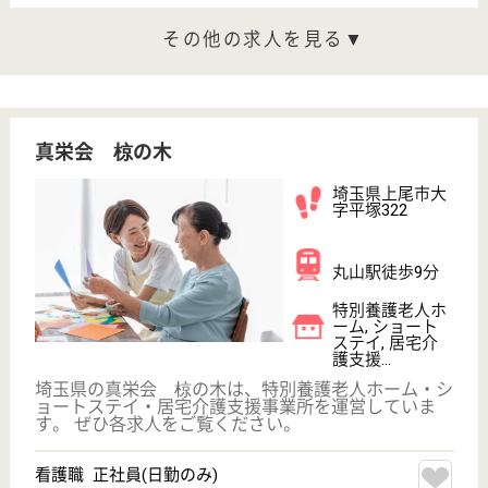
育休・産休
駅徒歩10分以内
WEB問合せ
詳細を見る
もっとみる（21-25 件 /25 件）
現在の検索条件
埼玉県/上尾市
変更
エリア・駅
未経験OK
変更
こだわり条件
;
事業所情報の一部は、厚生労働省の介護事業所・生活関連情報
検索「介護サービス情報公表システム 」から転載しておりま
す。