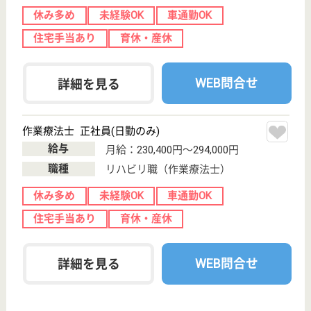
座1-12-20
上尾駅徒歩3分
訪問介護
『1人1人に合わせたオーダー介護』というモットー
のもと、介護の基本に忠実に守りながら、1人1人の
ニーズに合わせた個別対応と柔軟でケアを行っていま
す！最寄りの上尾店より徒歩3分とアクセス良好◎介
護負担軽減手当や保育園料補助制度等の独自の手当を
設け、介護中の方や子育て中の方も働きやすいように
支援☆
サービス提供責任者 正社員(日勤のみ)
給与
月給：188,000円〜206,000円
職種
サービス提供責任者
休み多め
未経験OK
土日休み
住宅手当あり
育休・産休
駅徒歩10分以内
WEB問合せ
詳細を見る
介護職 正社員(日勤のみ)
給与
月給：186,000円〜196,000円
職種
介護職
休み多め
未経験OK
住宅手当あり