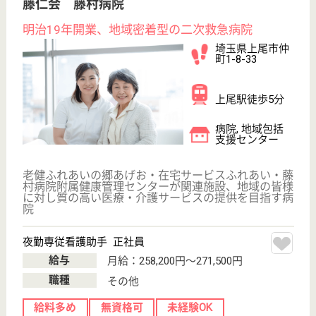
上尾駅バス31分
介護老人保健施
設, デイケア, シ
ョートステイ,
居...
社会福祉法人 安誠福祉会が経営する高齢者施設６か
所のうちの一 つです。超高齢社会のニーズに対応
し、今後ますます発展する施設 です。
ケアマネジャー 正社員(日勤のみ)
給与
月給：196,000円〜220,000円
職種
ケアマネジャー
未経験OK
車通勤OK
ブランクOK
育休・産休
WEB問合せ
詳細を見る
介護職 正社員(日勤のみ)
給与
月給：198,000円〜272,000円
職種
介護職
未経験OK
車通勤OK
育休・産休
WEB問合せ
詳細を見る