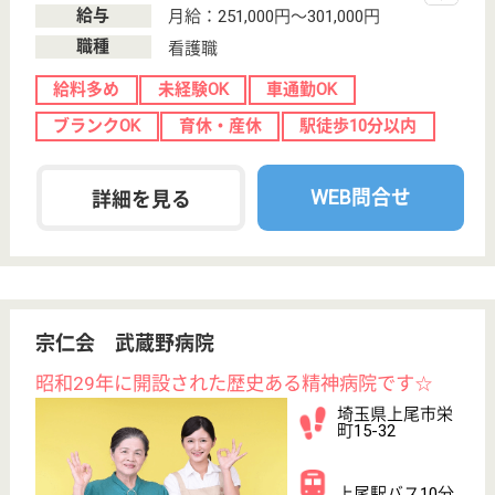
介護の転職支援サービスお申込み
30
簡単
登録
秒
保有資格を選択してくださ
誕生年を入
い
誕生年
必須
保有資格
必須
初任者研修
実務者研修
(ヘルパー2級)
(ヘルパー1級)
介護福祉士
社会福祉士
戻る