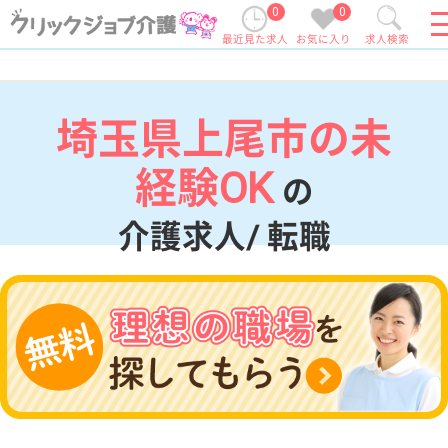
0
0
最近見た求人
お気に入り
求人検索
埼玉県上尾市の未
経験OK
の
介護求人/ 転職
現在の検索条件
埼玉県/上尾市
変更
エリア・駅
未経験OK
変更
こだわり条件