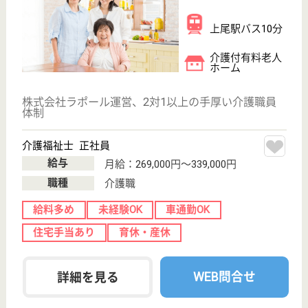
字中新井333-2
宮原駅バス14分
特別養護老人ホ
ーム
埼玉県の藤和会 四季の郷上尾は、特別養護老人ホー
ムを運営しています。 ぜひ各求人をご覧ください。
介護支援専門員 正社員(日勤のみ)
給与
月給：245,000円〜275,000円
職種
ケアマネジャー
未経験OK
車通勤OK
住宅手当あり
育休・産休
WEB問合せ
詳細を見る
機能訓練指導員 正社員(日勤のみ)
給与
月給：240,000円〜260,000円
職種
その他
未経験OK
車通勤OK
住宅手当あり
育休・産休