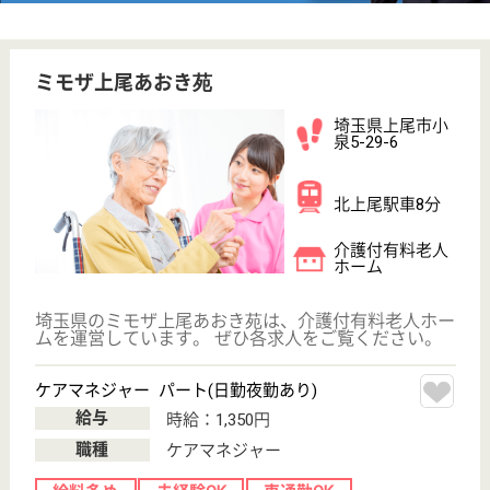
埼玉県のコペルプラス上尾教室（仮称）は、その他を
運営しています。 ぜひ各求人をご覧ください。
児童指導員 正社員(日勤のみ)
給与
月給：200,000円〜250,000円
職種
その他
休み多め
未経験OK
育休・産休
WEB問合せ
詳細を見る
らぽーる上尾
2007年12月OPEN
埼玉県上尾市地
頭方422
上尾駅バス10分
介護付有料老人
ホーム
株式会社ラポール運営、2対1以上の手厚い介護職員
体制
介護福祉士 正社員