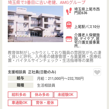
藤仁会 藤の郷あげお
埼玉県上尾市二
ツ宮897-4
上尾駅バス7分
グループホーム,
小規模多機能
埼玉県の藤仁会 藤の郷あげおは、グループホーム・
小規模多機能を運営しています。 ぜひ各求人をご覧
ください。
介護福祉士 正社員
給与
月給：231,200円〜280,200円
職種
介護職
未経験OK
車通勤OK
住宅手当あり
育休・産休
寮あり
託児所あり
WEB問合せ
詳細を見る
管理者 正社員(日勤のみ)