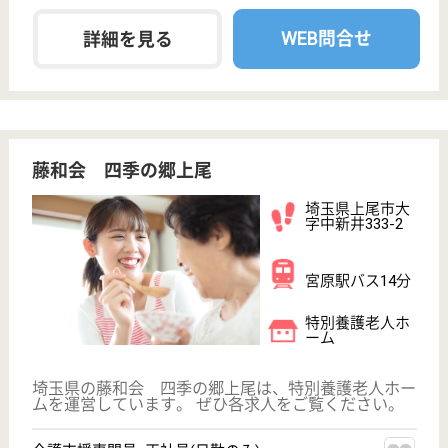
給与
月給：360,000円
職種
看護職
給料多め
未経験OK
車通勤OK
住宅手当あり
育休・産休
寮あり
WEB問合せ
詳細を見る
健康サポートげんきプレミアムケア 上尾原市
埼玉県上尾市原
市998-1
上尾駅車13分
デイサービス,
サービス付き高
齢者向け住宅
埼玉県の健康サポートげんきプレミアムケア 上尾原
市は、デイサービス・サービス付き高齢者向け住宅を
運営しています。 ぜひ各求人をご覧ください。
生活相談員 正社員(日勤のみ)
給与
月給：264,000円〜300,000円
職種
生活相談員