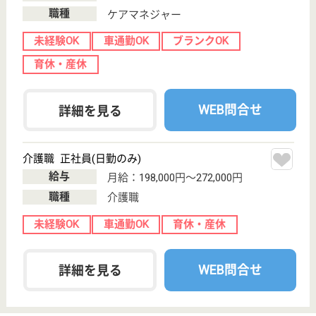
サイトマップ
利用規約
プライバシーポリシー
運営会社
採用ご担当者様へ
お知らせ
看護師の求人・転職なら
『クリックジョブ看護』
介護職求人支援サービス『クリックジョブ介護』運営会社:
ライフワンズ株式会社 ( 厚生労働大臣許可 )13- ユ -303765
Copyright©LifeOnes Ltd. All Rights Reserved
?>