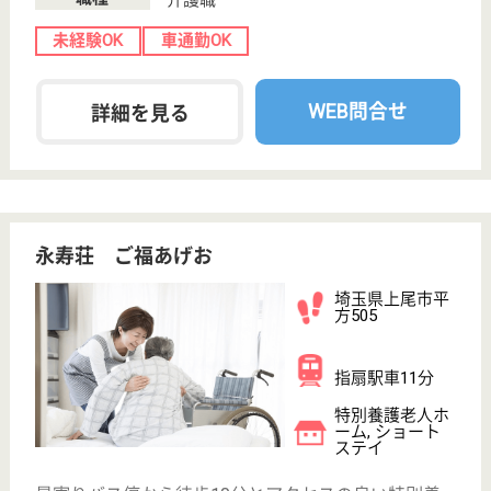
丸山駅徒歩9分
特別養護老人ホ
ーム, ショート
ステイ, 居宅介
護支援...
埼玉県の真栄会 椋の木は、特別養護老人ホーム・シ
ョートステイ・居宅介護支援事業所を運営していま
す。 ぜひ各求人をご覧ください。
看護職 正社員(日勤のみ)
給与
月給：251,000円〜301,000円
職種
看護職
給料多め
未経験OK
車通勤OK
ブランクOK
育休・産休
駅徒歩10分以内
WEB問合せ
詳細を見る
宗仁会 武蔵野病院
昭和29年に開設された歴史ある精神病院です☆
埼玉県上尾市栄
町15-32
上尾駅バス10分