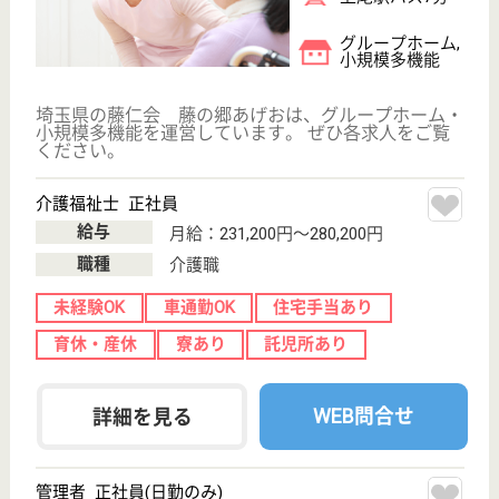
ケアサポートあげお
埼玉県上尾市原
市1274-1
丸山駅徒歩18分
グループホーム,
デイサービス,
居宅介護支援事
業所
埼玉県のケアサポートあげおは、グループホーム・デ
イサービス・居宅介護支援事業所を運営しています。
ぜひ各求人をご覧ください。
看護職 パート(日勤のみ)
給与
時給：1,500円
職種
看護職
未経験OK
育休・産休
WEB問合せ
詳細を見る
看護職 正社員(日勤のみ)
給与
月給：230,000円〜
職種
看護職
未経験OK
車通勤OK
住宅手当あり