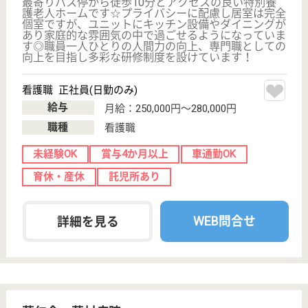
病院
ただ業務をこなすのではなく患者様と深くかかわりた
い方、精神科に興味がありこれから勉強をしたい方
今まで精神科に勤務していたけど環境を変えて勉強し
たい方、人が好きな方、 とても魅力ある、イキイキ
と働ける病院です☆
看護助手 正社員
給与
年収：3,054,448円〜3,938,448円
職種
その他
無資格可
未経験OK
車通勤OK
ブランクOK
育休・産休
WEB問合せ
詳細を見る
安誠福祉会 ハーティハイム
安誠福祉会運営の老健
埼玉県上尾市平
方3147-3