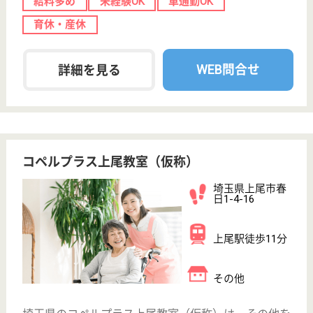
給与
月給：269,000円〜339,000円
職種
介護職
給料多め
未経験OK
車通勤OK
住宅手当あり
育休・産休
WEB問合せ
詳細を見る
夜勤専従（看護職） 正社員
給与
月給：325,000円〜409,000円
職種
看護職
給料多め
未経験OK
車通勤OK
ブランクOK
育休・産休
WEB問合せ
詳細を見る
その他の求人を見る
愛友会 あげお愛友の里