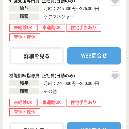
給料多め
未経験OK
車通勤OK
WEB問合せ
詳細を見る
介護職員 正社員(日勤のみ)
給与
月給：229,000円〜250,000円
職種
介護職
未経験OK
車通勤OK
WEB問合せ
詳細を見る
永寿荘 ご福あげお
埼玉県上尾市平
方505
指扇駅車11分
特別養護老人ホ
ーム, ショート
ステイ