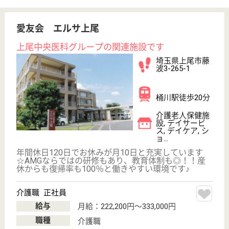
町1-1-14
上尾駅徒歩3分
訪問介護, 居宅
介護支援事業所
介護に関する知識・技術はもちろんのこと接遇のマナ
ーや職業倫理、法規の理解なども身につけることがで
きます◎自分を最大限に生かしてくれる、生涯にわた
って役立つ技能を身に着けることのできる環境です！
確かな技術を身に着け、やりがいと充実感をもって仕
事に取り組みましょう！
センター長候補及び介護職員 正社員(日勤のみ)
給与
月給：240,928円〜293,428円
職種
管理職（管理者・施設長）
未経験OK
賞与4か月以上
車通勤OK
住宅手当あり
ブランクOK
育休・産休
WEB問合せ
詳細を見る
やさしい手上尾店
埼玉県上尾市柏