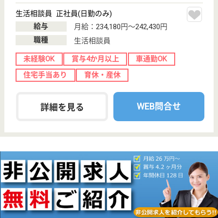
介護付有料老人
ホーム
埼玉県のミモザ上尾あおき苑は、介護付有料老人ホー
ムを運営しています。 ぜひ各求人をご覧ください。
ケアマネジャー パート(日勤夜勤あり)
給与
時給：1,350円
職種
ケアマネジャー
給料多め
未経験OK
車通勤OK
育休・産休
WEB問合せ
詳細を見る
コペルプラス上尾教室（仮称）
埼玉県上尾市春
日1-4-16
上尾駅徒歩11分
その他