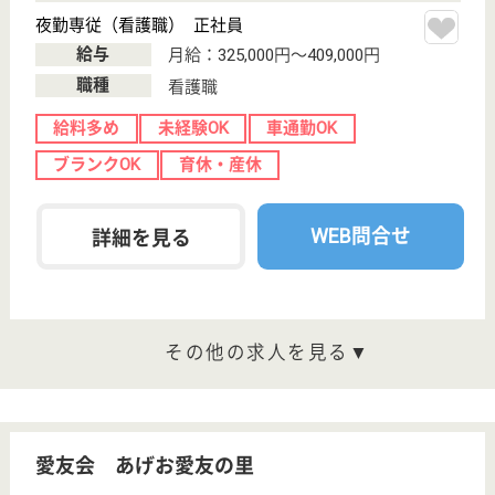
WEB問合せ
詳細を見る
愛友会 上尾中央第二病院
上尾駅からバスの病院、日勤常勤OK
埼玉県上尾市地
頭方421-1
上尾駅バス15分
病院, 居宅介護
支援事業所
ホスピス病棟1病棟15床・療養病棟3病棟139床・平成
23年12月にスタートした回復期リハビリテーション
病棟1病棟32床の病院
看護助手 正社員
給与
月給：224,300円〜
職種
その他
休み多め
無資格可
未経験OK
車通勤OK
育休・産休
託児所あり
WEB問合せ
詳細を見る