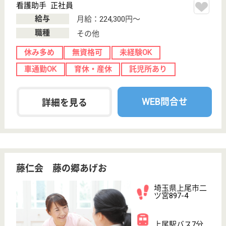
老健ふれあいの郷あげお・在宅サービスふれあい・藤
村病院附属健康管理センターが関連施設、地域の皆様
に対し質の高い医療・介護サービスの提供を目指す病
院
夜勤専従看護助手 正社員
給与
月給：258,200円〜271,500円
職種
その他
給料多め
無資格可
未経験OK
車通勤OK
ブランクOK
育休・産休
WEB問合せ
詳細を見る
看護助手 正社員
給与
月給：192,480円〜222,060円
職種
その他
休み多め
無資格可
未経験OK
車通勤OK
住宅手当あり
ブランクOK
WEB問合せ
詳細を見る