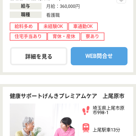
育休・産休
WEB問合せ
詳細を見る
その他の求人を見る
愛友会 エルサ上尾
上尾中央医科グループの関連施設です
埼玉県上尾市藤
波3-265-1
桶川駅徒歩20分
介護老人保健施
設, デイサービ
ス, デイケア, シ
ョ...
年間休日120日でお休みが月10日と充実しています
☆AMGならではの研修もあり、教育体制も◎！！産
休からも復帰率も100％と働きやすい環境です♪
介護職 正社員
給与
月給：222,200円〜333,000円
職種
介護職