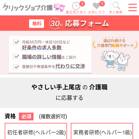
0
0
最近見た求人
お気に入り
求人検索
やさしい手上尾店
介護職
の
に応募する
資格
必須
(複数選択可)
初任者研修
実務者研修
(ヘルパー2級)
(ヘルパー1級)
介護福祉士
社会福祉士
ケアマネジャー
PT
OT
その他・なし