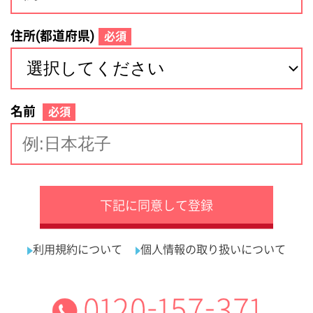
サイトマップ
利用規約
プライバシーポリシー
運営会社
看護師の求人・転職なら
採用ご担当者様へ
『クリックジョブ看護』
介護職求人支援サービス『クリックジョブ介護』運営会社:
ライフワンズ株式会社 ( 厚生労働大臣許可 )13- ユ -303765
Copyright©LifeOnes Ltd. All Rights Reserved