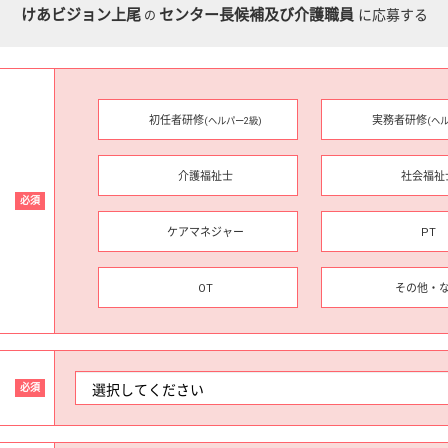
けあビジョン上尾
センター長候補及び介護職員
に応募する
の
初任者研修
実務者研修
(ヘルパー2級)
(ヘ
介護福祉士
社会福祉
必須
ケアマネジャー
PT
OT
その他・
必須