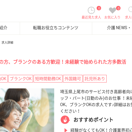
0
0
最近見た求人
お気に入り
求人
紹介
転職お役立ちコンテンツ
介護 NEWS
求人詳細
の方、ブランクのある方歓迎！未経験で始められた方多数活
OK
ブランクOK
短時間勤務OK
外国籍可
託児所あり
埼玉県上尾市のサービス付き高齢者向
ッフ・パート(日勤のみ)のお仕事 ！未
OK、ブランクOKの求人です♪詳細は
ください！
おすすめポイント
経験がなくてもOK！介護業界初