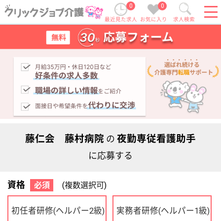
0
0
最近見た求人
お気に入り
求人検索
藤仁会 藤村病院
夜勤専従看護助手
の
に応募する
資格
必須
(複数選択可)
初任者研修
実務者研修
(ヘルパー2級)
(ヘルパー1級)
介護福祉士
社会福祉士
ケアマネジャー
PT
OT
その他・なし