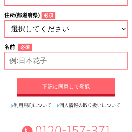
サイトマップ
利用規約
プライバシーポリシー
運営会社
看護師の求人・転職なら
採用ご担当者様へ
『クリックジョブ看護』
介護職求人支援サービス『クリックジョブ介護』運営会社:
ライフワンズ株式会社 ( 厚生労働大臣許可 )13- ユ -303765
Copyright©LifeOnes Ltd. All Rights Reserved