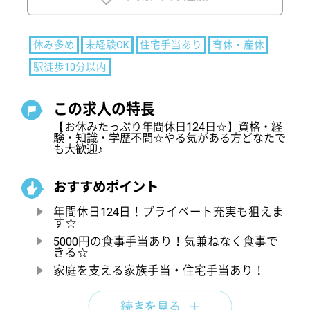
おすすめポイント
年間休日124日！プライベート充実も狙えま
す☆
5000円の食事手当あり！気兼ねなく食事で
きる☆
家庭を支える家族手当・住宅手当あり！
募集詳細
サービス種類
訪問介護
募集職種
介護職
給与
月給：186,000円〜196,000円