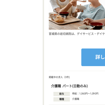
宮城県の岩切病院は、デイサービス・デイケ
掲載中の求人（3件)
介護職 パート(日勤のみ)
時給：1,060円〜1,090円
給与
介護職
職種