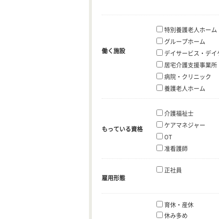
特別養護老人ホーム
グループホーム
働く施設
デイサービス・デイ
居宅介護支援事業所
病院・クリニック
養護老人ホーム
介護福祉士
ケアマネジャー
もっている資格
OT
准看護師
正社員
雇用形態
育休・産休
休み多め