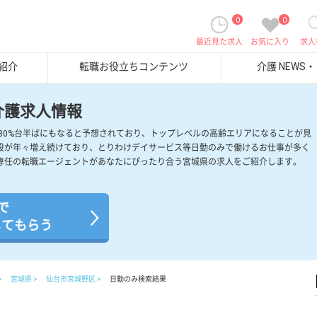
0
0
最近見た求人
お気に入り
求人
紹介
転職お役立ちコンテンツ
介護 NEWS
介護求人情報
には30%台半ばにもなると予想されており、トップレベルの高齢エリアになることが見
設が年々増え続けており、とりわけデイサービス等日勤のみで働けるお仕事が多く
専任の転職エージェントがあなたにぴったり合う宮城県の求人をご紹介します。
で
してもらう
宮城県
仙台市宮城野区
日勤のみ検索結果