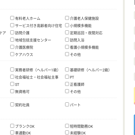
有料老人ホーム
介護老人保健施設
サービス付き高齢者向け住宅
小規模多機能
ケア
訪問介護
定期巡回・夜間対応
地域包括支援センター
訪問入浴
介護医療院
看護小規模多機能
ケアハウス
その他
実務者研修（ヘルパー1級）
基礎研修（ヘルパー2級）
社会福祉士・社会福祉主事
PT
ST
正看護師
無資格可
その他
契約社員
パート
ブランクOK
短時間勤務OK
車通勤OK
未経験OK