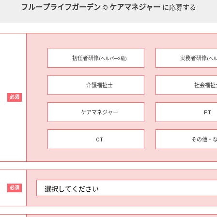
フループライフガーデン
ケアマネジャー
に応募する
の
初任者研修
実務者研修
(ヘルパー2級)
(ヘ
介護福祉士
社会福祉
必須
ケアマネジャー
PT
OT
その他・
必須