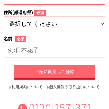
サイトマップ
利用規約
プライバシーポリシー
運営会社
看護師の求人・転職なら
採用ご担当者様へ
『クリックジョブ看護』
介護職求人支援サービス『クリックジョブ介護』運営会社:
ライフワンズ株式会社 ( 厚生労働大臣許可 )13- ユ -303765
Copyright©LifeOnes Ltd. All Rights Reserved