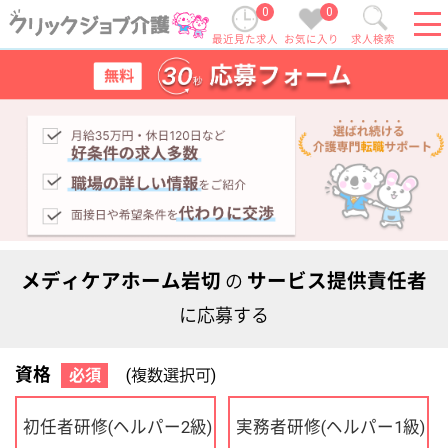
0
0
最近見た求人
お気に入り
求人検索
メディケアホーム岩切
サービス提供責任者
の
に応募する
資格
必須
(複数選択可)
初任者研修
実務者研修
(ヘルパー2級)
(ヘルパー1級)
介護福祉士
社会福祉士
ケアマネジャー
PT
OT
その他・なし