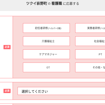
ツクイ萩野町
看護職
に応募する
の
初任者研修
実務者研修
(ヘルパー2級)
(ヘ
介護福祉士
社会福祉
必須
ケアマネジャー
PT
OT
その他・
必須