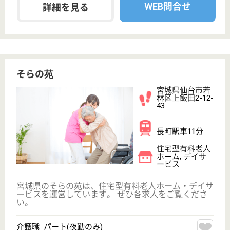
機能を運営しています。 ぜひ各求人をご覧くださ
い。
介護職 正社員(日勤のみ)
給与
月給：197,564円〜219,564円
職種
介護職
無資格可
未経験OK
育休・産休
駅徒歩10分以内
WEB問合せ
詳細を見る
メディカルグランヴィル仙台若林
宮城県仙台市若
林区若林5-4-50
仙台駅バス15分,
長町一丁目駅徒
歩20分
サービス付き高
齢者向け住宅,
居宅介護支援事
業所, ...
宮城県のメディカルグランヴィル仙台若林は、サービ
ス付き高齢者向け住宅・居宅介護支援事業所・訪問介
護を運営しています。 ぜひ各求人をご覧ください。