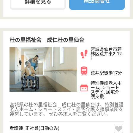
給与
月給：184,000円〜234,000円
職種
ケアマネジャー
未経験OK
車通勤OK
育休・産休
駅徒歩10分以内
WEB問合せ
詳細を見る
その他の求人を見る
杏林会 リハビリパーク仙台東
宮城県仙台市若
林区長喜城字浦
宮26
荒井駅徒歩22分
介護老人保健施
設, デイケア, シ
ョートステイ,
居...
杜の都仙台市の東部、古い屋敷森居久根（いぐね）の
残る閑静な田園地帯で、介護老人保健施設、ショート
ステイ（短期入所）、デイケア（通所リハビリテーシ
ョン）、居宅介護支援事業を行っています！昇給年1
回、賞与年3回支給☆シフト制により月9日休日あ