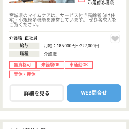
職種
ケアマネジャー
未経験OK
車通勤OK
育休・産休
駅徒歩10分以内
WEB問合せ
詳細を見る
介護職 正社員
給与
月給：200,000円〜225,000円
職種
介護職
無資格可
未経験OK
車通勤OK
育休・産休
駅徒歩10分以内
WEB問合せ
詳細を見る
その他の求人を見る
六郷の杜
宮城県仙台市若
林区下飯田遠谷
地171