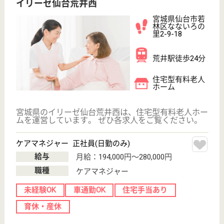
ブランクOK
育休・産休
駅徒歩10分以内
WEB問合せ
詳細を見る
その他の求人を見る
ツクイ若林
宮城県仙台市若
林区河原町2-4-2
河原町駅車9分
デイサービス,
障害者施設, 訪
問介護
宮城県のツクイ若林は、デイサービス・障害者施設・
訪問介護を運営しています。 ぜひ各求人をご覧くだ
さい。
生活相談員 パート(日勤のみ)
給与
時給：1,130円〜
職種
生活相談員