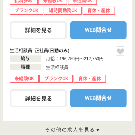
介護員補助 契約社員(日勤のみ)
給与
月給：185,064円
職種
介護職
無資格可
未経験OK
車通勤OK
住宅手当あり
育休・産休
駅徒歩10分以内
WEB問合せ
詳細を見る
その他の求人を見る
もっとみる（21-24 件 /24 件）
現在の検索条件
宮城県/仙台市若林区
変更
エリア・駅