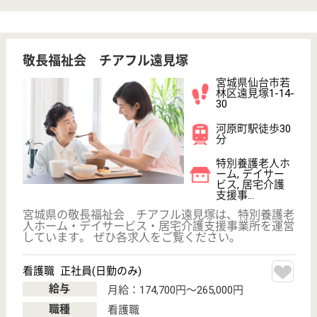
変更
こだわり条件
;
事業所情報の一部は、厚生労働省の介護事業所・生活関連情報
検索「介護サービス情報公表システム 」から転載しておりま
す。
介護の転職支援サービスお申込み
30
簡単
登録
秒