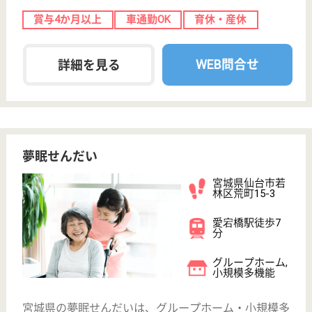
保有資格を選択してくださ
誕生年を入
い
誕生年
必須
保有資格
必須
初任者研修
実務者研修
(ヘルパー2級)
(ヘルパー1級)
介護福祉士
社会福祉士
戻る
ケアマネジャー
PT
次のステッ
OT
その他・なし
次のステップへ
宮城県仙台市若林区で人気の求人
特集