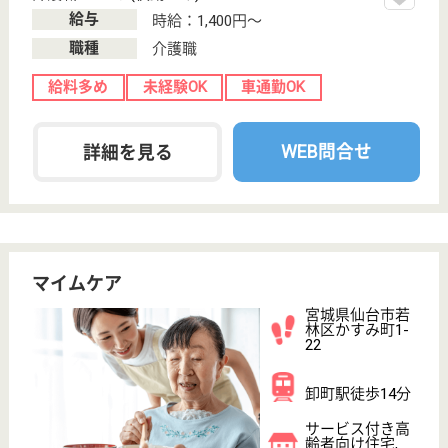
ケアマネジャー 正社員(日勤のみ)
給与
月給：220,000円〜
職種
ケアマネジャー
未経験OK
車通勤OK
住宅手当あり
育休・産休
WEB問合せ
詳細を見る
愛・グループホーム荒井西
宮城県仙台市若
林区なないろの
里2-28-12
荒井駅徒歩9分,
六丁の目駅徒歩
25分
グループホーム
宮城県の愛・グループホーム荒井西は、グループホー
ムを運営しています。 ぜひ各求人をご覧ください。
計画作成スタッフ兼介護職 正社員
給与
月給：204,000円〜259,000円