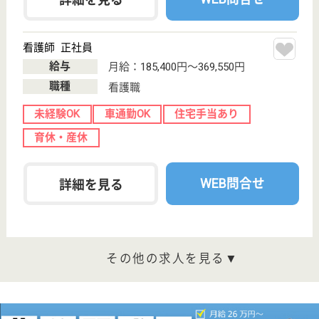
宮城県仙台市若
林区蒲町30-22
卸町駅徒歩15分
サービス付き高
齢者向け住宅,
訪問介護
ソーレメディカルホーム蒲町は、入居者を高齢者の方
に限定した賃貸住宅☆居室は浴室、洗面所、トイレな
どが完備。他のお部屋の方と気軽にお話しできるコミ
ュニケーションルームがあったり、建物自体が高齢者
の方に対応したバリアフリーが施されています。外部
の介護サービス受けることも可能です♪
介護職 契約社員(日勤のみ)
給与
月給：192,000円〜211,000円
職種
介護職
未経験OK
車通勤OK
育休・産休
正社員登用制度
WEB問合せ
詳細を見る
けやき会 仙台中央病院
未経験の方、ブランクのある方も歓迎いたします