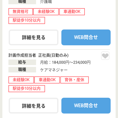
イリーゼ仙台荒井西
宮城県仙台市若
林区なないろの
里2-9-18
荒井駅徒歩24分
住宅型有料老人
ホーム
宮城県のイリーゼ仙台荒井西は、住宅型有料老人ホー
ムを運営しています。 ぜひ各求人をご覧ください。
ケアマネジャー 正社員(日勤のみ)
給与
月給：194,000円〜280,000円
職種
ケアマネジャー
未経験OK
車通勤OK
住宅手当あり
育休・産休
WEB問合せ
詳細を見る
敬長福祉会 チアフル古城
宮城県仙台市若
林区古城3-12-
18