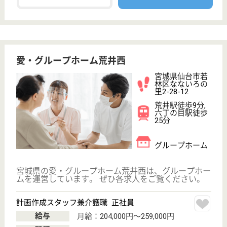
サイトマップ
利用規約
プライバシーポリシー
運営会社
採用ご担当者様へ
お知らせ
看護師の求人・転職なら
『クリックジョブ看護』
介護職求人支援サービス『クリックジョブ介護』運営会社:
ライフワンズ株式会社 ( 厚生労働大臣許可 )13- ユ -303765
Copyright©LifeOnes Ltd. All Rights Reserved
?>