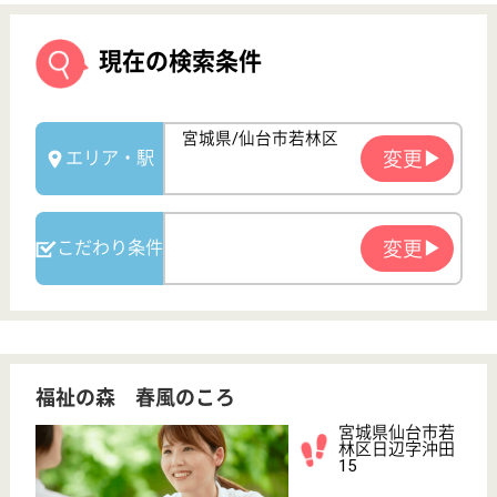
福祉の森 春風のころ
宮城県仙台市若
林区日辺字沖田
15
太子堂駅車12分
介護老人保健施
設, デイケア, シ
ョートステイ,
居...
ご自宅での生活が困難になった方や、病院での治療を
終えた方へ介護・看護・リハビリを行い、在宅生活へ
の復帰のお手伝いをすべく1ユニット12名～13名でサ
ービスを提供しています！昇給年1回、賞与年2回２
ヶ月分支給☆シフト制により、月８～９日休日あり、
夏季休暇3日あり年間休日108日♪
介護職 正社員
給与
月給：179,000円〜360,550円
職種
介護職
未経験OK
車通勤OK
住宅手当あり
育休・産休
WEB問合せ
詳細を見る