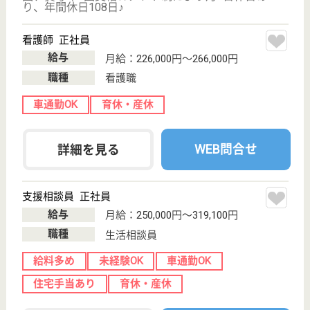
WEB問合せ
詳細を見る
そらの苑
宮城県仙台市若
林区上飯田2-12-
43
長町駅車11分
住宅型有料老人
ホーム, デイサ
ービス
宮城県のそらの苑は、住宅型有料老人ホーム・デイサ
ービスを運営しています。 ぜひ各求人をご覧くださ
い。
介護職 パート(夜勤のみ)
給与
時給：1,400円〜
職種
介護職
給料多め
未経験OK
車通勤OK
WEB問合せ
詳細を見る