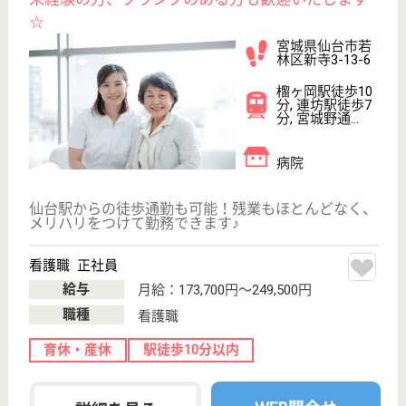
グループホーム大和町
宮城県仙台市若
林区大和町5-6-5
卸町駅徒歩4分
グループホーム
宮城県のグループホーム大和町は、グループホームを
運営しています。 ぜひ各求人をご覧ください。
介護職 正社員
給与
月給：194,000円〜199,000円
職種
介護職
無資格可
未経験OK
車通勤OK
駅徒歩10分以内
WEB問合せ
詳細を見る
計画作成担当者 正社員(日勤のみ)