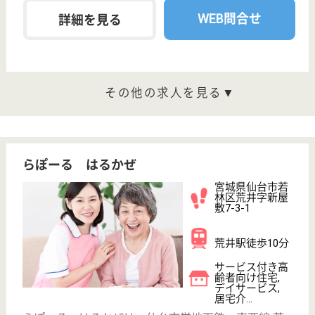
マイムケア
宮城県仙台市若
林区かすみ町1-
22
卸町駅徒歩14分
サービス付き高
齢者向け住宅,
小規模多機能
宮城県のマイムケアは、サービス付き高齢者向け住
宅・小規模多機能を運営しています。 ぜひ各求人を
ご覧ください。
介護職 正社員
給与
月給：185,000円〜227,000円
職種
介護職
無資格可
未経験OK
車通勤OK
育休・産休
WEB問合せ
詳細を見る