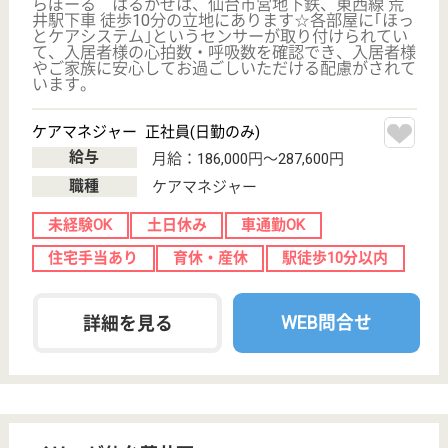
ツクイ若林七郷
宮城県仙台市若
林区伊在1-2-11
六丁の目駅徒歩
7分
デイサービス,
居宅介護支援事
業所
宮城県のツクイ若林七郷は、デイサービス・居宅介護
支援事業所を運営しています。 ぜひ各求人をご覧く
ださい。
ケアマネジャー 正社員(日勤のみ)
給与
月給：204,250円〜218,250円
職種
ケアマネジャー
未経験OK
車通勤OK
ブランクOK
育休・産休
駅徒歩10分以内
WEB問合せ
詳細を見る
ケアマネジャー パート(日勤のみ)
給与
ケアプラン1件 6,200円（要介護1～2）
職種
ケアマネジャー