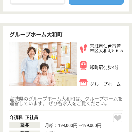
らぽーる はるかぜ
宮城県仙台市若
林区荒井字新屋
敷7-3-1
荒井駅徒歩10分
サービス付き高
齢者向け住宅,
デイサービス,
居宅介...
らぽーる はるかぜは、仙台市営地下鉄、東西線 荒
井駅下車 徒歩10分の立地にあります☆各部屋に｢ほっ
とケアシステム｣というセンサーが取り付けられてい
て、入居者様の心拍数・呼吸数を確認でき、入居者様
やご家族に安心してお過ごしいただける配慮がされて
います。
ケアマネジャー 正社員(日勤のみ)
給与
月給：186,000円〜287,600円
職種
ケアマネジャー
未経験OK
土日休み
車通勤OK
住宅手当あり
育休・産休
駅徒歩10分以内
WEB問合せ
詳細を見る