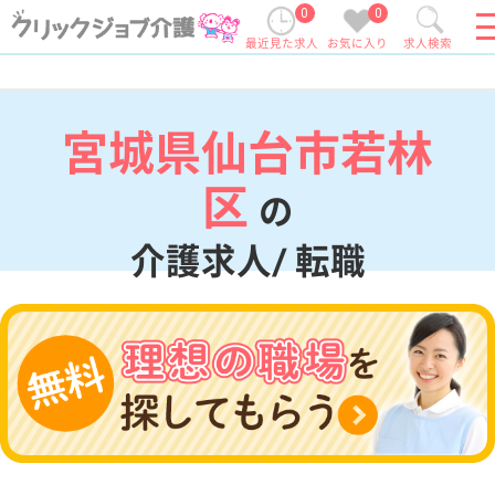
0
0
最近見た求人
お気に入り
求人検索
宮城県仙台市若林
区
の
介護求人/ 転職
現在の検索条件
宮城県/仙台市若林区
変更
エリア・駅
変更
こだわり条件