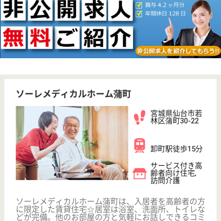
☆
宮城県仙台市若
林区新寺3-13-6
榴ヶ岡駅徒歩10
分, 連坊駅徒歩7
分, 宮城野通...
病院
仙台駅からの徒歩通勤も可能！残業もほとんどなく、
メリハリをつけて勤務できます♪
看護職 正社員
給与
月給：173,700円〜249,500円
職種
看護職
育休・産休
駅徒歩10分以内
WEB問合せ
詳細を見る
杜の里福祉会 成仁杜の里仙台
宮城県仙台市若
林区荒井東2-12-
1