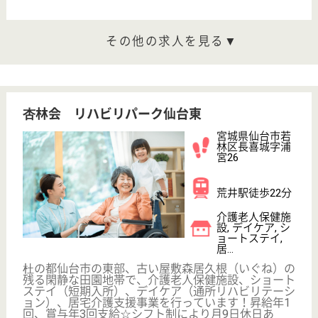
河原町駅車8分
特別養護老人ホ
ーム, ショート
ステイ
宮城県の敬長福祉会 チアフル古城は、特別養護老人
ホーム・ショートステイを運営しています。 ぜひ各
求人をご覧ください。
介護員 正社員
給与
月給：215,300円〜339,250円
職種
介護職
未経験OK
車通勤OK
住宅手当あり
育休・産休
WEB問合せ
詳細を見る
介護職 契約社員(日勤のみ)
給与
月給：184,400円〜270,300円
職種
介護職
無資格可
車通勤OK
住宅手当あり
育休・産休
正社員登用制度