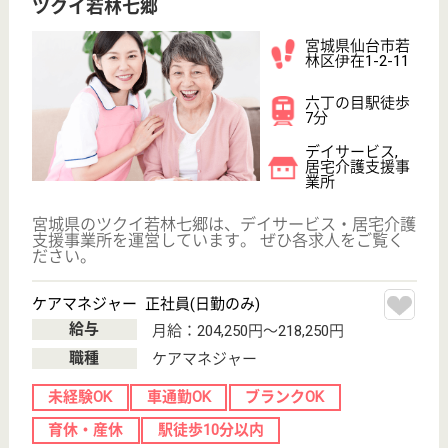
長町駅車16分,
荒井駅車11分
介護付有料老人
ホーム, デイサ
ービス, ショー
トステ...
宮城県の六郷の杜は、介護付有料老人ホーム・デイサ
ービス・ショートステイを運営しています。 ぜひ各
求人をご覧ください。
ケアマネジャー 正社員(日勤のみ)
給与
月給：181,000円
職種
ケアマネジャー
未経験OK
土日休み
車通勤OK
住宅手当あり
育休・産休
WEB問合せ
詳細を見る
介護職兼生活相談員 正社員
給与
月給：193,448円〜279,640円
職種
生活相談員
車通勤OK
住宅手当あり
育休・産休
WEB問合せ
詳細を見る