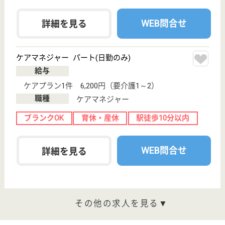
その他の求人を見る
つどいの家コペル
宮城県仙台市若
林区上飯田1-17-
58
仙台駅バス30分,
長町駅車12分
障害者施設
宮城県のつどいの家コペルは、障害者施設を運営して
います。 ぜひ各求人をご覧ください。
看護職 正社員(日勤のみ)
給与
月給：173,490円〜270,000円
職種
看護職
休み多め
未経験OK
土日休み
車通勤OK
住宅手当あり
育休・産休
WEB問合せ
詳細を見る