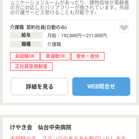
荒井駅徒歩17分
特別養護老人ホ
ーム, ショート
ステイ, 居宅介
護支援...
宮城県の杜の里福祉会 成仁杜の里仙台は、特別養護
老人ホーム・ショートステイ・居宅介護支援事業所を
運営しています。 ぜひ各求人をご覧ください。
看護師 正社員(日勤のみ)
給与
月給：208,600円〜213,600円
職種
看護職
賞与4か月以上
車通勤OK
住宅手当あり
育休・産休
WEB問合せ
詳細を見る
介護職 正社員
給与
月給：190,300円〜256,300円
職種
介護職
未経験OK
車通勤OK
住宅手当あり
育休・産休
WEB問合せ
詳細を見る