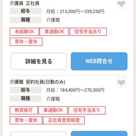
特別養護老人ホ
ーム, デイサー
ビス, 居宅介護
支援事...
宮城県の敬長福祉会 チアフル遠見塚は、特別養護老
人ホーム・デイサービス・居宅介護支援事業所を運営
しています。 ぜひ各求人をご覧ください。
看護職 正社員(日勤のみ)
給与
月給：174,700円〜265,000円
職種
看護職
賞与4か月以上
車通勤OK
育休・産休
WEB問合せ
詳細を見る
夢眠せんだい
宮城県仙台市若
林区荒町15-3
愛宕橋駅徒歩7
分
グループホーム,
小規模多機能
宮城県の夢眠せんだいは、グループホーム・小規模多