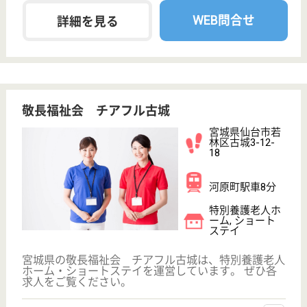
給料多め
未経験OK
車通勤OK
ブランクOK
短時間勤務OK
育休・産休
WEB問合せ
詳細を見る
生活相談員 正社員(日勤のみ)
給与
月給：196,750円〜217,750円
職種
生活相談員
未経験OK
ブランクOK
育休・産休
WEB問合せ
詳細を見る
その他の求人を見る
敬長福祉会 チアフル遠見塚
宮城県仙台市若
林区遠見塚1-14-
30
河原町駅徒歩30
分