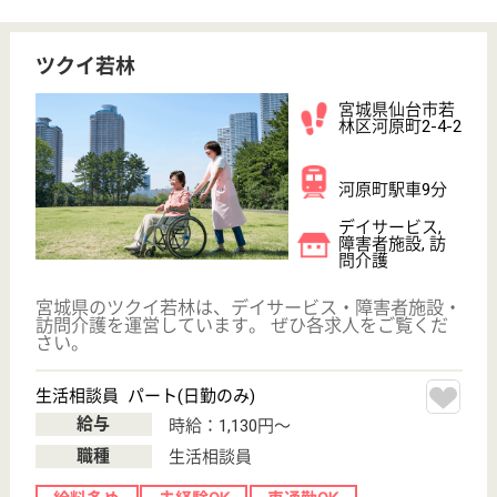
コスモスケア若林営業所
宮城県仙台市若
林区木ノ下1-12-
28
連坊駅徒歩6分,
榴ヶ岡駅徒歩13
分
デイサービス,
訪問介護, 居宅
介護支援事業所
若林ケアプランセンターと木ノ下デイサービスセンタ
ーコスモス、そしてコスモスヘルパーステーションを
抱える営業所です◎従業員も家族も大切にする会社で
す。育児介護休業・休暇の制度もしっかりしています
よ♪会社と相談しながら勤務時間の調整ができるの
で、復帰後も無理なく働くことができています☆
介護職 パート(日勤のみ)
給与
時給：1,150円〜1,660円
職種
介護職
無資格可
車通勤OK
短時間勤務OK
育休・産休
駅徒歩10分以内
WEB問合せ
詳細を見る