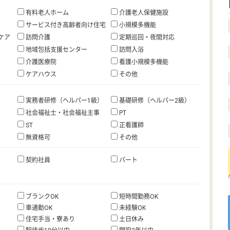
有料老人ホーム
介護老人保健施設
サービス付き高齢者向け住宅
小規模多機能
ケア
訪問介護
定期巡回・夜間対応
地域包括支援センター
訪問入浴
介護医療院
看護小規模多機能
ケアハウス
その他
実務者研修（ヘルパー1級）
基礎研修（ヘルパー2級）
社会福祉士・社会福祉主事
PT
ST
正看護師
無資格可
その他
契約社員
パート
ブランクOK
短時間勤務OK
車通勤OK
未経験OK
住宅手当・寮あり
土日休み