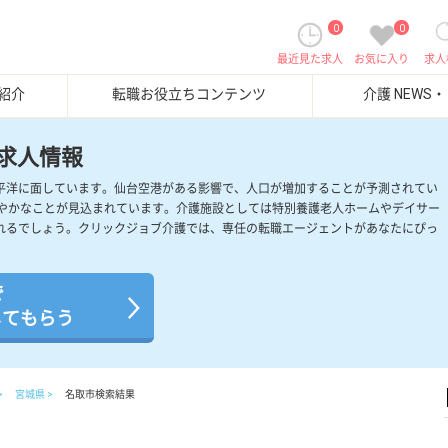
0
0
最近見た求人
お気に入り
求人
紹介
転職お役立ちコンテンツ
介護 NEWS
求人情報
平洋に面しています。仙台空港がある影響で、人口が増加することが予測されてい
緩やかなことが見込まれています。介護施設としては特別養護老人ホームやデイサー
れるでしょう。クリックジョブ介護では、専任の転職エージェントがあなたにぴっ
で
してもらう
宮城県
名取市検索結果