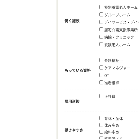
特別養護老人ホーム
グループホーム
働く施設
デイサービス・デイ
居宅介護支援事業所
病院・クリニック
養護老人ホーム
介護福祉士
ケアマネジャー
もっている資格
OT
准看護師
正社員
雇用形態
育休・産休
休み多め
働きやすさ
給料多め