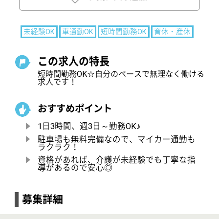
1日3時間、週3日～勤務OK♪
駐車場も無料完備なので、マイカー通勤も
ラクラク！
資格があれば、介護が未経験でも丁寧な指
導があるので安心◎
募集詳細
サービス種類
訪問介護
募集職種
介護職
給与
時給：1,200円〜1,600円
※時給について
（生活支援介護）1,200円（身体介護）1,600円
昇給：あり
応募資格