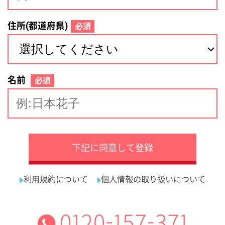
サイトマップ
利用規約
プライバシーポリシー
運営会社
看護師の求人・転職なら
採用ご担当者様へ
『クリックジョブ看護』
介護職求人支援サービス『クリックジョブ介護』運営会社:
ライフワンズ株式会社 ( 厚生労働大臣許可 )13- ユ -303765
Copyright©LifeOnes Ltd. All Rights Reserved