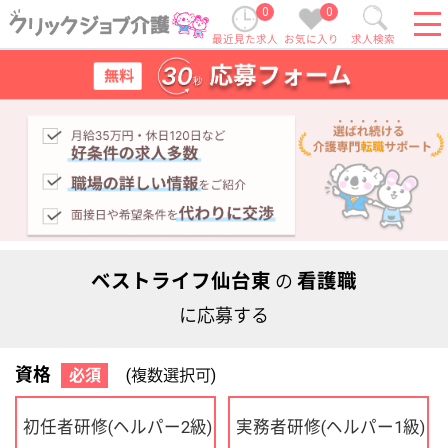
0
0
最近見た求人
お気に入り
求人検索
ベストライフ仙台東
看護職
の
に応募する
資格
必須
(複数選択可)
初任者研修
実務者研修
(ヘルパー2級)
(ヘルパー1級)
介護福祉士
社会福祉士
ケアマネジャー
PT
OT
その他・なし