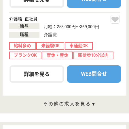
一廣会 金井原苑
スタッフや利用者様とのコミュニケーションを大
切にしている笑顔あふれる職場です！
神奈川県川崎市
麻生区片平1430
栗平駅徒歩7分
特別養護老人ホ
ーム, デイサー
ビス, ショート
ステイ...
よりそう心で、その人らしさを支えるサービスをご提
供いたします！
ケアマネジャー 正社員(日勤のみ)
給与
月給：233,000円〜360,000円
職種
ケアマネジャー
住宅手当あり
育休・産休
駅徒歩10分以内
WEB問合せ
詳細を見る
訪問介護サービス提供責任者 正社員(日勤のみ)
給与
月給：239,500円〜266,500円
職種
サービス提供責任者
車通勤OK
住宅手当あり
育休・産休