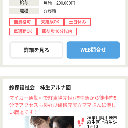
WEB問合せ
詳細を見る
その他の求人を見る
エスペランサ武蔵小杉
神奈川県川崎市
中原区下沼部
1894-2
向河原駅徒歩5
分
介護付有料老人
ホーム
施設名「エスペランサ」とは希望という意味です。ご
入居者様、ご家族様の「希望」にお応えできるサービ
スを提供し、わが家にいるような安心とやすらぎの中
で毎日を生き生きとお過ごしできる施設運営をしてま
いります。
看護職 正社員(日勤のみ)
給与
月給：259,000円〜307,000円
職種
看護職