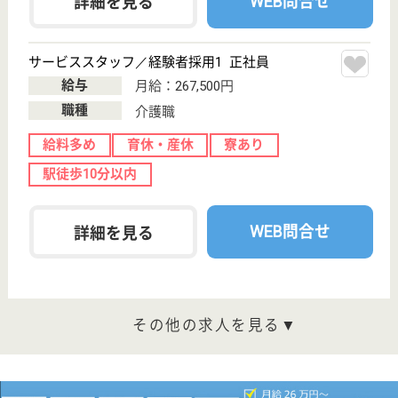
無資格未経験歓迎☆資格取得支援制度あり♪キャリ
アアップ制度や研修制度が充実◎
神奈川県川崎市
高津区下作延5-
11-12
津田山駅徒歩9
分, 溝の口〔東
急線〕駅徒歩14
分
介護付有料老人
ホーム
JR南武線津田山駅より徒歩9分！200以上の高齢者向
けホームを全国展開、業界最大手ベネッセが運営する
有料老人ホームです！大手ならではの充実した福利厚
生・研修制度・教育制度が整っています♪
サービススタッフ 正社員
給与
月給：252,000円〜280,000円
職種
介護職
育休・産休
寮あり
駅徒歩10分以内
WEB問合せ
詳細を見る
サービススタッフ／経験者採用2 正社員
給与
月給：295,000円
職種
介護職
給料多め
育休・産休
寮あり