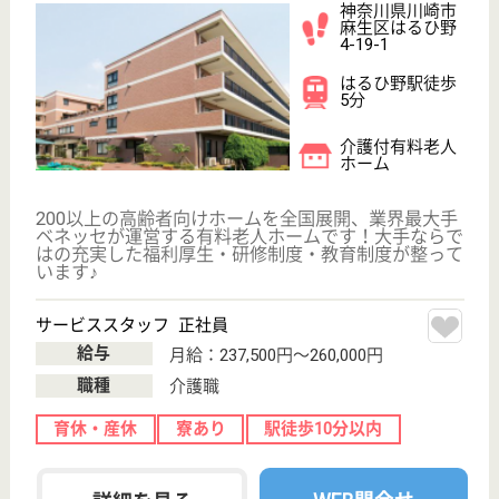
WEB問合せ
詳細を見る
サービススタッフ／経験者採用1 正社員
給与
月給：267,500円
職種
介護職
給料多め
育休・産休
寮あり
駅徒歩10分以内
WEB問合せ
詳細を見る
その他の求人を見る
リハビリホームボンセジュール溝の口