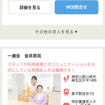
准看護職 正社員(日勤のみ)
給与
年収：3,000,000円
職種
看護職
給料多め
WEB問合せ
詳細を見る
もっとみる（21-40 件 /263 件）
現在の検索条件
神奈川県/川崎市
変更
エリア・駅
正社員
変更
こだわり条件