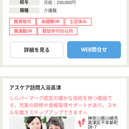
社会福祉士 正社員(日勤のみ)
給与
月給：238,000円〜258,000円
職種
生活相談員
給料多め
未経験OK
土日休み
車通勤OK
住宅手当あり
育休・産休
WEB問合せ
詳細を見る
徳心会 菅の里
給与高め◎年末年始休暇あり♪賞与3.5ヶ月☆
神奈川県川崎市
多摩区菅北浦3-
10-20
稲田堤駅徒歩5
分
特別養護老人ホ
ーム, デイサー
ビス, ショート
ステイ...
特別養護老人ホーム入居者への日常生活上の介護支援
を行います。当施設は、利用者の人間性を尊重し共に
学び、生きる姿勢を大切にした「和」と「くらしの
場」となるよう、明るく温かみのある施設を目指しま
す！