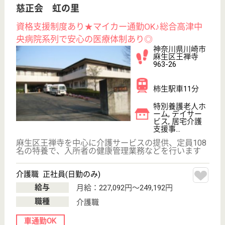
駅徒歩10分以内
WEB問合せ
詳細を見る
その他の求人を見る
名称非公開・デイサービス
大手読売グループのため福利厚生が充実★職員体
制手厚く、笑顔の絶えない施設です♪
神奈川県川崎市
多摩区菅仙谷4-
1-4
京王よみうりラ
ンド駅バス10分,
読売ランド前
（...
特別養護老人ホ
ーム, デイサー
ビス, ショート
ステイ...
広大なよみうりランドの一角、新宿の高層ビル街や奥
多摩、丹沢そして富士山を遠望する恵まれた立地にあ
る施設です。
介護職 正社員(日勤のみ)
給与