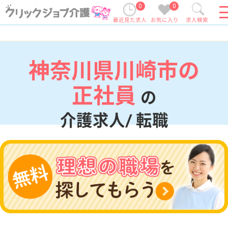
0
0
最近見た求人
お気に入り
求人検索
神奈川県川崎市の
正社員
の
介護求人/ 転職
現在の検索条件
神奈川県/川崎市
変更
エリア・駅
正社員
変更
こだわり条件