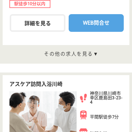
WEB問合せ
詳細を見る
アスケア訪問入浴川崎南
神奈川県川崎市
川崎区小川町
12-3
川崎駅徒歩7分
訪問入浴
神奈川県のアスケア訪問入浴川崎南は、訪問入浴を運
営しています。 ぜひ各求人をご覧ください。
介護職 正社員(日勤のみ)
給与
月給：230,000円
職種
介護職
無資格可
未経験OK
土日休み
車通勤OK
駅徒歩10分以内
WEB問合せ
詳細を見る