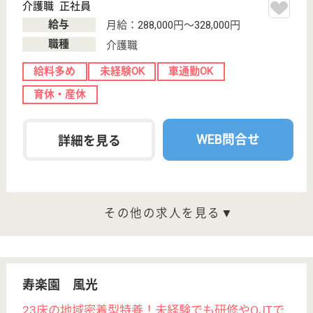
サイトマップ
利用規約
プライバシーポリシー
運営会社
採用ご担当者様へ
お知らせ
看護師の求人・転職なら
『クリックジョブ看護』
介護職求人支援サービス『クリックジョブ介護』運営会社:
ライフワンズ株式会社 ( 厚生労働大臣許可 )13- ユ -303765
Copyright©LifeOnes Ltd. All Rights Reserved