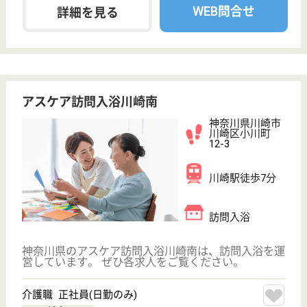
鈴保福祉会 柿生アルナ園
マイカー通勤可で駐車場完備♪柿生駅から徒歩約5
分でアクセスも良好◎研修充実☆ママさんに優し
い職場です！
神奈川県川崎市
麻生区上麻生5-
19-10
柿生駅徒歩5分
特別養護老人ホ
ーム, デイサー
ビス, 居宅介護
支援事...
利用者様の自立支援に向け、職員一丸となって、より
良い介護を進めていきます！
介護職 正社員
給与
月給：256,000円〜309,600円
職種
介護職
給料多め
車通勤OK
住宅手当あり
ブランクOK
育休・産休
駅徒歩10分以内
WEB問合せ
詳細を見る