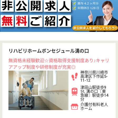
駅徒歩10分以内
WEB問合せ
詳細を見る
その他の求人を見る
アスケア訪問入浴川崎
神奈川県川崎市
幸区鹿島田3-23-
4
平間駅徒歩7分
訪問入浴
神奈川県のアスケア訪問入浴川崎は、訪問入浴を運営
しています。 ぜひ各求人をご覧ください。
介護職 正社員(日勤のみ)
給与
月給：230,000円
職種
介護職
無資格可
未経験OK
土日休み