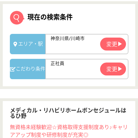
メディカル・リハビリホームボンセジュールは
るひ野
無資格未経験歓迎☆資格取得支援制度あり♪キャリ
アアップ制度や研修制度が充実◎
神奈川県川崎市
麻生区はるひ野
4-19-1
はるひ野駅徒歩
5分
介護付有料老人
ホーム
200以上の高齢者向けホームを全国展開、業界最大手
ベネッセが運営する有料老人ホームです！大手ならで
はの充実した福利厚生・研修制度・教育制度が整って
います♪
サービススタッフ 正社員
給与
月給：237,500円〜260,000円
職種
介護職
育休・産休
寮あり
駅徒歩10分以内