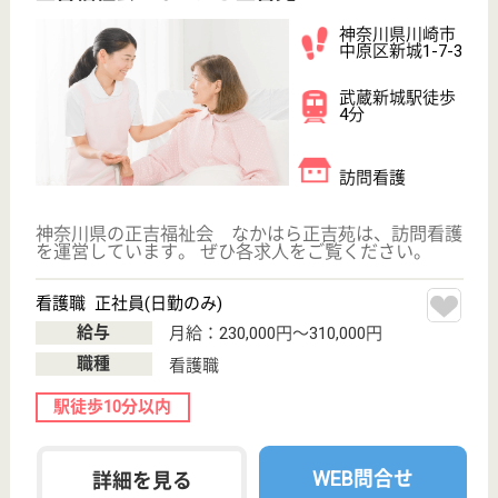
看護師 正社員(日勤のみ)
給与
月給：275,000円〜
職種
看護職
車通勤OK
住宅手当あり
育休・産休
WEB問合せ
詳細を見る
照陽会 太陽の園
賞与4.0ヶ月★マイカー通勤可能♪住宅手当や扶養
手当あり◎
神奈川県川崎市
多摩区栗谷2-16-
6
生田駅徒歩12分
特別養護老人ホ
ーム, ショート
ステイ, 居宅介
護支援...
看護処置の実施の他に疾病の早期発見や感染症予防等
を行います！
社会福祉士 正社員(日勤のみ)
給与
月給：224,100円〜270,100円