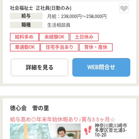
を運営しています。 ぜひ各求人をご覧ください。
看護職 正社員(日勤のみ)
給与
月給：230,000円〜310,000円
職種
看護職
駅徒歩10分以内
WEB問合せ
詳細を見る
経山会 しゅくがわら三清荘
音楽療法を始め各種イベントが多数☆子育て中・
産休育休取得のスタッフも数多く在籍中♪
神奈川県川崎市
多摩区宿河原6-
20-19
久地駅徒歩10分
特別養護老人ホ
ーム, デイサー
ビス, 居宅介護
支援事...
優良介護サービス事業所『かながわ認証』を取得して
いる施設です！四季折々の行事や旬の食材を取り入れ
た食事で、彩りある生活をサポートしています。スタ
ッフそれぞれのスキルアップを応援する体制が整って
おり、内外研修が充実しています！社会保険完備、退