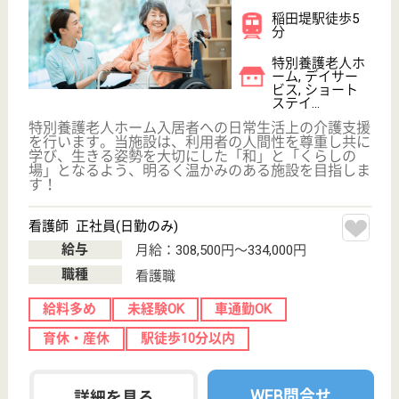
職金制度あり（勤続5年以上）で安心して働けます♪
介護職 正社員
給与
月給：243,600円〜
職種
介護職
未経験OK
住宅手当あり
育休・産休
駅徒歩10分以内
WEB問合せ
詳細を見る
ケアマネジャー 正社員(日勤のみ)
給与
月給：218,000円〜268,000円
職種
ケアマネジャー
土日休み
育休・産休
駅徒歩10分以内
WEB問合せ
詳細を見る
その他の求人を見る