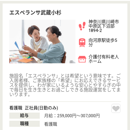
知識を深めることができます♪
神奈川県川崎市
宮前区野川台3-
7-1
梶が谷駅バス15
分, 鷺沼駅バス
15分, 武蔵小...
特別養護老人ホ
ーム, デイサー
ビス, ショート
ステイ...
川崎市在住の方限定の小規模な特別養護老人ホームで
す。 住み慣れた地域の中で生活いただけます！日々
クラブ活動が実施されており、趣味を楽しむ時間も充
実しています(カラオケ、書道、生け花、コーラスな
ど...)！
准看護師 正社員
給与
月給：250,000円〜300,000円
職種
看護職
給料多め
住宅手当あり
育休・産休
託児所あり
WEB問合せ
詳細を見る
正看護師 正社員
給与
月給：270,000円〜320,000円
職種
看護職