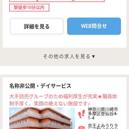
(ヘルパー2級)
(ヘルパー1級)
介護福祉士
社会福祉士
戻る
ケアマネジャー
PT
次のステッ
OT
その他・なし
次のステップへ
サービス紹介
クリックジョブ介護とは
ご利用の流れ
公式LINE＠
お役立ち情報