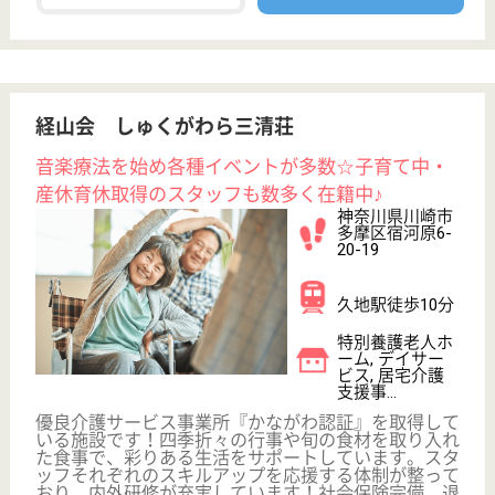
職種
生活相談員
給料多め
未経験OK
賞与4か月以上
土日休み
住宅手当あり
育休・産休
WEB問合せ
詳細を見る
看護職 正社員(日勤のみ)
給与
月給：275,000円〜301,800円
職種
看護職
賞与4か月以上
車通勤OK
育休・産休
WEB問合せ
詳細を見る
三医会 訪問看護ステーション長沢ひまわり
神奈川県川崎市
多摩区長沢1-27-
7
生田駅徒歩23分
訪問介護, 訪問
看護, 看護小規