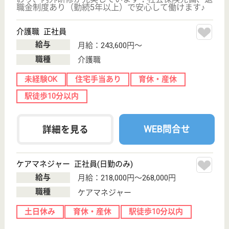
模多機能
神奈川県の三医会 訪問看護ステーション長沢ひまわ
りは、訪問介護・訪問看護・看護小規模多機能を運営
しています。 ぜひ各求人をご覧ください。
ケアマネージャー（主任） 正社員(日勤のみ)
給与
月給：223,816円〜257,566円
職種
ケアマネジャー
車通勤OK
住宅手当あり
育休・産休
WEB問合せ
詳細を見る
ライフコミューン生田
神奈川県川崎市
多摩区三田4-
5555-1
生田駅徒歩15分
介護付有料老人
ホーム
神奈川県のライフコミューン生田は、介護付有料老人
ホームを運営しています。 ぜひ各求人をご覧くださ
い。