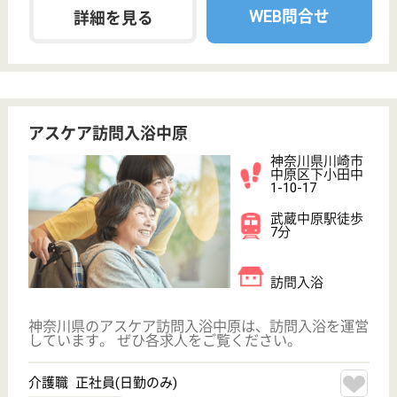
慈正会 虹の里
資格支援制度あり★マイカー通勤OK♪総合高津中
央病院系列で安心の医療体制あり◎
神奈川県川崎市
麻生区王禅寺
963-26
柿生駅車11分
特別養護老人ホ
ーム, デイサー
ビス, 居宅介護
支援事...
麻生区王禅寺を中心に介護サービスの提供、定員108
名の特養で、入所者の健康管理業務などを行います
介護職 正社員(日勤のみ)
給与
月給：227,092円〜249,192円
職種
介護職
車通勤OK
WEB問合せ
詳細を見る
看護職 正社員(日勤のみ)
給与
月給：250,000円〜300,000円
職種
看護職
賞与4か月以上