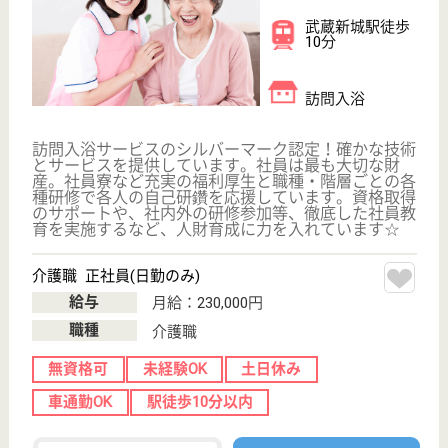
看護師 正社員(日勤のみ)
給与
月給：308,500円〜334,000円
職種
看護職
給料多め
未経験OK
車通勤OK
育休・産休
駅徒歩10分以内
WEB問合せ
詳細を見る
介護職 正社員
給与
月給：258,000円〜369,000円
職種
介護職
給料多め
未経験OK
車通勤OK
ブランクOK
育休・産休
駅徒歩10分以内
WEB問合せ
詳細を見る
その他の求人を見る