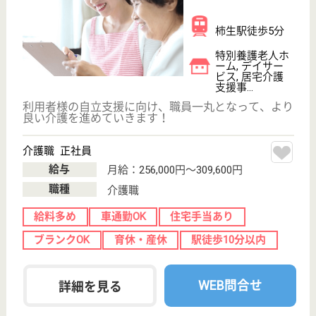
駅徒歩10分以内
WEB問合せ
詳細を見る
介護職 正社員
給与
月給：207,888円〜264,888円
職種
介護職
無資格可
未経験OK
駅徒歩10分以内
WEB問合せ
詳細を見る
正吉福祉会 なかはら正吉苑
神奈川県川崎市
中原区新城1-7-3
武蔵新城駅徒歩
4分
訪問看護
神奈川県の正吉福祉会 なかはら正吉苑は、訪問看護