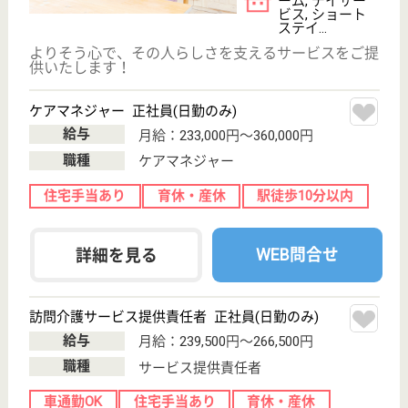
;
事業所情報の一部は、厚生労働省の介護事業所・生活関連情報
検索「介護サービス情報公表システム 」から転載しておりま
す。
介護の転職支援サービスお申込み
30
簡単
登録
秒
保有資格を選択してくださ
誕生年を入
い
誕生年
必須
保有資格
必須
初任者研修
実務者研修