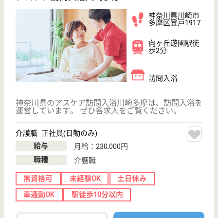
WEB問合せ
詳細を見る
アスケア訪問入浴中原
神奈川県川崎市
中原区下小田中
1-10-17
武蔵中原駅徒歩
7分
訪問入浴
神奈川県のアスケア訪問入浴中原は、訪問入浴を運営
しています。 ぜひ各求人をご覧ください。
介護職 正社員(日勤のみ)
給与
月給：230,000円
職種
介護職
無資格可
未経験OK
土日休み
車通勤OK
駅徒歩10分以内
WEB問合せ
詳細を見る