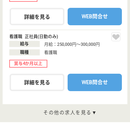
月給：225,000円
職種
介護職
未経験OK
車通勤OK
育休・産休
寮あり
WEB問合せ
詳細を見る
介護職 正社員
給与
月給：288,000円〜328,000円
職種
介護職
給料多め
未経験OK
車通勤OK
育休・産休
WEB問合せ
詳細を見る
その他の求人を見る
寿楽園 風光
23床の地域密着型特養！未経験でも研修やOJTで