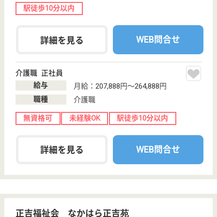
給料多め
住宅手当あり
育休・産休
託児所あり
WEB問合せ
詳細を見る
その他の求人を見る
子の神福祉会 富士見プラザ
定年65歳でまだまだ働きたいシニアの方歓迎♪住
宅手当あり☆資格取得支援制度あり◎単身寮あ
り！
神奈川県川崎市
宮前区南野川1-
8-11
鷺沼駅バス20分
特別養護老人ホ
ーム, デイサー
ビス, ショート
ステイ...
スタッフや利用者様とのコミュニケーションを大切に
している笑顔あふれる職場です！