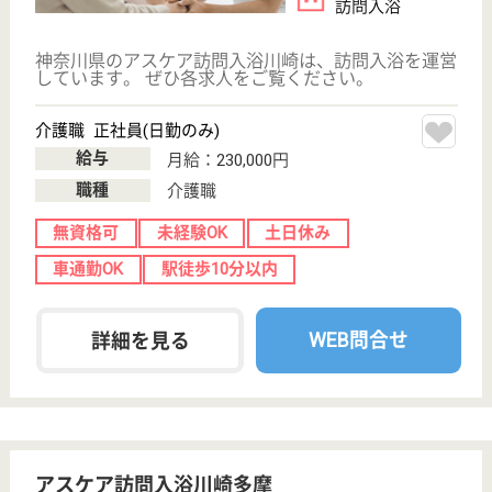
アスケア訪問入浴高津
シルバーマーク認定の確かな技術を持つ施設で
す。充実の研修や資格取得サポートがあり、スキ
ルを磨きステップアップできます☆
神奈川県川崎市
高津区千年新町
26-7
武蔵新城駅徒歩
10分
訪問入浴
訪問入浴サービスのシルバーマーク認定！確かな技術
とサービスを提供しています。社員は最も大切な財
産。社員寮など充実の福利厚生と職種・階層ごとの各
種研修で各人の自己研鑽を応援しています。資格取得
のサポートや、社内外の研修参加等、徹底した社員教
育を実施するなど、人財育成に力を入れています☆
介護職 正社員(日勤のみ)
給与
月給：230,000円
職種
介護職
無資格可
未経験OK
土日休み
車通勤OK
駅徒歩10分以内