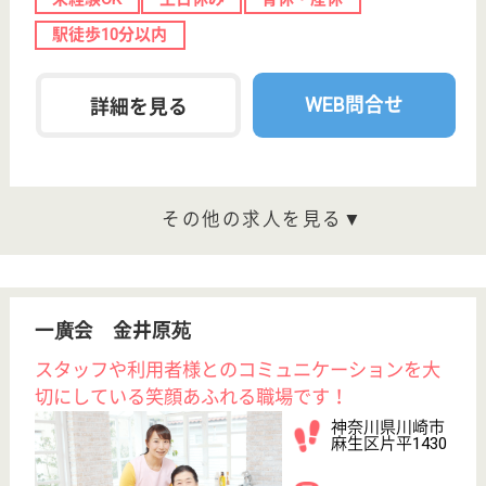
もっとみる（21-40 件 /223 件）
現在の検索条件
神奈川県/川崎市
変更
エリア・駅
日勤のみ
変更
こだわり条件
;
事業所情報の一部は、厚生労働省の介護事業所・生活関連情報
検索「介護サービス情報公表システム 」から転載しておりま
す。