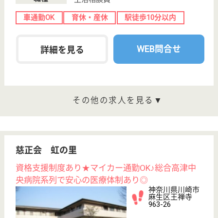
読売ランド前
（...
特別養護老人ホ
ーム, デイサー
ビス, ショート
ステイ...
広大なよみうりランドの一角、新宿の高層ビル街や奥
多摩、丹沢そして富士山を遠望する恵まれた立地にあ
る施設です。
介護職 正社員(日勤のみ)
給与
月給：225,000円
職種
介護職
未経験OK
車通勤OK
育休・産休
寮あり
WEB問合せ
詳細を見る
生活相談員 正社員(日勤のみ)
給与
月給：235,000円〜310,000円
職種
生活相談員
車通勤OK
育休・産休
WEB問合せ
詳細を見る