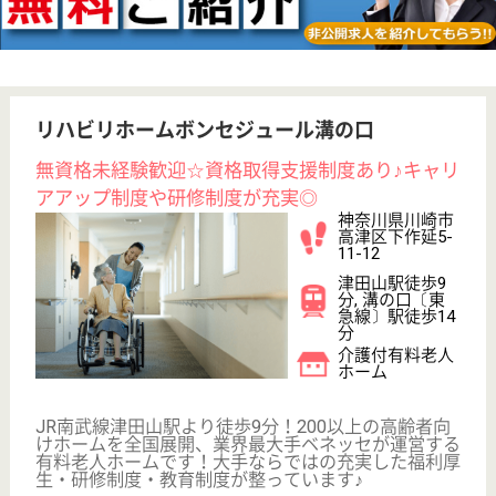
WEB問合せ
詳細を見る
その他の求人を見る
アスケア訪問入浴川崎
神奈川県川崎市
幸区鹿島田3-23-
4
平間駅徒歩7分
訪問入浴
神奈川県のアスケア訪問入浴川崎は、訪問入浴を運営
しています。 ぜひ各求人をご覧ください。
介護職 正社員(日勤のみ)
給与
月給：230,000円
職種
介護職
無資格可
未経験OK
土日休み
車通勤OK
駅徒歩10分以内