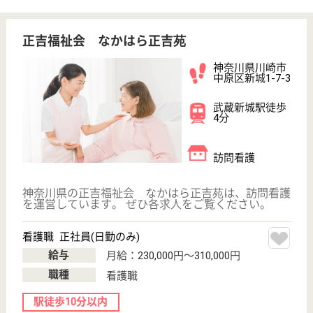
6
生田駅徒歩12分
特別養護老人ホ
ーム, ショート
ステイ, 居宅介
護支援...
看護処置の実施の他に疾病の早期発見や感染症予防等
を行います！
社会福祉士 正社員(日勤のみ)
給与
月給：224,100円〜270,100円
職種
生活相談員
給料多め
未経験OK
賞与4か月以上
土日休み
住宅手当あり
育休・産休
WEB問合せ
詳細を見る
看護師 パート(日勤のみ)
給与
時給：1,800円
職種
看護職
給料多め
車通勤OK
育休・産休
正社員登用制度