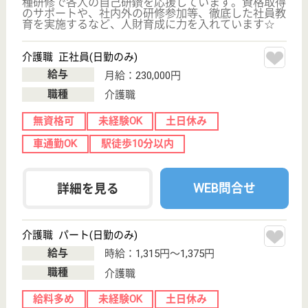
給料多め
未経験OK
車通勤OK
育休・産休
駅徒歩10分以内
WEB問合せ
詳細を見る
生活相談員 正社員(日勤のみ)
給与
月給：247,500円〜287,500円
職種
生活相談員
車通勤OK
育休・産休
駅徒歩10分以内
WEB問合せ
詳細を見る
その他の求人を見る
慈正会 虹の里
資格支援制度あり★マイカー通勤OK♪総合高津中
央病院系列で安心の医療体制あり◎
神奈川県川崎市
麻生区王禅寺
963-26