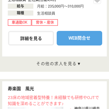
採用ご担当者様へ
お知らせ
看護師の求人・転職なら
『クリックジョブ看護』
介護職求人支援サービス『クリックジョブ介護』運営会社:
ライフワンズ株式会社 ( 厚生労働大臣許可 )13- ユ -303765
Copyright©LifeOnes Ltd. All Rights Reserved
?>