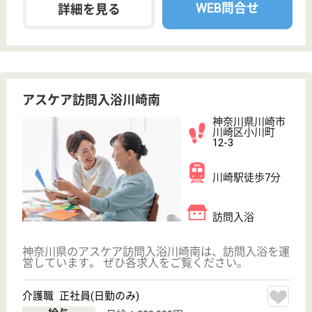
しています。 ぜひ各求人をご覧ください。
介護職 正社員(日勤のみ)
給与
月給：230,000円
職種
介護職
無資格可
未経験OK
土日休み
車通勤OK
駅徒歩10分以内
WEB問合せ
詳細を見る
介護職 パート(日勤のみ)
給与
時給：1,315円〜1,375円
職種
介護職
給料多め
未経験OK
土日休み
車通勤OK
駅徒歩10分以内
WEB問合せ
詳細を見る
鈴保福祉会 柿生アルナ園
マイカー通勤可で駐車場完備♪柿生駅から徒歩約5