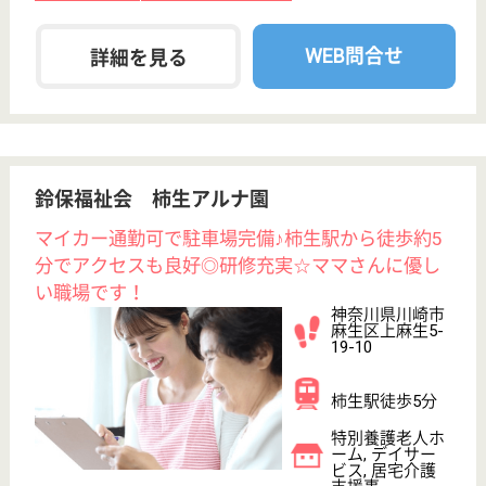
正吉福祉会 なかはら正吉苑
神奈川県川崎市
中原区新城1-7-3
武蔵新城駅徒歩
4分
訪問看護
神奈川県の正吉福祉会 なかはら正吉苑は、訪問看護
を運営しています。 ぜひ各求人をご覧ください。
看護職 正社員(日勤のみ)
給与
月給：230,000円〜310,000円
職種
看護職
駅徒歩10分以内
WEB問合せ
詳細を見る
経山会 しゅくがわら三清荘
音楽療法を始め各種イベントが多数☆子育て中・