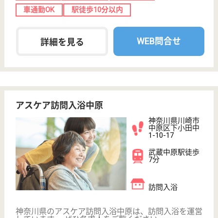
柿生駅車11分
特別養護老人ホ
ーム, デイサー
ビス, 居宅介護
支援事...
麻生区王禅寺を中心に介護サービスの提供、定員108
名の特養で、入所者の健康管理業務などを行います
介護職 正社員(日勤のみ)
給与
月給：227,092円〜249,192円
職種
介護職
車通勤OK
WEB問合せ
詳細を見る
看護職 正社員(日勤のみ)
給与
月給：250,000円〜300,000円
職種
看護職
賞与4か月以上
WEB問合せ
詳細を見る