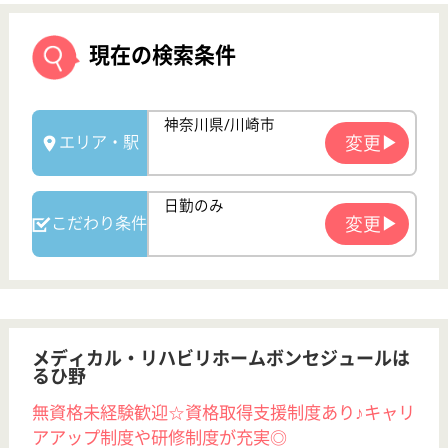
メディカル・リハビリホームボンセジュールは
るひ野
無資格未経験歓迎☆資格取得支援制度あり♪キャリ
アアップ制度や研修制度が充実◎
神奈川県川崎市
麻生区はるひ野
4-19-1
はるひ野駅徒歩
5分
介護付有料老人
ホーム
200以上の高齢者向けホームを全国展開、業界最大手
ベネッセが運営する有料老人ホームです！大手ならで
はの充実した福利厚生・研修制度・教育制度が整って
います♪
ケアマネジャー 正社員(日勤のみ)
給与
月給：242,213円〜
職種
ケアマネジャー
未経験OK
育休・産休
寮あり
駅徒歩10分以内