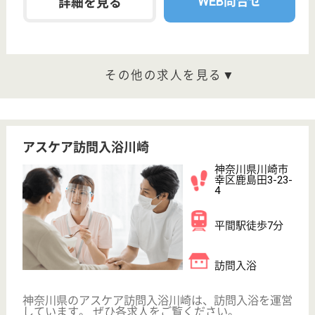
介護職 正社員(日勤のみ)
給与
月給：230,000円
職種
介護職
無資格可
未経験OK
土日休み
車通勤OK
駅徒歩10分以内
WEB問合せ
詳細を見る
介護職 パート(日勤のみ)
給与
時給：1,315円〜1,375円
職種
介護職
給料多め
未経験OK
土日休み
車通勤OK
駅徒歩10分以内
WEB問合せ
詳細を見る
アスケア訪問入浴川崎南
神奈川県川崎市
川崎区小川町
12-3