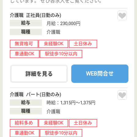
その他の求人を見る
エスペランサ武蔵小杉
神奈川県川崎市
中原区下沼部
1894-2
向河原駅徒歩5
分
介護付有料老人
ホーム
施設名「エスペランサ」とは希望という意味です。ご
入居者様、ご家族様の「希望」にお応えできるサービ
スを提供し、わが家にいるような安心とやすらぎの中
で毎日を生き生きとお過ごしできる施設運営をしてま
いります。
看護職 正社員(日勤のみ)
給与
月給：259,000円〜307,000円
職種
看護職
駅徒歩10分以内
WEB問合せ
詳細を見る