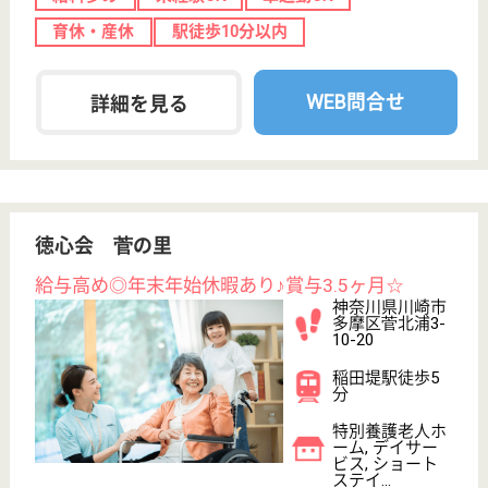
駅徒歩10分以内
WEB問合せ
詳細を見る
その他の求人を見る
一廣会 金井原苑
スタッフや利用者様とのコミュニケーションを大
切にしている笑顔あふれる職場です！
神奈川県川崎市
麻生区片平1430
栗平駅徒歩7分
特別養護老人ホ
ーム, デイサー
ビス, ショート
ステイ...
よりそう心で、その人らしさを支えるサービスをご提
供いたします！
ケアマネジャー 正社員(日勤のみ)
給与
月給：233,000円〜360,000円