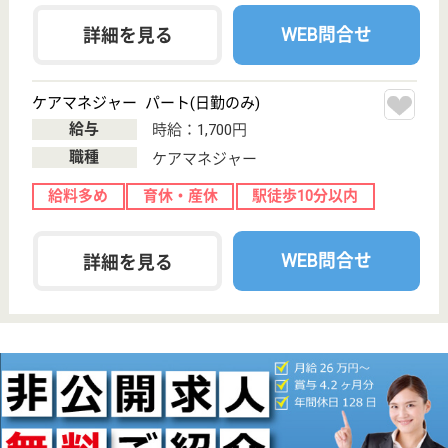
11-12
津田山駅徒歩9
分, 溝の口〔東
急線〕駅徒歩14
分
介護付有料老人
ホーム
JR南武線津田山駅より徒歩9分！200以上の高齢者向
けホームを全国展開、業界最大手ベネッセが運営する
有料老人ホームです！大手ならではの充実した福利厚
生・研修制度・教育制度が整っています♪
ケアマネジャー 正社員(日勤のみ)
給与
月給：242,213円〜
職種
ケアマネジャー
未経験OK
育休・産休
寮あり
駅徒歩10分以内
WEB問合せ
詳細を見る
ケアマネジャー パート(日勤のみ)
給与
時給：1,700円
職種
ケアマネジャー
給料多め
育休・産休
駅徒歩10分以内