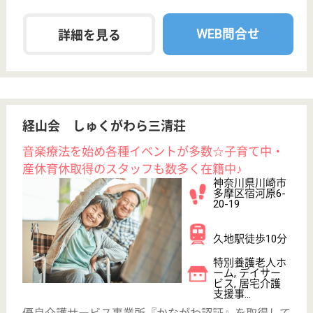
WEB問合せ
詳細を見る
その他の求人を見る
三医会 訪問看護ステーション長沢ひまわり
神奈川県川崎市
多摩区長沢1-27-
7
生田駅徒歩23分
訪問介護, 訪問
看護, 看護小規
模多機能
神奈川県の三医会 訪問看護ステーション長沢ひまわ
りは、訪問介護・訪問看護・看護小規模多機能を運営
しています。 ぜひ各求人をご覧ください。
ケアマネージャー（主任） 正社員(日勤のみ)
給与
月給：223,816円〜257,566円
職種
ケアマネジャー
車通勤OK
住宅手当あり
育休・産休
WEB問合せ
詳細を見る