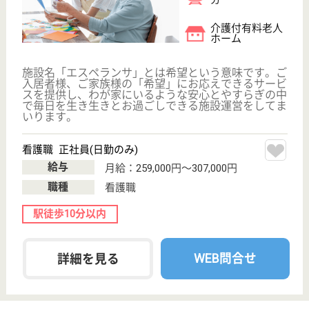
している笑顔あふれる職場です！
看護師 パート(日勤のみ)
給与
時給：1,800円〜2,000円
職種
看護職
給料多め
育休・産休
WEB問合せ
詳細を見る
看護師 正社員(日勤のみ)
給与
月給：275,000円〜
職種
看護職
車通勤OK
住宅手当あり
育休・産休
WEB問合せ
詳細を見る
照陽会 太陽の園
賞与4.0ヶ月★マイカー通勤可能♪住宅手当や扶養
手当あり◎
神奈川県川崎市
多摩区栗谷2-16-