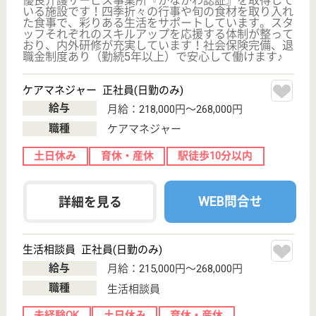
ライフコミューン生田
神奈川県川崎市
多摩区三田4-
5555-1
生田駅徒歩15分
介護付有料老人
ホーム
神奈川県のライフコミューン生田は、介護付有料老人
ホームを運営しています。 ぜひ各求人をご覧くださ
い。
准看護職 正社員(日勤のみ)
給与
年収：3,000,000円
職種
看護職
給料多め
WEB問合せ
詳細を見る