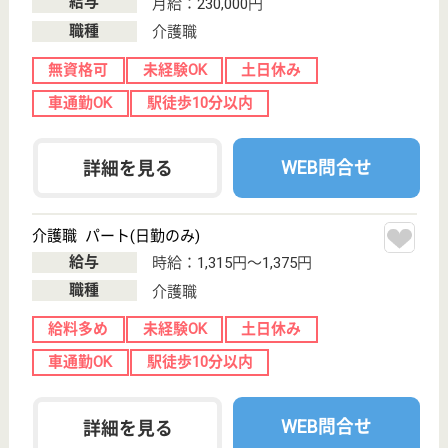
分でアクセスも良好◎研修充実☆ママさんに優し
い職場です！
神奈川県川崎市
麻生区上麻生5-
19-10
柿生駅徒歩5分
特別養護老人ホ
ーム, デイサー
ビス, 居宅介護
支援事...
利用者様の自立支援に向け、職員一丸となって、より
良い介護を進めていきます！
社会福祉士 正社員(日勤のみ)
給与
月給：238,000円〜258,000円
職種
生活相談員
給料多め
未経験OK
土日休み
車通勤OK
住宅手当あり
育休・産休
WEB問合せ
詳細を見る
介護職 パート(日勤のみ)
給与
時給：1,200円〜1,300円
職種
介護職
給料多め
未経験OK
車通勤OK