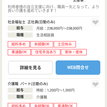
産休育休取得のスタッフも数多く在籍中♪
神奈川県川崎市
多摩区宿河原6-
20-19
久地駅徒歩10分
特別養護老人ホ
ーム, デイサー
ビス, 居宅介護
支援事...
優良介護サービス事業所『かながわ認証』を取得して
いる施設です！四季折々の行事や旬の食材を取り入れ
た食事で、彩りある生活をサポートしています。スタ
ッフそれぞれのスキルアップを応援する体制が整って
おり、内外研修が充実しています！社会保険完備、退
職金制度あり（勤続5年以上）で安心して働けます♪
ケアマネジャー 正社員(日勤のみ)
給与
月給：218,000円〜268,000円
職種
ケアマネジャー
土日休み
育休・産休
駅徒歩10分以内
WEB問合せ
詳細を見る
生活相談員 正社員(日勤のみ)
給与
月給：215,000円〜268,000円
職種
生活相談員
未経験OK
土日休み
育休・産休