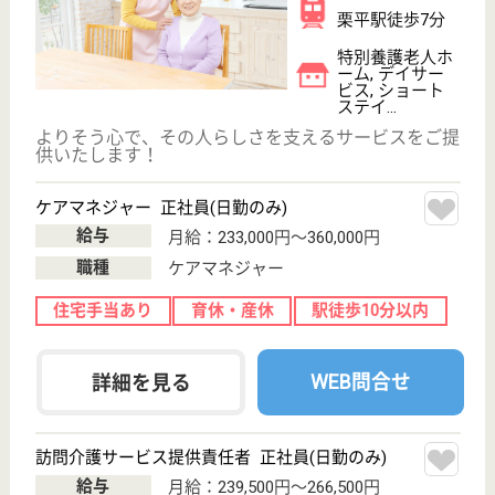
介護の転職支援サービスお申込み
30
簡単
登録
秒
保有資格を選択してくださ
誕生年を入
い
誕生年
必須
保有資格
必須
初任者研修
実務者研修
(ヘルパー2級)
(ヘルパー1級)
介護福祉士
社会福祉士
戻る
ケアマネジャー
PT
次のステッ
OT
その他・なし
次のステップへ