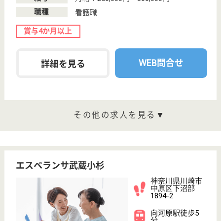
WEB問合せ
詳細を見る
機能訓練指導員 正社員(日勤のみ)
給与
月給：234,000円〜340,000円
職種
その他
未経験OK
育休・産休
託児所あり
WEB問合せ
詳細を見る
子の神福祉会 富士見プラザ
定年65歳でまだまだ働きたいシニアの方歓迎♪住
宅手当あり☆資格取得支援制度あり◎単身寮あ
り！
神奈川県川崎市
宮前区南野川1-
8-11
鷺沼駅バス20分
特別養護老人ホ
ーム, デイサー
ビス, ショート
ステイ...
スタッフや利用者様とのコミュニケーションを大切に