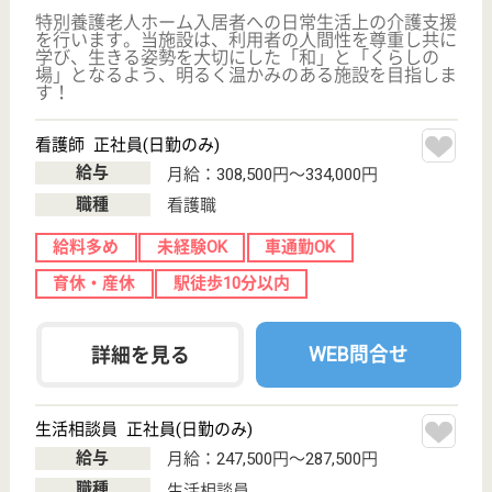
職種
ケアマネジャー
住宅手当あり
育休・産休
駅徒歩10分以内
WEB問合せ
詳細を見る
訪問介護サービス提供責任者 正社員(日勤のみ)
給与
月給：239,500円〜266,500円
職種
サービス提供責任者
車通勤OK
住宅手当あり
育休・産休
駅徒歩10分以内
WEB問合せ
詳細を見る
名称非公開・デイサービス
大手読売グループのため福利厚生が充実★職員体
制手厚く、笑顔の絶えない施設です♪
神奈川県川崎市
多摩区菅仙谷4-
1-4
京王よみうりラ
ンド駅バス10分,