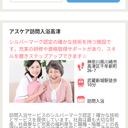
育休・産休
駅徒歩10分以内
WEB問合せ
詳細を見る
徳心会 菅の里
給与高め◎年末年始休暇あり♪賞与3.5ヶ月☆
神奈川県川崎市
多摩区菅北浦3-
10-20
稲田堤駅徒歩5
分
特別養護老人ホ
ーム, デイサー
ビス, ショート
ステイ...
特別養護老人ホーム入居者への日常生活上の介護支援
を行います。当施設は、利用者の人間性を尊重し共に
学び、生きる姿勢を大切にした「和」と「くらしの
場」となるよう、明るく温かみのある施設を目指しま
す！
看護師 正社員(日勤のみ)
給与
月給：308,500円〜334,000円
職種
看護職