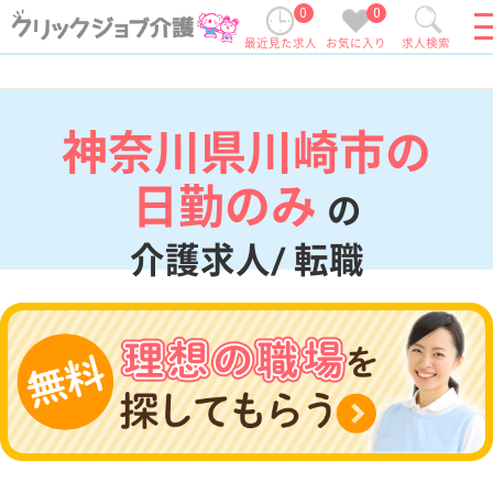
0
0
最近見た求人
お気に入り
求人検索
神奈川県川崎市の
日勤のみ
の
介護求人/ 転職
現在の検索条件
神奈川県/川崎市
変更
エリア・駅
日勤のみ
変更
こだわり条件