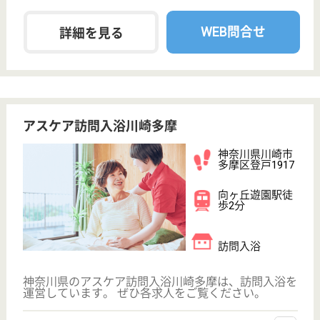
アスケア訪問入浴高津
シルバーマーク認定の確かな技術を持つ施設で
す。充実の研修や資格取得サポートがあり、スキ
ルを磨きステップアップできます☆
神奈川県川崎市
高津区千年新町
26-7
武蔵新城駅徒歩
10分
訪問入浴
訪問入浴サービスのシルバーマーク認定！確かな技術
とサービスを提供しています。社員は最も大切な財
産。社員寮など充実の福利厚生と職種・階層ごとの各
種研修で各人の自己研鑽を応援しています。資格取得
のサポートや、社内外の研修参加等、徹底した社員教
育を実施するなど、人財育成に力を入れています☆
介護職 正社員(日勤のみ)
給与
月給：230,000円
職種
介護職
無資格可
未経験OK
土日休み
車通勤OK
駅徒歩10分以内