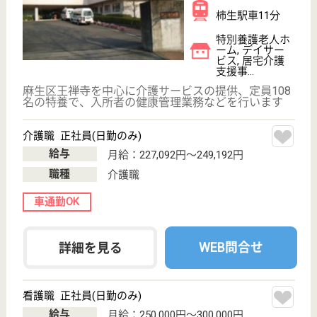
その他の求人を見る
寿楽園 風光
23床の地域密着型特養！未経験でも研修やOJTで
知識を深めることができます♪
神奈川県川崎市
宮前区野川台3-
7-1
梶が谷駅バス15
分, 鷺沼駅バス
15分, 武蔵小...
特別養護老人ホ
ーム, デイサー
ビス, ショート
ステイ...
川崎市在住の方限定の小規模な特別養護老人ホームで
す。 住み慣れた地域の中で生活いただけます！日々
クラブ活動が実施されており、趣味を楽しむ時間も充
実しています(カラオケ、書道、生け花、コーラスな
ど...)！
機能訓練指導員 正社員(日勤のみ)
給与
月給：234,000円〜340,000円
職種
その他
未経験OK
育休・産休
託児所あり