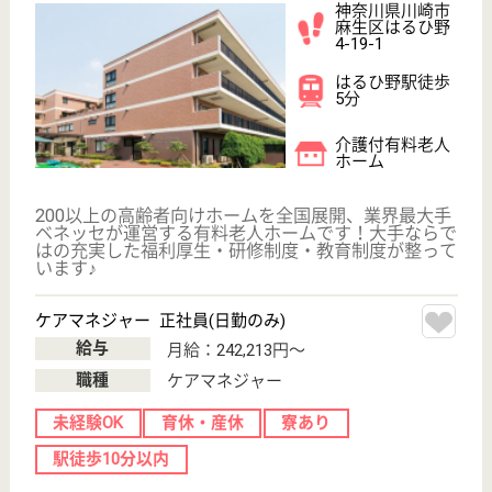
WEB問合せ
詳細を見る
ケアマネジャー パート(日勤のみ)
給与
時給：1,700円
職種
ケアマネジャー
給料多め
育休・産休
駅徒歩10分以内
WEB問合せ
詳細を見る
リハビリホームボンセジュール溝の口
無資格未経験歓迎☆資格取得支援制度あり♪キャリ
アアップ制度や研修制度が充実◎
神奈川県川崎市
高津区下作延5-