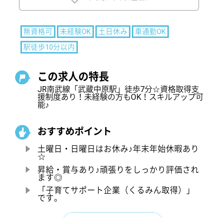
おすすめポイント
土曜日・日曜日はお休み♪年末年始休暇あり
☆
昇給・賞与あり♪頑張りをしっかり評価され
ます◎
「子育てサポート企業（くるみん取得）」
です。
募集詳細
サービス種類
訪問入浴
募集職種
介護職
給与
月給：230,000円