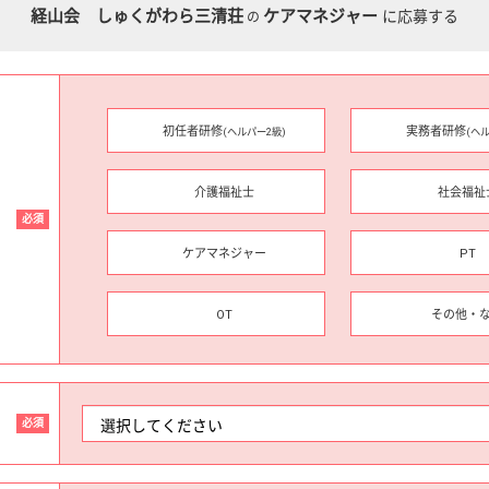
経山会 しゅくがわら三清荘
ケアマネジャー
に応募する
の
初任者研修
実務者研修
(ヘルパー2級)
(ヘ
介護福祉士
社会福祉
必須
ケアマネジャー
PT
OT
その他・
必須