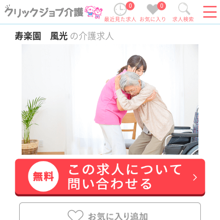
0
0
最近見た求人
お気に入り
求人検索
寿楽園 風光
の介護求人
給料多め
住宅手当あり
育休・産休
託児所あり
この求人の特長
給料多め☆オンコール無！日勤帯がメイン！な
ので、ご自分のライフスタイルにあわせて仕事
を続けることが可能です。