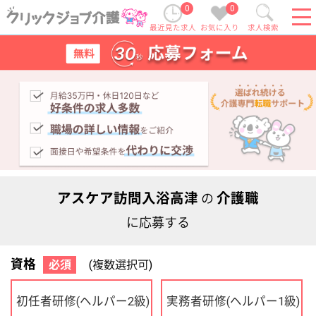
0
0
最近見た求人
お気に入り
求人検索
アスケア訪問入浴高津
介護職
の
に応募する
資格
必須
(複数選択可)
初任者研修
実務者研修
(ヘルパー2級)
(ヘルパー1級)
介護福祉士
社会福祉士
ケアマネジャー
PT
OT
その他・なし