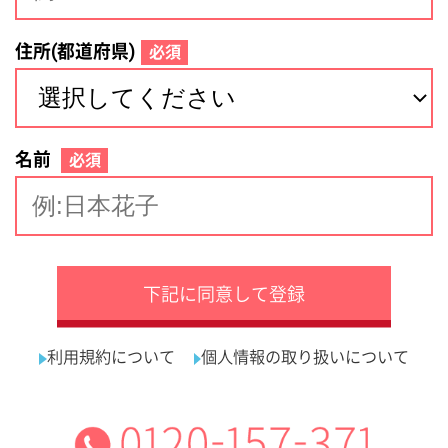
サイトマップ
利用規約
プライバシーポリシー
運営会社
看護師の求人・転職なら
採用ご担当者様へ
『クリックジョブ看護』
介護職求人支援サービス『クリックジョブ介護』運営会社:
ライフワンズ株式会社 ( 厚生労働大臣許可 )13- ユ -303765
Copyright©LifeOnes Ltd. All Rights Reserved