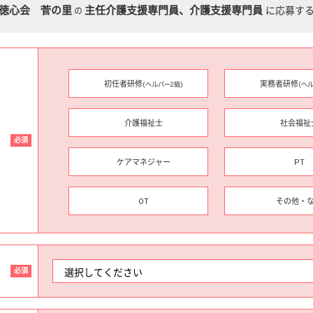
徳心会 菅の里
主任介護支援専門員、介護支援専門員
に応募す
の
初任者研修
実務者研修
(ヘルパー2級)
(ヘ
介護福祉士
社会福祉
必須
ケアマネジャー
PT
OT
その他・
必須