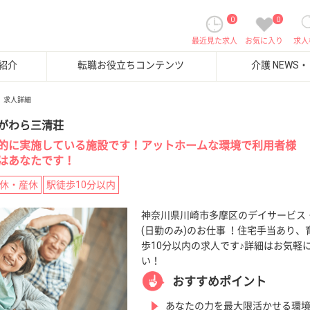
0
0
最近見た求人
お気に入り
求人
紹介
転職お役立ちコンテンツ
介護 NEWS
求人詳細
がわら三清荘
的に実施している施設です！アットホームな環境で利用者様
はあなたです！
休・産休
駅徒歩10分以内
神奈川県川崎市多摩区のデイサービス
(日勤のみ)のお仕事 ！住宅手当あり
歩10分以内の求人です♪詳細はお気軽
い！
おすすめポイント
あなたの力を最大限活かせる環